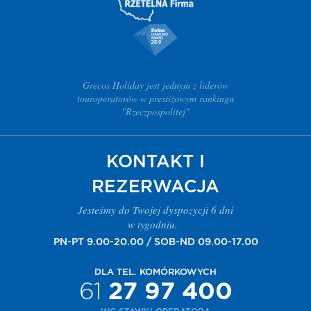
Grecos Holiday jest jednym z liderów
touroperatorów w prestiżowym rankingu
"Rzeczpospolitej"
KONTAKT I
REZERWACJA
Jesteśmy do Twojej dyspozycji 6 dni
w tygodniu.
PN-PT 9.00-20.00 / SOB-ND 09.00-17.00
DLA TEL. KOMÓRKOWYCH
61
27 97 400