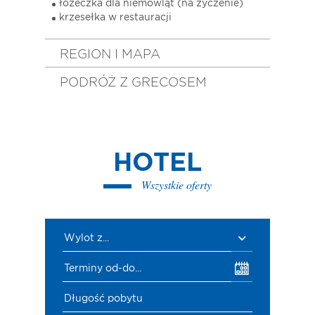
łóżeczka dla niemowląt (na życzenie)
krzesełka w restauracji
REGION I MAPA
PODRÓŻ Z GRECOSEM
HOTEL
Wszystkie oferty
Wylot z...
Terminy od-do...
Długość pobytu