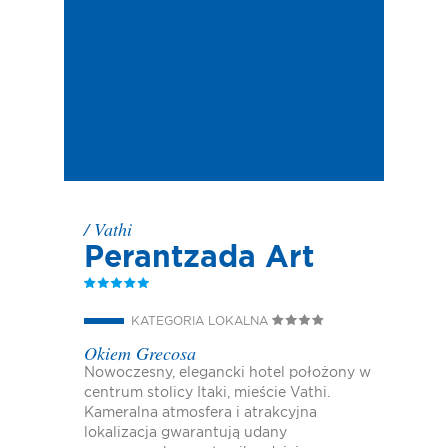
/
Vathi
Perantzada Art
KATEGORIA LOKALNA
Okiem Grecosa
Nowoczesny, elegancki hotel położony w
centrum stolicy Itaki, mieście Vathi.
Kameralna atmosfera i atrakcyjna
lokalizacja gwarantują udany