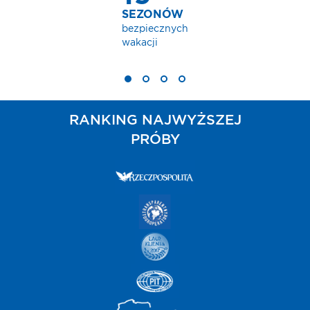
SEZONÓW
bezpiecznych
wakacji
RANKING NAJWYŻSZEJ
PRÓBY