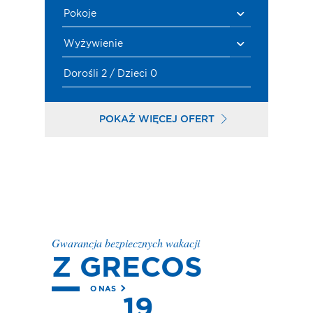
Pokoje
Wyżywienie
Dorośli 2 / Dzieci 0
POKAŻ WIĘCEJ OFERT
Gwarancja bezpiecznych wakacji
Z GRECOS
O NAS
19