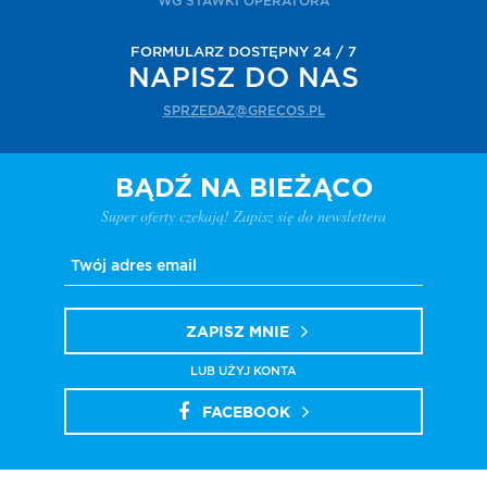
WG STAWKI OPERATORA
FORMULARZ DOSTĘPNY 24 / 7
NAPISZ DO NAS
SPRZEDAZ@GRECOS.PL
BĄDŹ NA BIEŻĄCO
Super oferty czekają! Zapisz się do newslettera
ZAPISZ MNIE
LUB UŻYJ KONTA
FACEBOOK