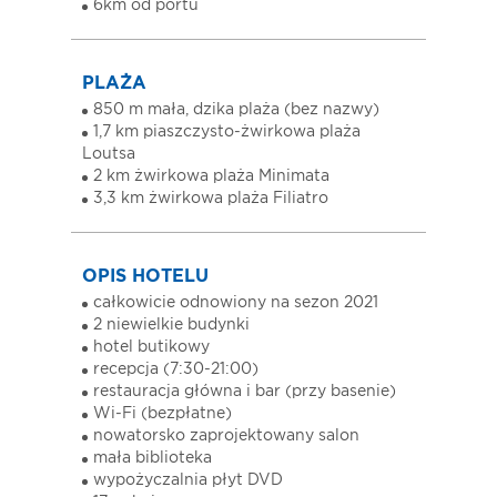
6km od portu
PLAŻA
850 m mała, dzika plaża (bez nazwy)
1,7 km piaszczysto-żwirkowa plaża
Loutsa
2 km żwirkowa plaża Minimata
3,3 km żwirkowa plaża Filiatro
OPIS HOTELU
całkowicie odnowiony na sezon 2021
2 niewielkie budynki
hotel butikowy
recepcja (7:30-21:00)
restauracja główna i bar (przy basenie)
Wi-Fi (bezpłatne)
nowatorsko zaprojektowany salon
mała biblioteka
wypożyczalnia płyt DVD