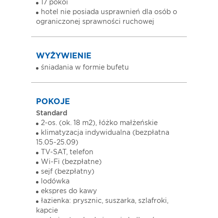
17 pokoi
hotel nie posiada usprawnień dla osób o
ograniczonej sprawności ruchowej
WYŻYWIENIE
śniadania w formie bufetu
POKOJE
Standard
2-os. (ok. 18 m2), łóżko małżeńskie
klimatyzacja indywidualna (bezpłatna
15.05-25.09)
TV-SAT, telefon
Wi-Fi (bezpłatne)
sejf (bezpłatny)
lodówka
ekspres do kawy
łazienka: prysznic, suszarka, szlafroki,
kapcie