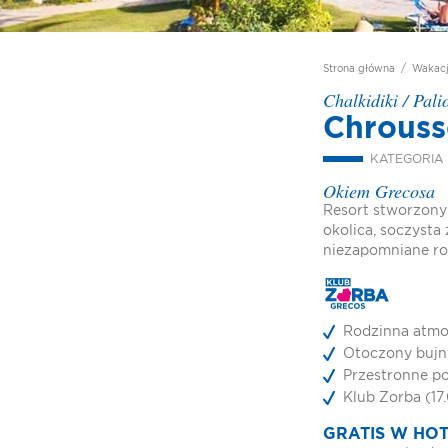
Strona główna
/
Wakac
Chalkidiki
/
Pali
Chrouss
KATEGORIA 
Okiem Grecosa
Resort stworzony
okolica, soczysta 
niezapomniane ro
Rodzinna atmo
Otoczony buj
Przestronne p
Klub Zorba (17
GRATIS W HO