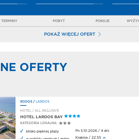
TERMINY
POBYT
POKOJE
WYŻYW
POKAŻ WIĘCEJ OFERT
NE OFERTY
RODOS
/
LARDOS
HOTEL / ALL INCLUSIVE
HOTEL LARDOS BAY
KATEGORIA LOKALNA:
Pn 5.10.2026 / 4 dni
blisko pięknej plaży
Kraków / 22:55
w pobliżu centrum Lardos