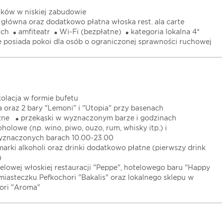
ków w niskiej zabudowie
t. główna oraz dodatkowo płatna włoska rest. ala carte
ach
amfiteatr
Wi-Fi (bezpłatne)
kategoria lokalna 4*
e posiada pokoi dla osób o ograniczonej sprawności ruchowej
 kolacja w formie bufetu
 oraz 2 bary "Lemoni" i "Utopia" przy basenach
zne
przekąski w wyznaczonym barze i godzinach
oholowe (np. wino, piwo, ouzo, rum, whisky itp.) i
yznaczonych barach 10.00-23.00
rki alkoholi oraz drinki dodatkowo płatne (pierwszy drink
)
elowej włoskiej restauracji "Peppe", hotelowego baru "Happy
w miasteczku Pefkochori "Bakalis" oraz lokalnego sklepu w
ori "Aroma"