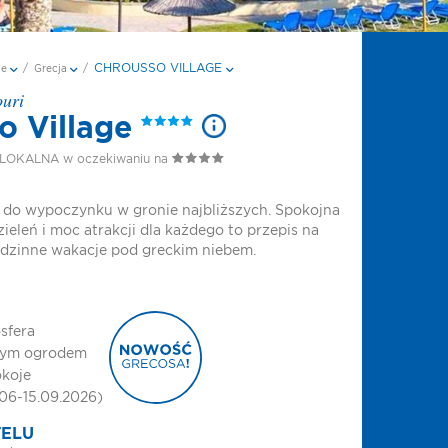
CHROUSSO VILLAGE
je
/
Grecja
/
ouri
o Village
LOKALNA w oczekiwaniu na
 do wypoczynku w gronie najbliższych. Spokojna
zieleń i moc atrakcji dla każdego to przepis na
dzinne wakacje pod greckim niebem.
sfera
nym ogrodem
okoje
.06-15.09.2026)
TELU