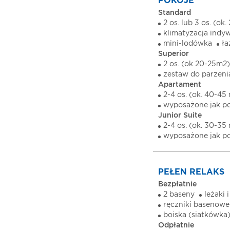
POKOJE
Standard
2 os. lub 3 os. (ok
klimatyzacja indy
mini-lodówka
ła
Superior
2 os. (ok 20-25m2)
zestaw do parzeni
Apartament
2-4 os. (ok. 40-45
wyposażone jak po
Junior Suite
2-4 os. (ok. 30-35
wyposażone jak po
PEŁEN RELAKS
Bezpłatnie
2 baseny
leżaki 
ręczniki basenowe 
boiska (siatkówka
Odpłatnie