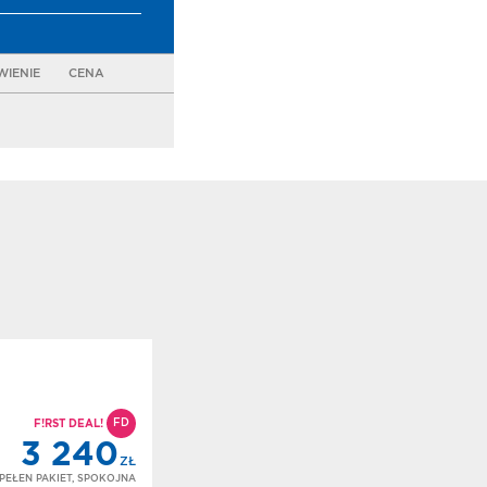
IENIE
CENA
FD
F!RST DEAL!
3 240
ZŁ
PEŁEN PAKIET, SPOKOJNA