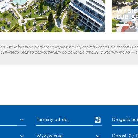
Sprawdź pe
WYBIE
LUB A
erwisie informacje dotyczące imprez turystycznych Grecos nie stanowią of
cywilnego, lecz są zaproszeniem do zawarcia umowy, o którym mowa w ar
Terminy od-do...
Długość po
Wyżywienie
Dorośli 2 / 