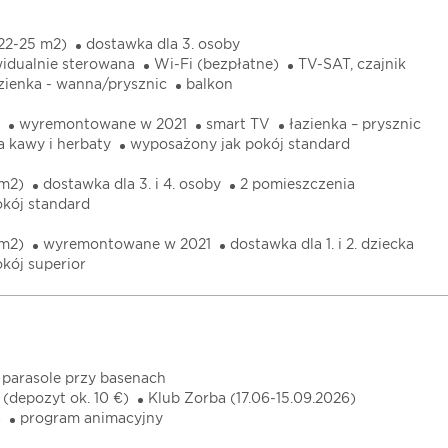
. 22-25 m2)
dostawka dla 3. osoby
widualnie sterowana
Wi-Fi (bezpłatne)
TV-SAT, czajnik
zienka - wanna/prysznic
balkon
wyremontowane w 2021
smart TV
łazienka – prysznic
a kawy i herbaty
wyposażony jak pokój standard
 m2)
dostawka dla 3. i 4. osoby
2 pomieszczenia
kój standard
 m2)
wyremontowane w 2021
dostawka dla 1. i 2. dziecka
kój superior
i parasole przy basenach
(depozyt ok. 10 €)
Klub Zorba (17.06-15.09.2026)
)
program animacyjny