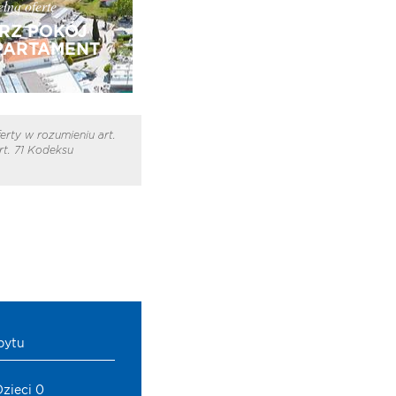
łną ofertę
RZ POKÓJ
PARTAMENT
erty w rozumieniu art.
t. 71 Kodeksu
bytu
Dzieci 0