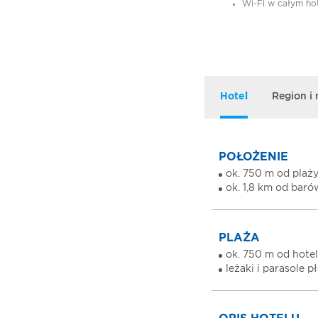
Wi-Fi w całym ho
Hotel
Region i
POŁOŻENIE
ok. 750 m od plaż
ok. 1,8 km od barów
PLAŻA
ok. 750 m od hote
leżaki i parasole p