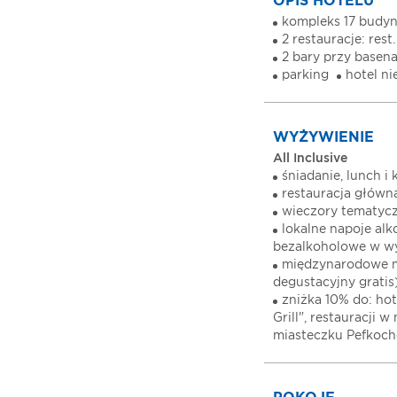
OPIS HOTELU
kompleks 17 budyn
2 restauracje: res
2 bary przy basen
parking
hotel ni
WYŻYWIENIE
All Inclusive
śniadanie, lunch i
restauracja główna
wieczory tematyc
lokalne napoje alk
bezalkoholowe w w
międzynarodowe ma
degustacyjny gratis
zniżka 10% do: hot
Grill", restauracji 
miasteczku Pefkoch