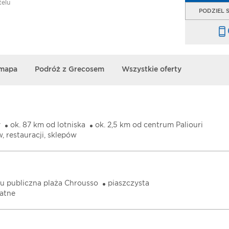
telu
PODZIEL S
 mapa
Podróż z Grecosem
Wszystkie oferty
y
ok. 87 km od lotniska
ok. 2,5 km od centrum Paliouri
, restauracji, sklepów
lu publiczna plaża Chrousso
piaszczysta
łatne