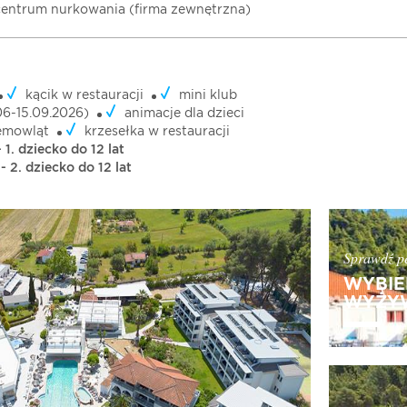
centrum nurkowania (firma zewnętrzna)
kącik w restauracji
mini klub
06-15.09.2026)
animacje dla dzieci
iemowląt
krzesełka w restauracji
 1. dziecko do 12 lat
- 2. dziecko do 12 lat
Sprawdź pe
WYBIE
WYŻYW