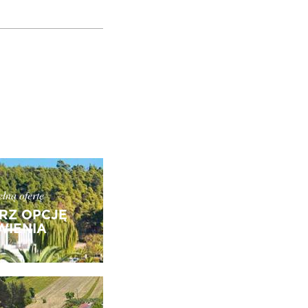
łną ofertę
RZ OPCJĘ
IENIA