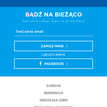
BĄDŹ NA BIEŻĄCO
Super oferty czekają! Zapisz się do newslettera
ZAPISZ MNIE
LUB UŻYJ KONTA
FACEBOOK
O GRECOS
REZERWACJA
GRECOS DLA CIEBIE