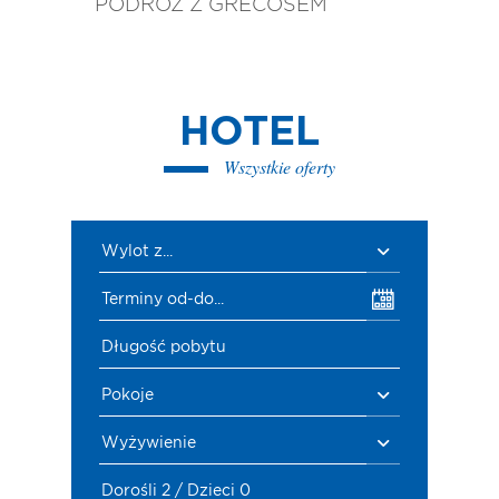
PODRÓŻ Z GRECOSEM
HOTEL
Wszystkie oferty
Wylot z...
Terminy od-do...
Długość pobytu
Pokoje
Wyżywienie
Dorośli 2 / Dzieci 0