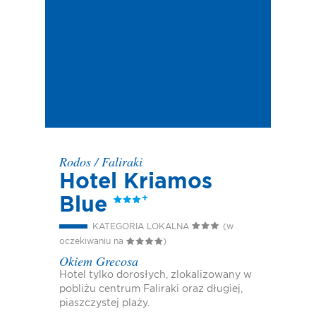
Rodos
/
Faliraki
Hotel Kriamos
Blue
KATEGORIA LOKALNA
(w
oczekiwaniu na
)
Okiem Grecosa
Hotel tylko dorosłych, zlokalizowany w
pobliżu centrum Faliraki oraz długiej,
piaszczystej plaży.