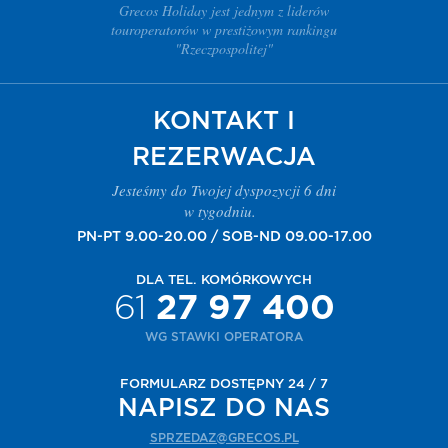
Grecos Holiday jest jednym z liderów
touroperatorów w prestiżowym rankingu
"Rzeczpospolitej"
KONTAKT I
REZERWACJA
Jesteśmy do Twojej dyspozycji 6 dni
w tygodniu.
PN-PT 9.00-20.00 / SOB-ND 09.00-17.00
DLA TEL. KOMÓRKOWYCH
61
27 97 400
WG STAWKI OPERATORA
FORMULARZ DOSTĘPNY 24 / 7
NAPISZ DO NAS
SPRZEDAZ@GRECOS.PL