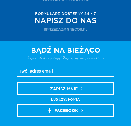
WG STAWKI OPERATORA
FORMULARZ DOSTĘPNY 24 / 7
NAPISZ DO NAS
SPRZEDAZ@GRECOS.PL
BĄDŹ NA BIEŻĄCO
Super oferty czekają! Zapisz się do newslettera
ZAPISZ MNIE
LUB UŻYJ KONTA
FACEBOOK