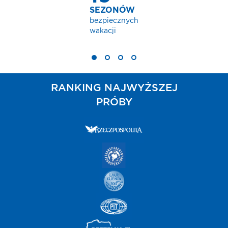
SEZONÓW
bezpiecznych
wakacji
RANKING NAJWYŻSZEJ
PRÓBY