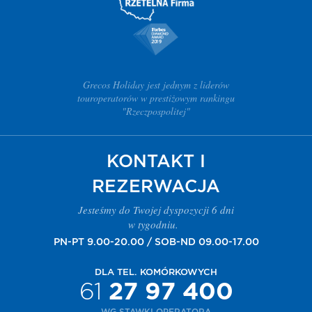
Grecos Holiday jest jednym z liderów
touroperatorów w prestiżowym rankingu
"Rzeczpospolitej"
KONTAKT I
REZERWACJA
Jesteśmy do Twojej dyspozycji 6 dni
w tygodniu.
PN-PT 9.00-20.00 / SOB-ND 09.00-17.00
DLA TEL. KOMÓRKOWYCH
61
27 97 400