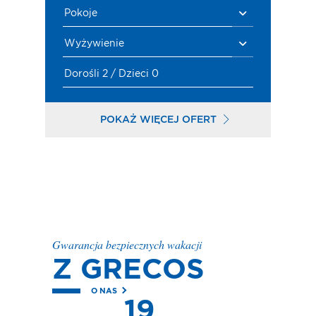
Pokoje
Wyżywienie
Dorośli 2 / Dzieci 0
POKAŻ WIĘCEJ OFERT
Gwarancja bezpiecznych wakacji
Z GRECOS
O NAS
19