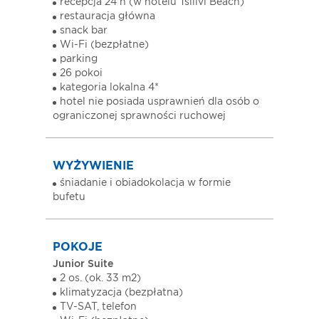
recepcja 24 h (w hotelu Tsilivi Beach)
restauracja główna
snack bar
Wi-Fi (bezpłatne)
parking
26 pokoi
kategoria lokalna 4*
hotel nie posiada usprawnień dla osób o
ograniczonej sprawności ruchowej
WYŻYWIENIE
śniadanie i obiadokolacja w formie
bufetu
POKOJE
Junior Suite
2 os. (ok. 33 m2)
klimatyzacja (bezpłatna)
TV-SAT, telefon