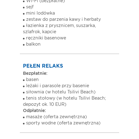
Wi-Fi (bezpłatne)
sejf
mini lodówka
zestaw do parzenia kawy i herbaty
łazienka z prysznicem, suszarka,
szlafrok, kapcie
ręczniki basenowe
balkon
PEŁEN RELAKS
Bezpłatnie:
basen
leżaki i parasole przy basenie
siłownia (w hotelu Tsilivi Beach)
tenis stołowy (w hotelu Tsilivi Beach;
depozyt ok. 10 EUR)
Odpłatnie:
masaże (oferta zewnętrzna)
sporty wodne (oferta zewnętrzna)