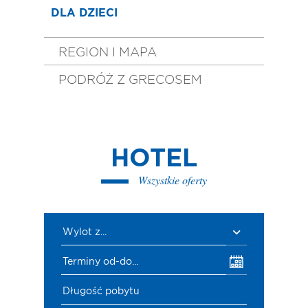
DLA DZIECI
REGION I MAPA
PODRÓŻ Z GRECOSEM
HOTEL
Wszystkie oferty
Wylot z...
Terminy od-do...
Długość pobytu