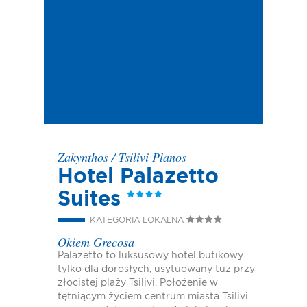
Zakynthos
/
Tsilivi Planos
Hotel Palazetto
Suites
KATEGORIA LOKALNA
Okiem Grecosa
Palazetto to luksusowy hotel butikowy
tylko dla dorosłych, usytuowany tuż przy
złocistej plaży Tsilivi. Położenie w
tętniącym życiem centrum miasta Tsilivi