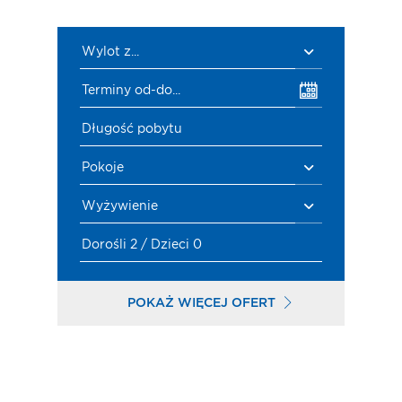
Wylot z...
Terminy od-do...
Długość pobytu
Pokoje
Wyżywienie
Dorośli 2 / Dzieci 0
POKAŻ WIĘCEJ OFERT