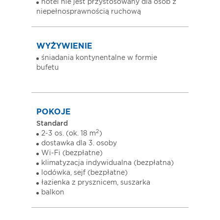
hotel nie jest przystosowany dla osób z
niepełnosprawnością ruchową
WYŻYWIENIE
śniadania kontynentalne w formie
bufetu
POKOJE
Standard
2
2-3 os. (ok. 18 m
)
dostawka dla 3. osoby
Wi-Fi (bezpłatne)
klimatyzacja indywidualna (bezpłatna)
lodówka, sejf (bezpłatne)
łazienka z prysznicem, suszarka
balkon