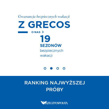
Gwarancja bezpiecznych wakacji
Z GRECOS
O NAS
W
ch
RANKING NAJWYŻSZEJ
PRÓBY