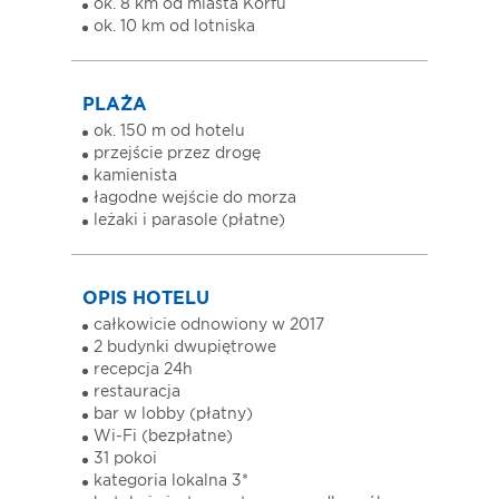
ok. 8 km od miasta Korfu
ok. 10 km od lotniska
PLAŻA
ok. 150 m od hotelu
przejście przez drogę
kamienista
łagodne wejście do morza
leżaki i parasole (płatne)
OPIS HOTELU
całkowicie odnowiony w 2017
2 budynki dwupiętrowe
recepcja 24h
restauracja
bar w lobby (płatny)
Wi-Fi (bezpłatne)
31 pokoi
kategoria lokalna 3*