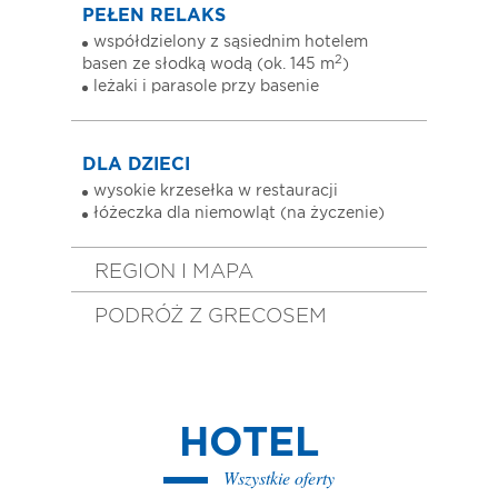
PEŁEN RELAKS
współdzielony z sąsiednim hotelem
2
basen ze słodką wodą (ok. 145 m
)
leżaki i parasole przy basenie
DLA DZIECI
wysokie krzesełka w restauracji
łóżeczka dla niemowląt (na życzenie)
REGION I MAPA
PODRÓŻ Z GRECOSEM
HOTEL
Wszystkie oferty