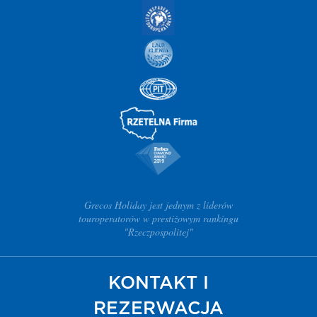
Grecos Holiday jest jednym z liderów
touroperatorów w prestiżowym rankingu
"Rzeczpospolitej"
KONTAKT I
REZERWACJA