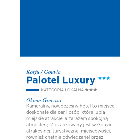
Korfu
/
Gouvia
Palotel Luxury
KATEGORIA LOKALNA
Okiem Grecosa
Kameralny, nowoczesny hotel to miejsce
doskonałe dla par i osób, które lubią
miejskie atrakcje, a zarazem spokojną
atmosferę. Zlokalizowany jest w Gouvii –
atrakcyjnej, turystycznej miejscowości,
również chętnie odwiedzanej przez