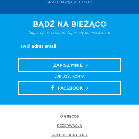
SPRZEDAZ@GRECOS.PL
BĄDŹ NA BIEŻĄCO
Super oferty czekają! Zapisz się do newslettera
ZAPISZ MNIE
LUB UŻYJ KONTA
FACEBOOK
O GRECOS
REZERWACJA
GRECOS DLA CIEBIE