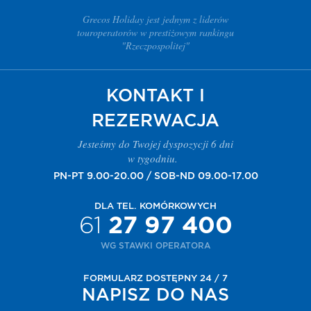
Grecos Holiday jest jednym z liderów
touroperatorów w prestiżowym rankingu
"Rzeczpospolitej"
KONTAKT I
REZERWACJA
Jesteśmy do Twojej dyspozycji 6 dni
w tygodniu.
PN-PT 9.00-20.00 / SOB-ND 09.00-17.00
DLA TEL. KOMÓRKOWYCH
61
27 97 400
WG STAWKI OPERATORA
FORMULARZ DOSTĘPNY 24 / 7
NAPISZ DO NAS