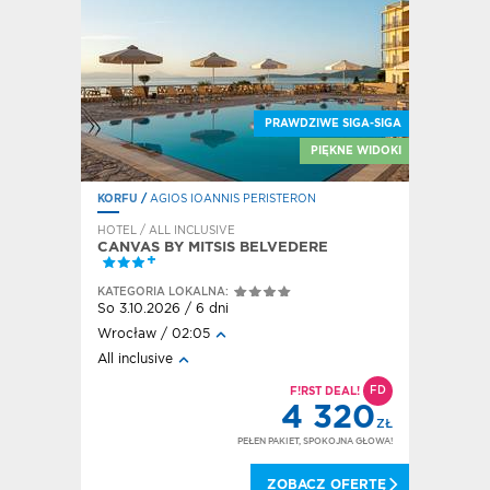
E SIGA-SIGA
PRAWDZIWE SIGA-SIGA
ĘKNE WIDOKI
PIĘKNE WIDOKI
KORFU
/
AGIOS IOANNIS PERISTERON
RODOS
/
L
HOTEL / ALL INCLUSIVE
HOTEL / A
CANVAS BY MITSIS BELVEDERE
HOTEL 
KATEGORI
KATEGORIA LOKALNA:
Pt 2.10.20
So 3.10.2026 / 6 dni
Kraków / 
Wrocław / 02:05
Śniadanie 
All inclusive
obiadokol
FD
DEAL!
FD
F!RST DEAL!
320
4 320
ZŁ
ZŁ
OKOJNA GŁOWA!
PEŁEN PAKIET, SPOKOJNA GŁOWA!
 OFERTĘ
ZOBACZ OFERTĘ