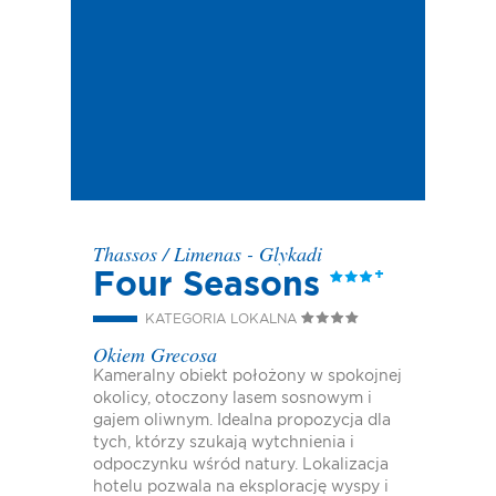
Thassos
/
Limenas - Glykadi
Four Seasons
KATEGORIA LOKALNA
Okiem Grecosa
Kameralny obiekt położony w spokojnej
okolicy, otoczony lasem sosnowym i
gajem oliwnym. Idealna propozycja dla
tych, którzy szukają wytchnienia i
odpoczynku wśród natury. Lokalizacja
hotelu pozwala na eksplorację wyspy i