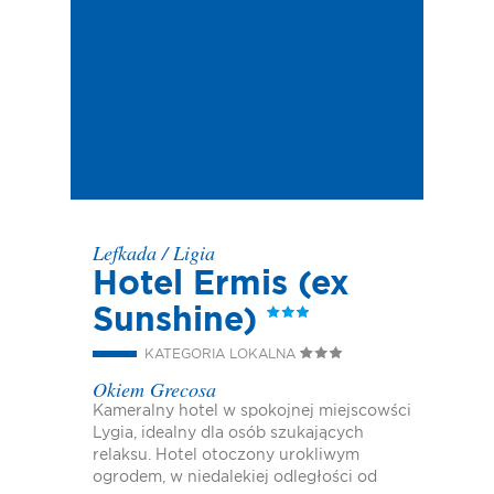
Lefkada
/
Ligia
Hotel Ermis (ex
Sunshine)
KATEGORIA LOKALNA
Okiem Grecosa
Kameralny hotel w spokojnej miejscowści
Lygia, idealny dla osób szukających
relaksu. Hotel otoczony urokliwym
ogrodem, w niedalekiej odległości od