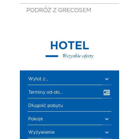
PODRÓŻ Z GRECOSEM
HOTEL
Wszystkie oferty
Wylot z...
Terminy od-do...
Długość pobytu
Pokoje
Wyżywienie