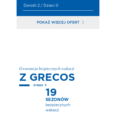
Dorośli 2 / Dzieci 0
POKAŻ WIĘCEJ OFERT
Gwarancja bezpiecznych wakacji
Z GRECOS
O NAS
19
SEZONÓW
bezpiecznych
wakacji