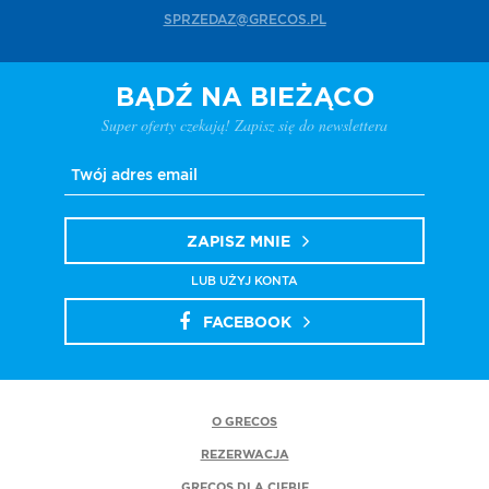
SPRZEDAZ@GRECOS.PL
BĄDŹ NA BIEŻĄCO
Super oferty czekają! Zapisz się do newslettera
ZAPISZ MNIE
LUB UŻYJ KONTA
FACEBOOK
O GRECOS
REZERWACJA
GRECOS DLA CIEBIE