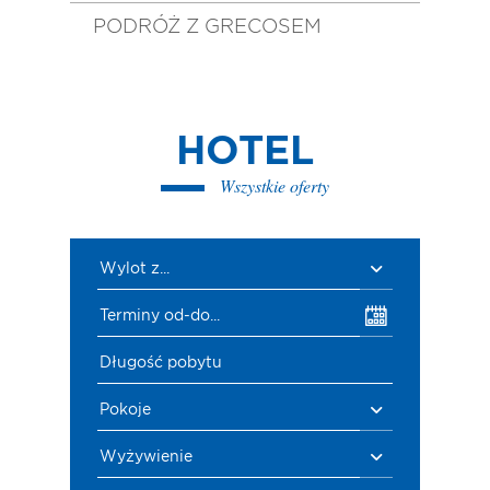
PODRÓŻ Z GRECOSEM
HOTEL
Wszystkie oferty
Wylot z...
Terminy od-do...
Długość pobytu
Pokoje
Wyżywienie