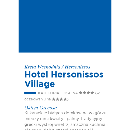
Kreta Wschodnia
/
Hersonissos
Hotel Hersonissos
Village
KATEGORIA LOKALNA
(w
oczekiwaniu na
)
Okiem Grecosa
Kilkanaście białych domków na wzgórzu,
między nimi kwiaty i palmy, tradycyjny
grecki wystrój wnętrz, smaczna kuchnia i