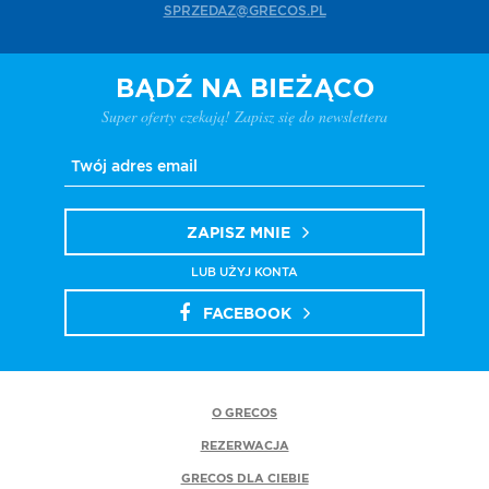
SPRZEDAZ@GRECOS.PL
BĄDŹ NA BIEŻĄCO
Super oferty czekają! Zapisz się do newslettera
ZAPISZ MNIE
LUB UŻYJ KONTA
FACEBOOK
O GRECOS
REZERWACJA
GRECOS DLA CIEBIE