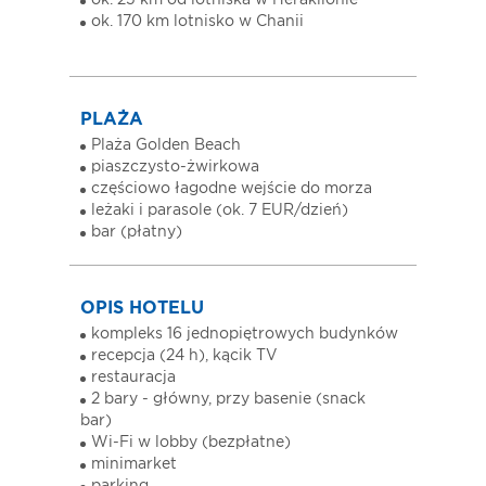
ok. 25 km od lotniska w Heraklionie
ok. 170 km lotnisko w Chanii
PLAŻA
Plaża Golden Beach
piaszczysto-żwirkowa
częściowo łagodne wejście do morza
leżaki i parasole (ok. 7 EUR/dzień)
bar (płatny)
OPIS HOTELU
kompleks 16 jednopiętrowych budynków
recepcja (24 h), kącik TV
restauracja
2 bary - główny, przy basenie (snack
bar)
Wi-Fi w lobby (bezpłatne)
minimarket