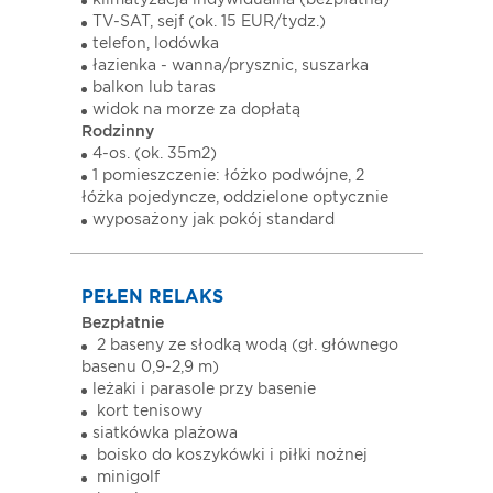
klimatyzacja indywidualna (bezpłatna)
TV-SAT, sejf (ok. 15 EUR/tydz.)
telefon, lodówka
łazienka - wanna/prysznic, suszarka
balkon lub taras
widok na morze za dopłatą
Rodzinny
4-os. (ok. 35m2)
1 pomieszczenie: łóżko podwójne, 2
łóżka pojedyncze, oddzielone optycznie
wyposażony jak pokój standard
PEŁEN RELAKS
Bezpłatnie
2 baseny ze słodką wodą (gł. głównego
basenu 0,9-2,9 m)
leżaki i parasole przy basenie
kort tenisowy
siatkówka plażowa
boisko do koszykówki i piłki nożnej
minigolf