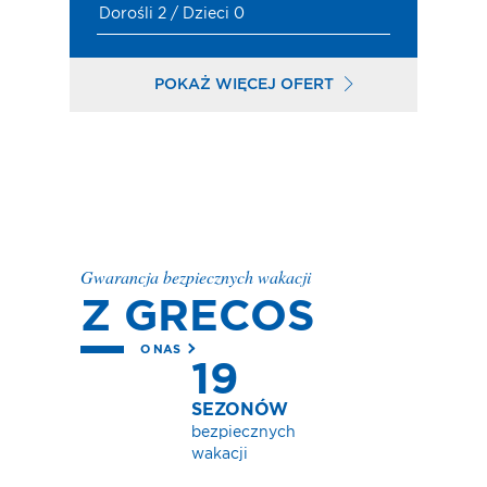
Dorośli 2 / Dzieci 0
POKAŻ WIĘCEJ OFERT
Gwarancja bezpiecznych wakacji
Z GRECOS
O NAS
19
SEZONÓW
bezpiecznych
wakacji