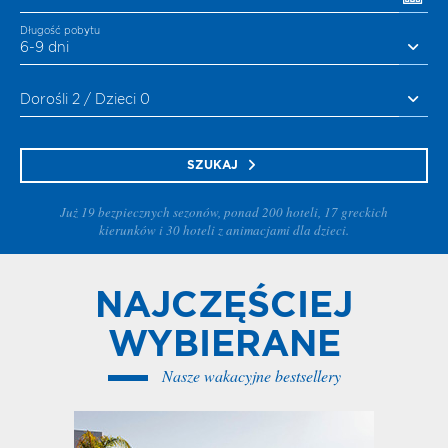
Długość pobytu
6-9 dni
Dorośli 2 / Dzieci 0
SZUKAJ
Już 19 bezpiecznych sezonów, ponad 200 hoteli, 17 greckich
kierunków i 30 hoteli z animacjami dla dzieci.
NAJCZĘŚCIEJ
WYBIERANE
Nasze wakacyjne bestsellery