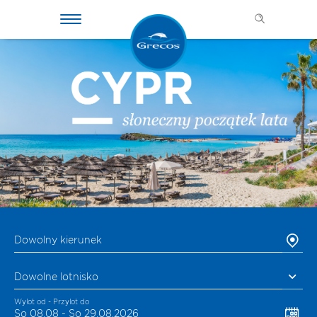
Dowolny kierunek
Dowolne lotnisko
Wylot od - Przylot do
So 08.08 - So 29.08.2026