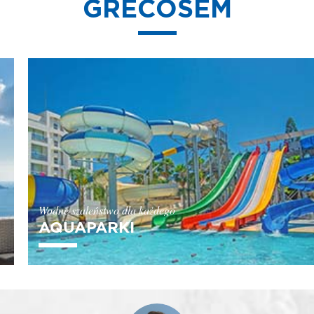
GRECOSEM
AQUAPARKI
Zdarzyło Ci się czasem pomarzyć o domu z basenem? Znajdź raj dla
swojej rodziny, w którym dostęp do aquaparku dostaniesz gratis! Aż
34 hotele z aquaparkami i super zjeżdżalniami!
Wodne szaleństwo dla każdego
AQUAPARKI