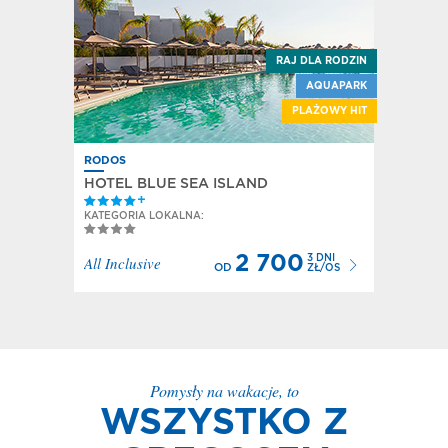
A RODZIN
RAJ DLA RODZIN
ALUCHEM
AQUAPARK
QUAPARK
PLAŻOWY HIT
RODOS
CHALKI
HOTEL BLUE SEA ISLAND
CHRO
KATEGORIA LOKALNA:
KATEGO
DNI
All Inclusive
2 700
3 DNI
All Inc
OD
Ł/OS
ZŁ/OS
Pomysły na wakacje, to
WSZYSTKO Z