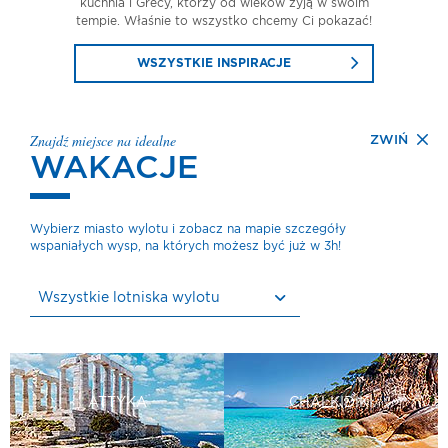
kuchnia i Grecy, którzy od wieków żyją w swoim
tempie. Właśnie to wszystko chcemy Ci pokazać!
WSZYSTKIE INSPIRACJE
Znajdź miejsce na idealne
ZWIŃ
WAKACJE
Wybierz miasto wylotu i zobacz na mapie szczegóły
wspaniałych wysp, na których możesz być już w 3h!
Wszystkie lotniska wylotu
ATTYKA
CHALKIDIKI