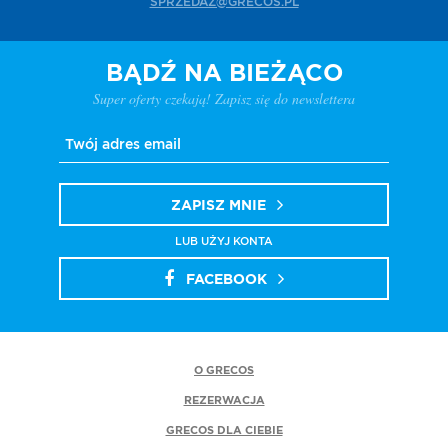
SPRZEDAZ@GRECOS.PL
BĄDŹ NA BIEŻĄCO
Super oferty czekają! Zapisz się do newslettera
ZAPISZ MNIE
LUB UŻYJ KONTA
FACEBOOK
O GRECOS
REZERWACJA
GRECOS DLA CIEBIE