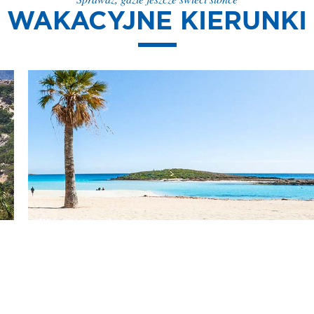
WAKACYJNE KIERUNKI
CYPR - REGION LARNAKA
Cypr to gościnna, egzotyczna wyspa położona na przecięciu szlaków
łączących Azję, Afrykę i Europę. Ta sporych rozmiarów wyspa
poszczycić się może najbardziej słonecznym klimatem w basenie Morz
Śródziemnego.. Według legendy, to tutaj narodziła się grecka bogini
Afrodyta.
Wakacje z morskiej piany
CYPR -...