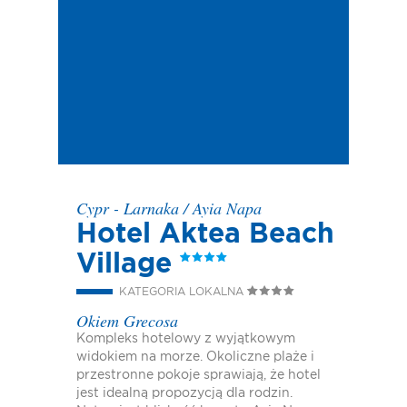
Cypr - Larnaka
/
Ayia Napa
Hotel Aktea Beach
Village
KATEGORIA LOKALNA
Okiem Grecosa
Kompleks hotelowy z wyjątkowym
widokiem na morze. Okoliczne plaże i
przestronne pokoje sprawiają, że hotel
jest idealną propozycją dla rodzin.