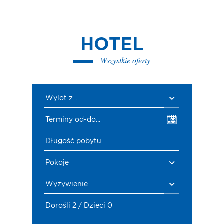
HOTEL
Wszystkie oferty
Wylot z...
Terminy od-do...
Długość pobytu
Pokoje
Wyżywienie
Dorośli 2 / Dzieci 0