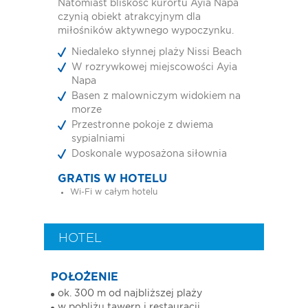
Natomiast bliskość kurortu Ayia Napa
czynią obiekt atrakcyjnym dla
miłośników aktywnego wypoczynku.
Niedaleko słynnej plaży Nissi Beach
W rozrywkowej miejscowości Ayia
Napa
Basen z malowniczym widokiem na
morze
Przestronne pokoje z dwiema
sypialniami
Doskonale wyposażona siłownia
GRATIS W HOTELU
Wi-Fi w całym hotelu
HOTEL
POŁOŻENIE
ok. 300 m od najbliższej plaży
w pobliżu tawern i restauracji