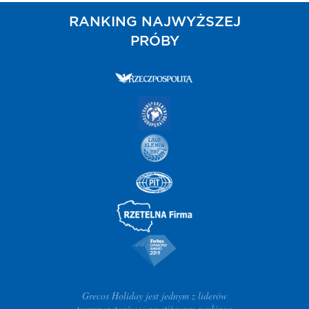
RANKING NAJWYŻSZEJ
PRÓBY
Grecos Holiday jest jednym z liderów
touroperatorów w prestiżowym rankingu