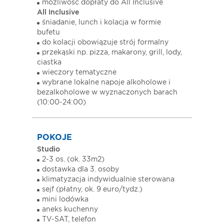
możliwość dopłaty do All Inclusive
All Inclusive
śniadanie, lunch i kolacja w formie
bufetu
do kolacji obowiązuje strój formalny
przekąski np. pizza, makarony, grill, lody,
ciastka
wieczory tematyczne
wybrane lokalne napoje alkoholowe i
bezalkoholowe w wyznaczonych barach
(10:00-24:00)
POKOJE
Studio
2-3 os. (ok. 33m2)
dostawka dla 3. osoby
klimatyzacja indywidualnie sterowana
sejf (płatny, ok. 9 euro/tydz.)
mini lodówka
aneks kuchenny
TV-SAT, telefon