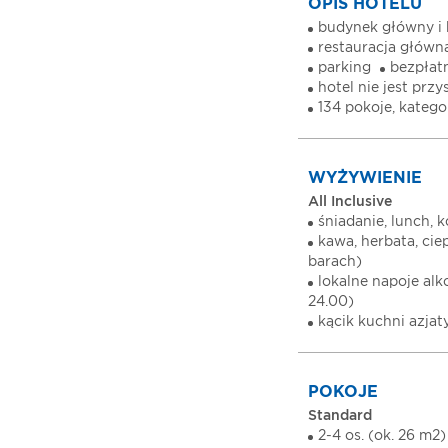
OPIS HOTELU
budynek główny i 
restauracja główn
parking
bezpłat
hotel nie jest pr
134 pokoje, katego
WYŻYWIENIE
All Inclusive
śniadanie, lunch, k
kawa, herbata, cie
barach)
lokalne napoje al
24.00)
kącik kuchni azjat
POKOJE
Standard
2-4 os. (ok. 26 m2)