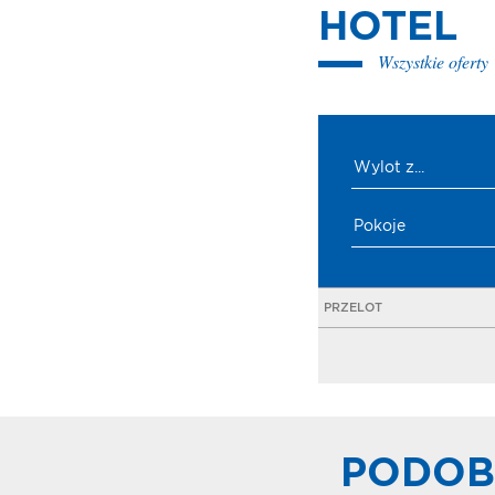
HOTEL
Wszystkie oferty
Wylot z...
Pokoje
PRZELOT
PODOB