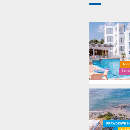
GRE
ŻYCI
PRAWDZIWE SI