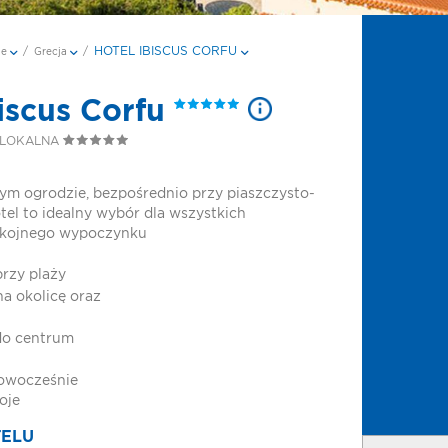
HOTEL IBISCUS CORFU
je
/
Grecja
/
biscus Corfu
 LOKALNA
ym ogrodzie, bezpośrednio przy piaszczysto-
tel to idealny wybór dla wszystkich
okojnego wypoczynku
rzy plaży
na okolicę oraz
do centrum
nowocześnie
oje
TELU