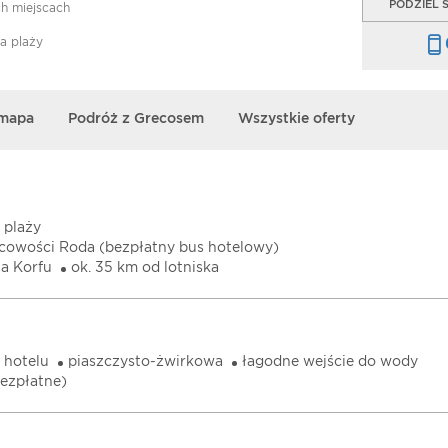
PODZIEL S
h miejscach
na plaży
 mapa
Podróż z Grecosem
Wszystkie oferty
 plaży
jscowości Roda (bezpłatny bus hotelowy)
ta Korfu
ok. 35 km od lotniska
 hotelu
piaszczysto-żwirkowa
łagodne wejście do wody
bezpłatne)