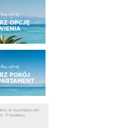
łną ofertę
RZ OPCJĘ
IENIA
łną ofertę
RZ POKÓJ
PARTAMENT
erty w rozumieniu art.
t. 71 Kodeksu