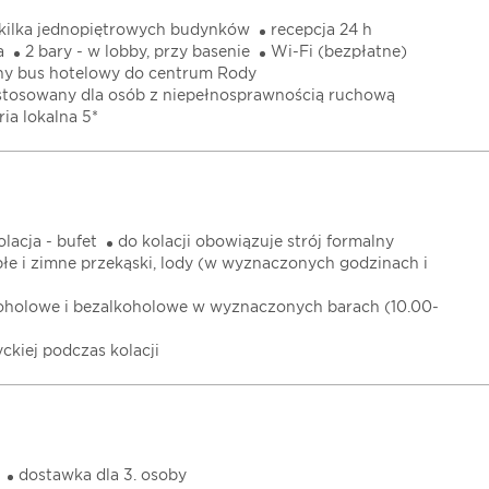
kilka jednopiętrowych budynków
recepcja 24 h
a
2 bary - w lobby, przy basenie
Wi-Fi (bezpłatne)
ny bus hotelowy do centrum Rody
zystosowany dla osób z niepełnosprawnością ruchową
ria lokalna 5*
olacja - bufet
do kolacji obowiązuje strój formalny
płe i zimne przekąski, lody (w wyznaczonych godzinach i
koholowe i bezalkoholowe w wyznaczonych barach (10.00-
yckiej podczas kolacji
dostawka dla 3. osoby