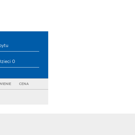
bytu
Dzieci 0
IENIE
CENA