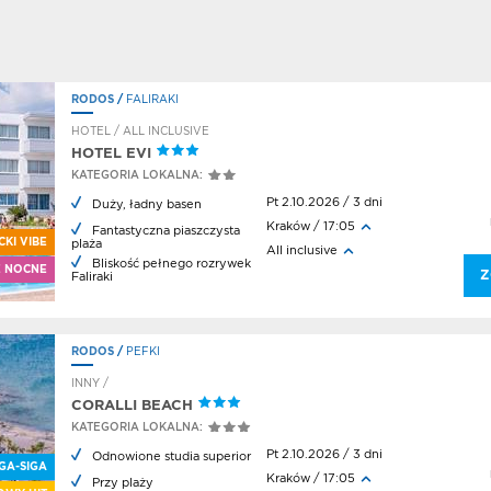
RODOS
/
FALIRAKI
HOTEL / ALL INCLUSIVE
HOTEL EVI
KATEGORIA LOKALNA:
Pt 2.10.2026 / 3 dni
Duży, ładny basen
Kraków / 17:05
Fantastyczna piaszczysta
CKI VIBE
plaża
All inclusive
Bliskość pełnego rozrywek
E NOCNE
Z
Faliraki
RODOS
/
PEFKI
INNY /
CORALLI BEACH
KATEGORIA LOKALNA:
Pt 2.10.2026 / 3 dni
Odnowione studia superior
GA-SIGA
Kraków / 17:05
Przy plaży