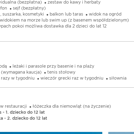
widualna (bezpłatna)
zestaw do kawy i herbaty
efon
sejf (bezpłatny)
c, suszarka, kosmetyki
balkon lub taras
widok na ogród
 widokiem na morze lub swim up (z basenem współdzielonym)
ypach pokoi możliwa dostawka dla 2 dzieci do lat 12
wodą
leżaki i parasole przy basenie i na plaży
e (wymagana kaucja)
tenis stołowy
 razy w tygodniu
wieczór grecki raz w tygodniu
siłownia
w restauracji
łóżeczka dla niemowląt (na życzenie)
 - 1. dziecko do 12 lat
 - 2. dziecko do 12 lat