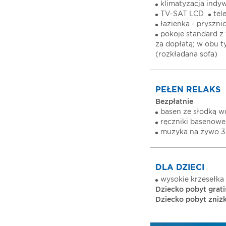
klimatyzacja indy
TV-SAT LCD
tel
łazienka - pryszni
pokoje standard z
za dopłatą; w obu t
(rozkładana sofa)
PEŁEN RELAKS
Bezpłatnie
basen ze słodką 
ręczniki basenow
muzyka na żywo 3
DLA DZIECI
wysokie krzesełka 
Dziecko pobyt gratis
Dziecko pobyt zniżka