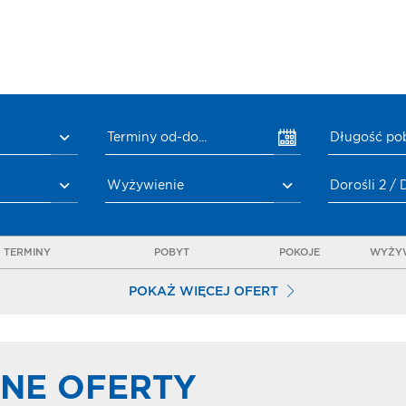
Terminy od-do...
Długość po
Wyżywienie
Dorośli 2 / 
TERMINY
POBYT
POKOJE
WYŻYW
POKAŻ WIĘCEJ OFERT
NE OFERTY