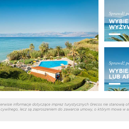
Sprawdź pe
WYBIE
WYŻYW
Sprawdź pe
WYBIE
LUB A
erwisie informacje dotyczące imprez turystycznych Grecos nie stanowią of
cywilnego, lecz są zaproszeniem do zawarcia umowy, o którym mowa w ar