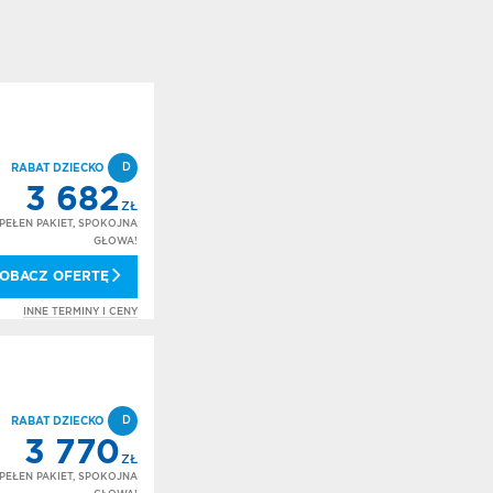
D
RABAT DZIECKO
3 682
ZŁ
PEŁEN PAKIET, SPOKOJNA
GŁOWA!
OBACZ OFERTĘ
INNE TERMINY I CENY
D
RABAT DZIECKO
3 770
ZŁ
PEŁEN PAKIET, SPOKOJNA