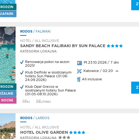
rs
Z
aj z
 RODZIN
sem
UAPARK
RODOS
/ FALIRAKI
cje
j lato w
HOTEL / ALL INCLUSIVE
SANDY BEACH FALIRAKI BY SUN PALACE
KATEGORIA LOKALNA:
y
t
Renowacja pokoi na sezon
Pt 23.10.2026 / 7 dni
2025!
otnicze
Katowice / 02:20
Klub Delfinki w siostrzanym
hotelu Sun Palace (01.06-
a
All inclusive
24.09.2026)
kcji
Klub Opa! Grecos w
 RODZIN
Z
siostrzanym hotelu Sun Palace
DŻALNIE
(01.05-08.10.2026)
a
kcji
E NOCNE
a
RODOS
/ LARDOS
kcji
HOTEL / ALL INCLUSIVE
a
HOTEL OLIVE GARDEN
kcji
KATEGORIA LOKALNA: