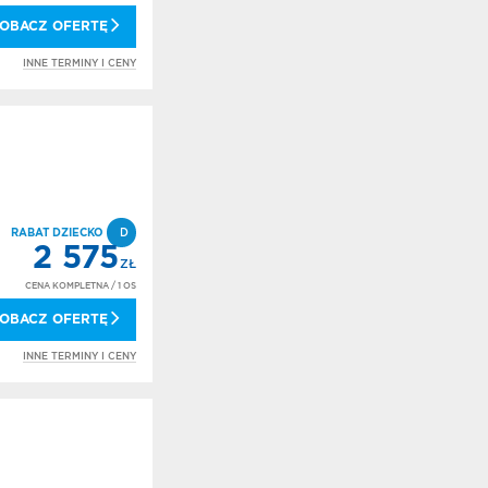
OBACZ OFERTĘ
INNE TERMINY I CENY
RABAT DZIECKO
D
2 575
ZŁ
CENA KOMPLETNA
/ 1 OS
OBACZ OFERTĘ
INNE TERMINY I CENY