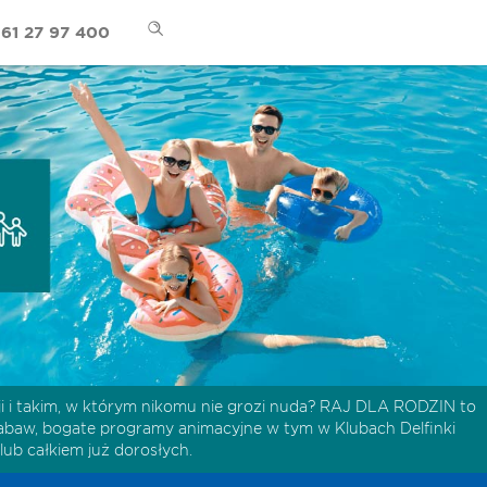
61 27 97 400
cji i takim, w którym nikomu nie grozi nuda? RAJ DLA RODZIN to
ace zabaw, bogate programy animacyjne w tym w
Klubach Delfinki
lub całkiem już dorosłych.