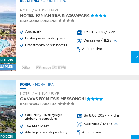
KEFALONIA
/ KOUNOPETRA
HOTEL / ALL INCLUSIVE
HOTEL IONIAN SEA & AQUAPARK
KATEGORIA LOKALNA:
Aquapark
Cz 1.10.2026 / 7 dni
Blisko piaszczystej plaży
Warszawa / 11:25
Przestronny teren hotelu
All inclusive
Z
 RODZIN
UAPARK
KORFU
/ MORAITIKA
HOTEL / ALL INCLUSIVE
CANVAS BY MITSIS MESSONGHI
KATEGORIA LOKALNA:
Otoczony rozłożystym
So 8.05.2027 / 7 dni
zielonym ogrodem
Katowice / 12:00
Tuż przy plaży
Atrakcje dla całej rodziny
All inclusive
 RODZIN