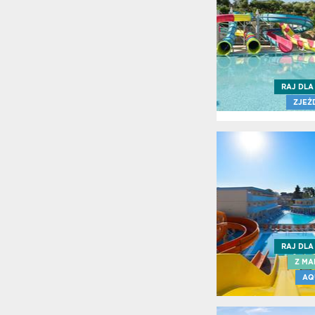
Skiath
Skope
Thass
UrlSho
Warun
RAJ DLA
Ubezpi
ZJEŻ
Wazne
dokum
Wille
Zakyn
Kierun
Zalece
Zalece
2022
Zalece
RAJ DLA
Cypr
Z MA
Zgody
AQ
Zwrot
srodk