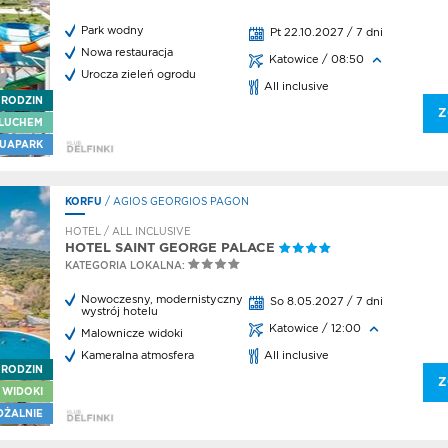
Park wodny
Pt 22.10.2027 / 7 dni
cje
Nowa restauracja
Katowice / 08:50
Urocza zieleń ogrodu
na
All inclusive
 RODZIN
o
Z
LUCHEM
iki
UAPARK
egion
a
KORFU
/ AGIOS GEORGIOS PAGON
egion
HOTEL / ALL INCLUSIVE
HOTEL SAINT GEORGE PALACE
KATEGORIA LOKALNA:
eal LP
Nowoczesny, modernistyczny
So 8.05.2027 / 7 dni
arz
wystrój hotelu
wy
Katowice / 12:00
Malownicze widoki
 po
Kameralna atmosfera
All inclusive
u
 RODZIN
Z
 WIDOKI
ncja
eczenstwa
DŻALNIE
ncja