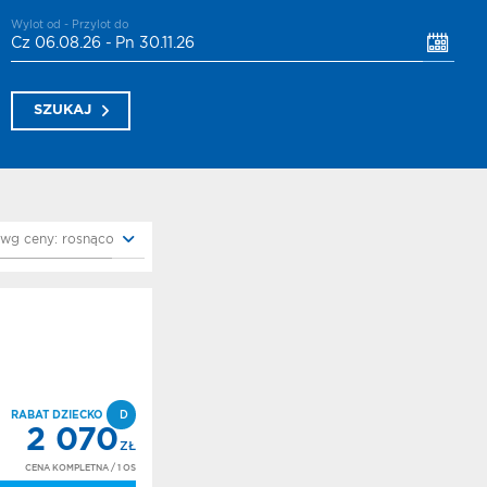
Wylot od - Przylot do
Cz 06.08.26 -
Pn 30.11.26
SZUKAJ
 wg ceny: rosnąco
RABAT DZIECKO
D
2 070
ZŁ
CENA KOMPLETNA
/ 1 OS