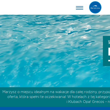
Marzysz o miejscu idealnym na wakacje dla całej rodziny, przy
oferta, która spełni te oczekiwania! W hotelach z tej katego
i
Klubach Opa! Grecos
– n