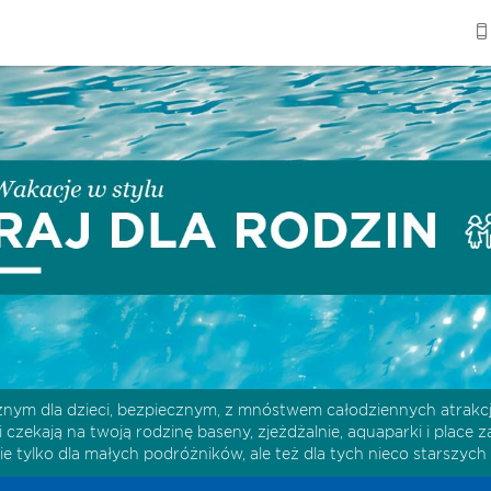
jaznym dla dzieci, bezpiecznym, z mnóstwem całodziennych atrak
rii czekają na twoją rodzinę baseny, zjeżdżalnie, aquaparki i pl
ie tylko dla małych podróżników, ale też dla tych nieco starszych 