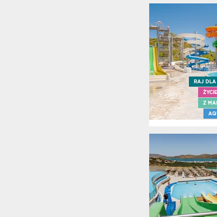
Wakacj
Ios
Itaka
Grecja
Zacho
Kavala
Kefalo
RAJ DLA
Konta
ŻYCI
Korfu
Z MA
Kos
AQ
Kreta
Kreta
Wscho
Kreta
Zacho
Lefkad
Limity
bagaz
Mykon