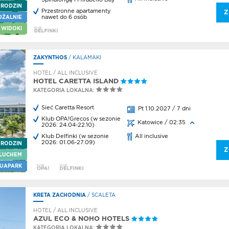
 RODZIN
Przestronne apartamenty
Z
nawet do 6 osób
DŻALNIE
onez
 WIDOKI
ka
nosci
ZAKYNTHOS
/ KALAMAKI
za
dniki
HOTEL / ALL INCLUSIVE
HOTEL CARETTA ISLAND
tuj się
KATEGORIA LOKALNA:
dazy
Sieć Caretta Resort
Pt 1.10.2027 / 7 dni
Klub OPA!Grecos (w sezonie
amin
Katowice / 02:35
2026: 24.04-22.10)
Klub Delfinki (w sezonie
All inclusive
acja
2026: 01.06-27.09)
 RODZIN
Z
wacja
LUCHEM
UAPARK
a
u
KRETA ZACHODNIA
/ SCALETA
d lotow
HOTEL / ALL INCLUSIVE
AZUL ECO & NOHO HOTELS
ini
KATEGORIA LOKALNA: