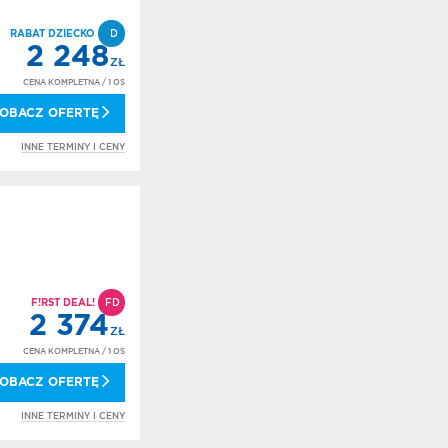
RABAT DZIECKO
D
2 248
ZŁ
CENA KOMPLETNA
/ 1 OS
OBACZ OFERTĘ
INNE TERMINY I CENY
F!RST DEAL!
FD
2 374
ZŁ
CENA KOMPLETNA
/ 1 OS
OBACZ OFERTĘ
INNE TERMINY I CENY