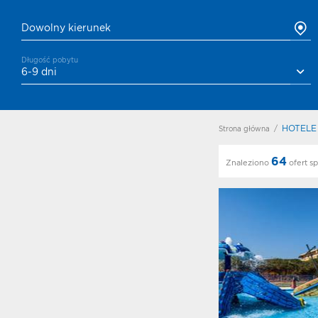
Dowolny kierunek
Długość pobytu
6-9 dni
HOTELE
Strona główna
/
64
Hot Fr
Znaleziono
ofert sp
Kierun
Konku
KlubO
Konku
Ksiazk
Bartek
Konku
Ksiazk
Paulin
Mlynar