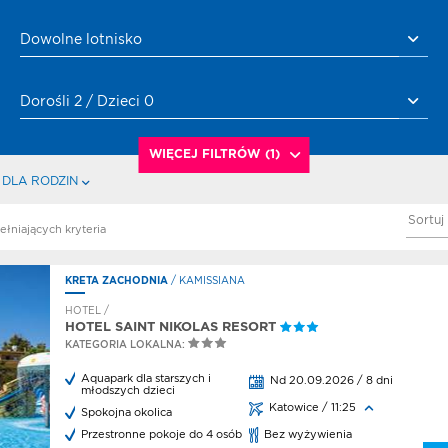
Dowolne lotnisko
Dorośli 2 / Dzieci 0
WIĘCEJ FILTRÓW
(1)
 DLA RODZIN
Sortuj
iday
ełniających kryteria
ki
rs
KRETA ZACHODNIA
/ KAMISSIANA
dkrywcow
HOTEL /
rs
HOTEL SAINT NIKOLAS RESORT
a
KATEGORIA LOKALNA:
 Kiezun
rs
Aquapark dla starszych i
Nd 20.09.2026 / 8 dni
młodszych dzieci
a
Katowice / 11:25
a
Spokojna okolica
ska
Przestronne pokoje do 4 osób
Bez wyżywienia