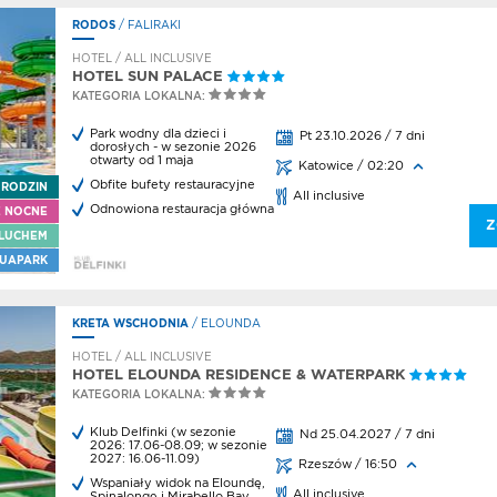
i
RODOS
/ FALIRAKI
HOTEL / ALL INCLUSIVE
HOTEL SUN PALACE
KATEGORIA LOKALNA:
dnia
Park wodny dla dzieci i
Pt 23.10.2026 / 7 dni
dorosłych - w sezonie 2026
otwarty od 1 maja
nia
Katowice / 02:20
Obfite bufety restauracyjne
 RODZIN
kt
All inclusive
Odnowiona restauracja główna
E NOCNE
Z
LUCHEM
UAPARK
dnia
KRETA WSCHODNIA
/ ELOUNDA
HOTEL / ALL INCLUSIVE
dnia
HOTEL ELOUNDA RESIDENCE & WATERPARK
KATEGORIA LOKALNA:
a
Klub Delfinki (w sezonie
Nd 25.04.2027 / 7 dni
owe
2026: 17.06-08.09; w sezonie
2027: 16.06-11.09)
Rzeszów / 16:50
os
Wspaniały widok na Eloundę,
All inclusive
Spinalongę i Mirabello Bay