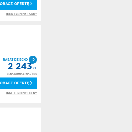
OBACZ OFERTĘ
INNE TERMINY I CENY
RABAT DZIECKO
D
2 243
ZŁ
CENA KOMPLETNA
/ 1 OS
OBACZ OFERTĘ
INNE TERMINY I CENY