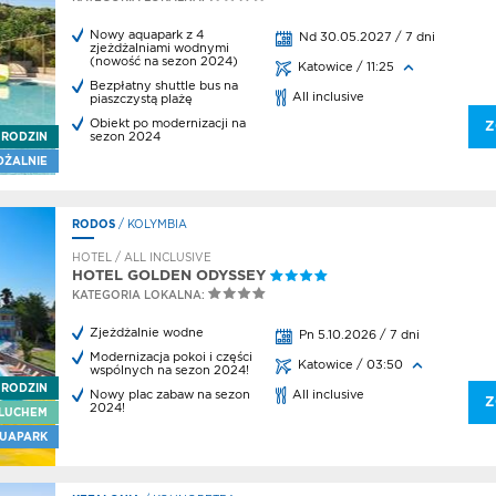
os
Nowy aquapark z 4
Nd 30.05.2027 / 7 dni
los
zjeżdżalniami wodnymi
(nowość na sezon 2024)
Katowice / 11:25
os
Bezpłatny shuttle bus na
All inclusive
rtener
piaszczystą plażę
Obiekt po modernizacji na
ki
Z
sezon 2024
 RODZIN
eczenia
DŻALNIE
enty
RODOS
/ KOLYMBIA
thos
HOTEL / ALL INCLUSIVE
ki
HOTEL GOLDEN ODYSSEY
KATEGORIA LOKALNA:
nia
nia
Zjeżdżalnie wodne
Pn 5.10.2026 / 7 dni
Modernizacja pokoi i części
Katowice / 03:50
wspólnych na sezon 2024!
nia
 RODZIN
Nowy plac zabaw na sezon
All inclusive
Z
2024!
LUCHEM
UAPARK
y
ow