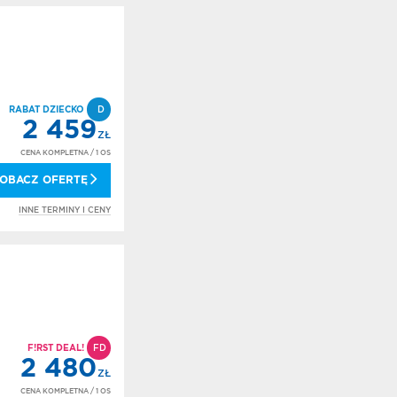
RABAT DZIECKO
D
2 459
ZŁ
CENA KOMPLETNA
/ 1 OS
OBACZ OFERTĘ
INNE TERMINY I CENY
F!RST DEAL!
FD
2 480
ZŁ
CENA KOMPLETNA
/ 1 OS