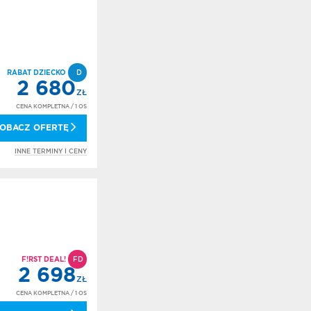
RABAT DZIECKO
D
2 680
ZŁ
CENA KOMPLETNA
/ 1 OS
OBACZ OFERTĘ
INNE TERMINY I CENY
F!RST DEAL!
FD
2 698
ZŁ
CENA KOMPLETNA
/ 1 OS