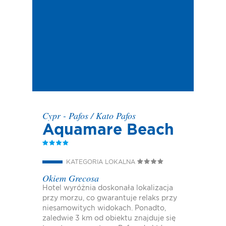
Cypr - Pafos
/
Kato Pafos
Aquamare Beach
KATEGORIA LOKALNA
Okiem Grecosa
Hotel wyróżnia doskonała lokalizacja
przy morzu, co gwarantuje relaks przy
niesamowitych widokach. Ponadto,
zaledwie 3 km od obiektu znajduje się