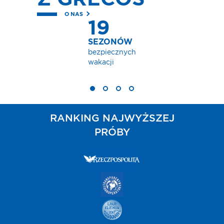
O NAS
19
SEZONÓW
bezpiecznych
wakacji
RANKING NAJWYŻSZEJ
PRÓBY