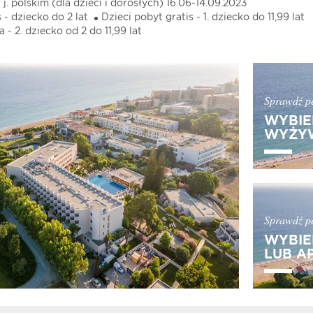
j. polskim (dla dzieci i dorosłych) 16.06-14.09.2023
 - dziecko do 2 lat
Dzieci pobyt gratis - 1. dziecko do 11,99 lat
 - 2. dziecko od 2 do 11,99 lat
Sprawdź pe
WYBIE
WYŻYW
Sprawdź pe
WYBIE
LUB A