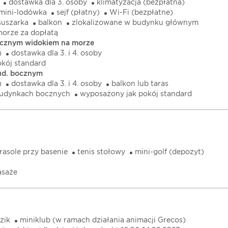
dostawka dla 3. osoby
klimatyzacja (bezpłatna)
mini-lodówka
sejf (płatny)
Wi-Fi (bezpłatne)
suszarka
balkon
zlokalizowane w budynku głównym
orze za dopłatą
ocznym widokiem na morze
)
dostawka dla 3. i 4. osoby
kój standard
ud. bocznym
)
dostawka dla 3. i 4. osoby
balkon lub taras
budynkach bocznych
wyposażony jak pokój standard
arasole przy basenie
tenis stołowy
mini-golf (depozyt)
saże
zik
miniklub (w ramach działania animacji Grecos)