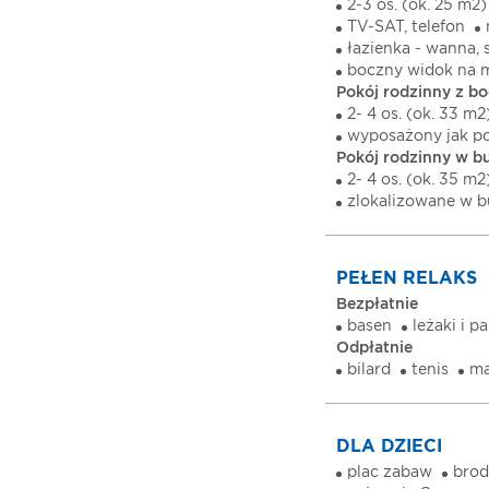
2-3 os. (ok. 25 m2)
TV-SAT, telefon
łazienka - wanna, 
boczny widok na m
Pokój rodzinny z b
2- 4 os. (ok. 33 m2
wyposażony jak po
Pokój rodzinny w b
2- 4 os. (ok. 35 m2
zlokalizowane w 
PEŁEN RELAKS
Bezpłatnie
basen
leżaki i p
Odpłatnie
bilard
tenis
ma
DLA DZIECI
plac zabaw
brod