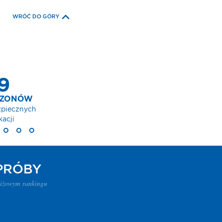
WRÓĆ DO GÓRY
LION
onych
PRÓBY
tiżowym rankingu