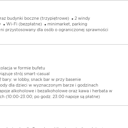
az budynki boczne (trzypiętrowe)
2 windy
y
Wi-Fi (bezpłatne)
minimarket, parking
ełni przystosowany dla osób o ograniczonej sprawności
 kolacja w formie bufetu
iązuje strój smart-casual
 2 bary: w lobby, snack bar w przy basenie
i lody dla dzieci w wyznaczonym barze i godzinach
apoje alkoholowe i bezalkoholowe oraz kawa i herbata w
h (10:00-23:00; po godz. 23:00 napoje są płatne)