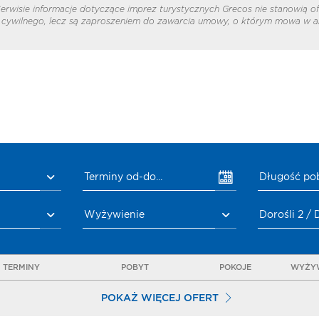
erwisie informacje dotyczące imprez turystycznych Grecos nie stanowią of
cywilnego, lecz są zaproszeniem do zawarcia umowy, o którym mowa w ar
Terminy od-do...
Długość po
Wyżywienie
Dorośli 2 / 
TERMINY
POBYT
POKOJE
WYŻYW
POKAŻ WIĘCEJ OFERT