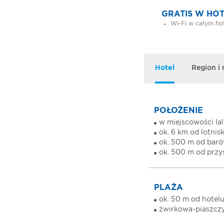
GRATIS W HO
Wi-Fi w całym ho
Hotel
Region i
POŁOŻENIE
w miejscowości Ia
ok. 6 km od lotnis
ok. 500 m od barów
ok. 500 m od prz
PLAŻA
ok. 50 m od hotel
żwirkowa-piaszcz