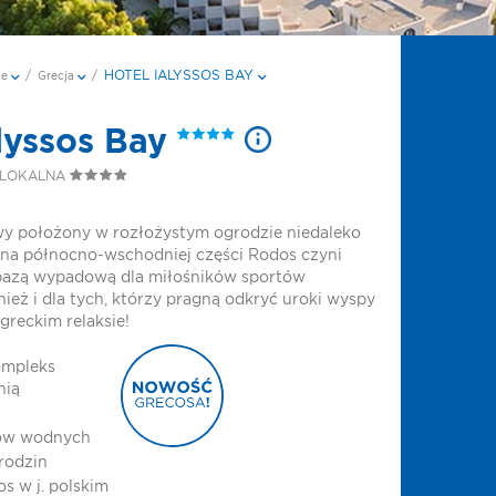
HOTEL IALYSSOS BAY
je
/
Grecja
/
alyssos Bay
 LOKALNA
y położony w rozłożystym ogrodzie niedaleko
a na północno-wschodniej części Rodos czyni
bazą wypadową dla miłośników sportów
ież i dla tych, którzy pragną odkryć uroki wyspy
 greckim relaksie!
ompleks
nią
tów wodnych
rodzin
s w j. polskim