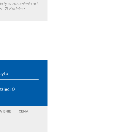
erty w rozumieniu art.
t. 71 Kodeksu
bytu
Dzieci 0
IENIE
CENA