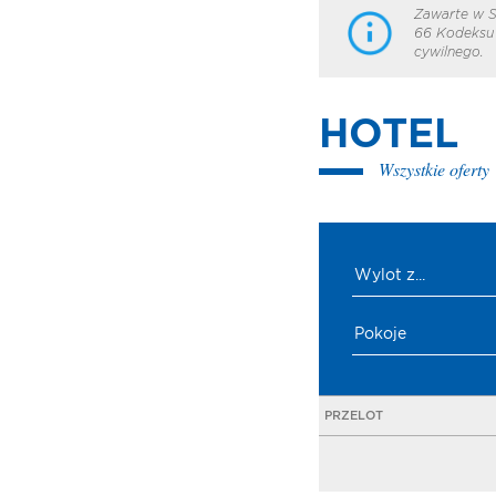
Zawarte w S
66 Kodeksu 
cywilnego.
HOTEL
Wszystkie oferty
Wylot z...
Pokoje
PRZELOT