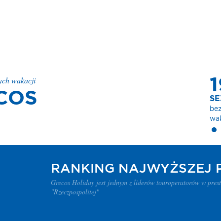
ych wakacji
PONAD
MI
COS
zadowol
Klientów
RANKING NAJWYŻSZEJ 
Grecos Holiday jest jednym z liderów touroperatorów w pres
"Rzeczpospolitej"