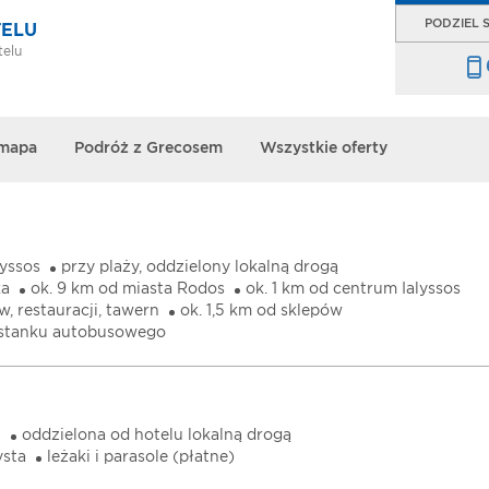
PODZIEL S
TELU
telu
 mapa
Podróż z Grecosem
Wszystkie oferty
lyssos
przy plaży, oddzielony lokalną drogą
ka
ok. 9 km od miasta Rodos
ok. 1 km od centrum Ialyssos
, restauracji, tawern
ok. 1,5 km od sklepów
ystanku autobusowego
u
oddzielona od hotelu lokalną drogą
ysta
leżaki i parasole (płatne)