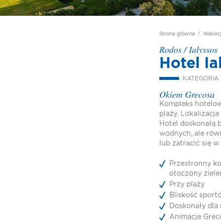
Strona główna
/
Wakac
Rodos
/
Ialyssos
Hotel I
KATEGORIA
Okiem Grecosa
Kompleks hotelow
plaży. Lokalizacj
Hotel doskonałą 
wodnych, ale równ
lub zatracić się w
Przestronny k
otoczony ziele
Przy plaży
Bliskość spor
Doskonały dla 
Animacje Greco