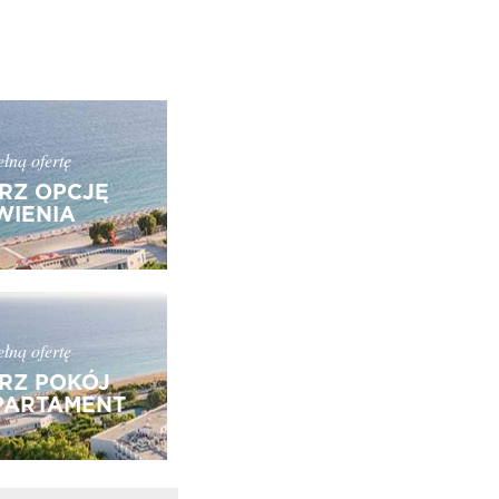
łną ofertę
RZ OPCJĘ
IENIA
łną ofertę
RZ POKÓJ
PARTAMENT