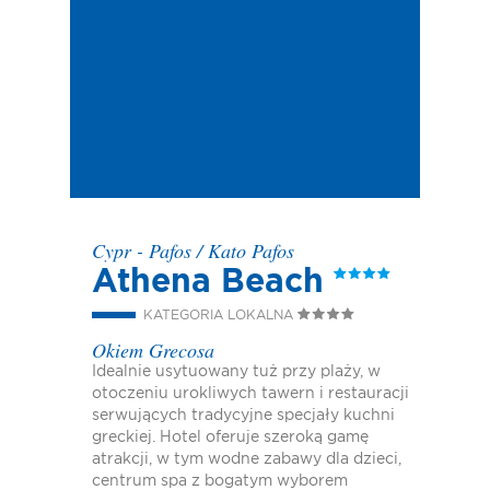
Cypr - Pafos
/
Kato Pafos
Athena Beach
KATEGORIA LOKALNA
Okiem Grecosa
Idealnie usytuowany tuż przy plaży, w
otoczeniu urokliwych tawern i restauracji
serwujących tradycyjne specjały kuchni
greckiej. Hotel oferuje szeroką gamę
atrakcji, w tym wodne zabawy dla dzieci,
centrum spa z bogatym wyborem