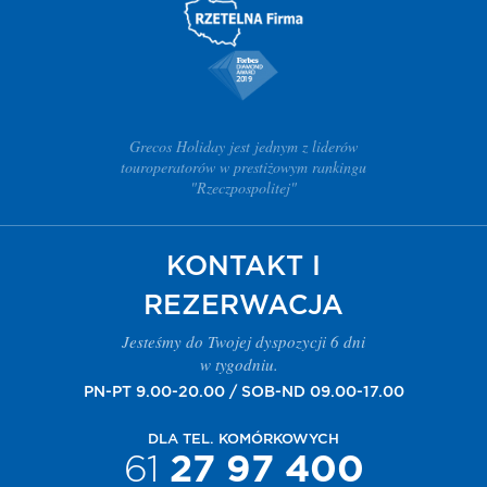
Grecos Holiday jest jednym z liderów
touroperatorów w prestiżowym rankingu
"Rzeczpospolitej"
KONTAKT I
REZERWACJA
Jesteśmy do Twojej dyspozycji 6 dni
w tygodniu.
PN-PT 9.00-20.00 / SOB-ND 09.00-17.00
DLA TEL. KOMÓRKOWYCH
61
27 97 400