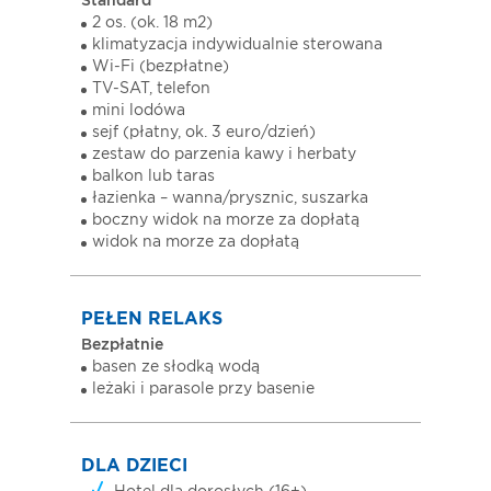
Standard
2 os. (ok. 18 m2)
klimatyzacja indywidualnie sterowana
Wi-Fi (bezpłatne)
TV-SAT, telefon
mini lodówa
sejf (płatny, ok. 3 euro/dzień)
zestaw do parzenia kawy i herbaty
balkon lub taras
łazienka – wanna/prysznic, suszarka
boczny widok na morze za dopłatą
widok na morze za dopłatą
PEŁEN RELAKS
Bezpłatnie
basen ze słodką wodą
leżaki i parasole przy basenie
DLA DZIECI