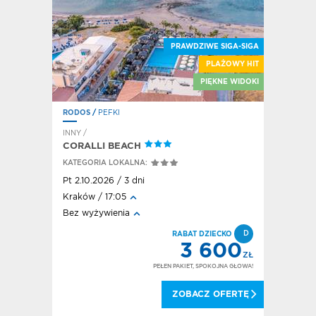
PRAWDZIWE SIGA-SIGA
PLAŻOWY HIT
E SIGA-SIGA
PIĘKNE WIDOKI
RODOS
/
PEFKI
RODOS
/
F
INNY /
HOTEL / A
CORALLI BEACH
HOTEL E
KATEGORIA LOKALNA:
KATEGORI
Pt 2.10.2026 / 3 dni
Pt 2.10.20
Kraków / 17:05
Kraków / 
Bez wyżywienia
All inclusi
FD
D
DEAL!
RABAT DZIECKO
580
3 600
ZŁ
ZŁ
OKOJNA GŁOWA!
PEŁEN PAKIET, SPOKOJNA GŁOWA!
 OFERTĘ
ZOBACZ OFERTĘ