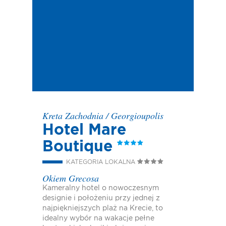
Kreta Zachodnia
/
Georgioupolis
Hotel Mare
Boutique
KATEGORIA LOKALNA
Okiem Grecosa
Kameralny hotel o nowoczesnym
designie i położeniu przy jednej z
najpiękniejszych plaż na Krecie, to
idealny wybór na wakacje pełne