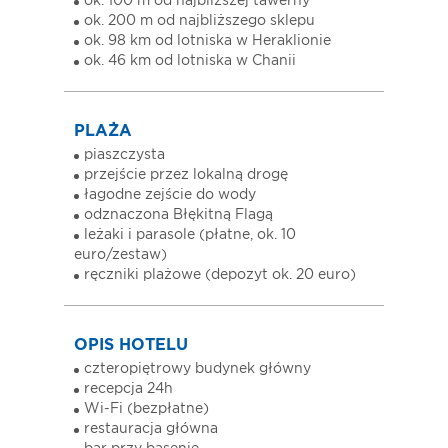
ok. 100 m od najbliższej tawerny
ok. 200 m od najbliższego sklepu
ok. 98 km od lotniska w Heraklionie
ok. 46 km od lotniska w Chanii
PLAŻA
piaszczysta
przejście przez lokalną drogę
łagodne zejście do wody
odznaczona Błękitną Flagą
leżaki i parasole (płatne, ok. 10
euro/zestaw)
ręczniki plażowe (depozyt ok. 20 euro)
OPIS HOTELU
czteropiętrowy budynek główny
recepcja 24h
Wi-Fi (bezpłatne)
restauracja główna