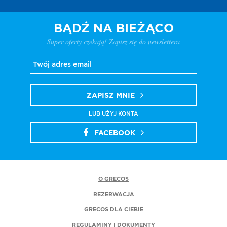
BĄDŹ NA BIEŻĄCO
Super oferty czekają! Zapisz się do newslettera
ZAPISZ MNIE
LUB UŻYJ KONTA
FACEBOOK
O GRECOS
REZERWACJA
GRECOS DLA CIEBIE
REGULAMINY I DOKUMENTY