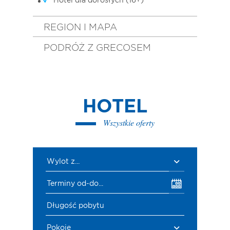
Hotel dla dorosłych (16+)
REGION I MAPA
PODRÓŻ Z GRECOSEM
HOTEL
Wszystkie oferty
Wylot z...
Terminy od-do...
Długość pobytu
Pokoje