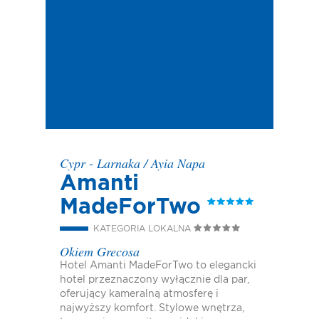
Cypr - Larnaka
/
Ayia Napa
Amanti
MadeForTwo
KATEGORIA LOKALNA
Okiem Grecosa
Hotel Amanti MadeForTwo to elegancki
hotel przeznaczony wyłącznie dla par,
oferujący kameralną atmosferę i
najwyższy komfort. Stylowe wnętrza,