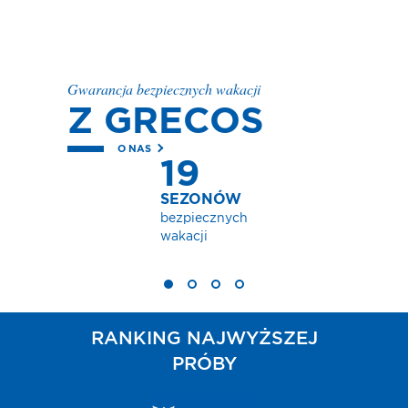
Gwarancja bezpiecznych wakacji
Z GRECOS
O NAS
9
ONÓW
ecznych
ji
RANKING NAJWYŻSZEJ
PRÓBY