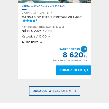
KRETA WSCHODNIA
/
ANISSARAS
KRETA WS
HOTEL / ALL INCLUSIVE
HOTEL / A
CANVAS BY MITSIS CRETAN VILLAGE
HOTEL 
KATEGORI
KATEGORIA LOKALNA:
Nd 18.10.
Nd 18.10.2026 / 7 dni
Poznań / 
Katowice / 16:00
Śniadanie 
All inclusive
obiadokol
D
IECKO
D
RABAT DZIECKO
600
8 620
ZŁ
ZŁ
OKOJNA GŁOWA!
PEŁEN PAKIET, SPOKOJNA GŁOWA!
 OFERTĘ
ZOBACZ OFERTĘ
DOŁADUJ WIĘCEJ OFERT