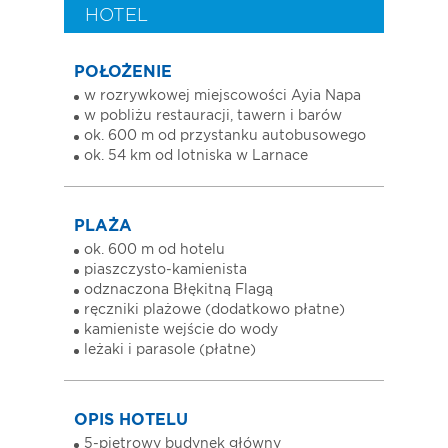
HOTEL
POŁOŻENIE
w rozrywkowej miejscowości Ayia Napa
w pobliżu restauracji, tawern i barów
ok. 600 m od przystanku autobusowego
ok. 54 km od lotniska w Larnace
PLAŻA
ok. 600 m od hotelu
piaszczysto-kamienista
odznaczona Błękitną Flagą
ręczniki plażowe (dodatkowo płatne)
kamieniste wejście do wody
leżaki i parasole (płatne)
OPIS HOTELU
5-piętrowy budynek główny