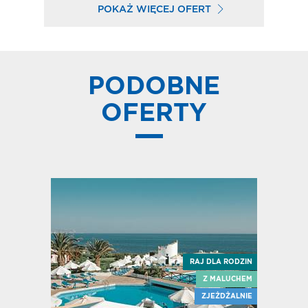
POKAŻ WIĘCEJ OFERT
PODOBNE
OFERTY
 DLA RODZIN
RAJ DLA RODZIN
JEŻDŻALNIE
Z MALUCHEM
LAŻOWY HIT
ZJEŻDŻALNIE