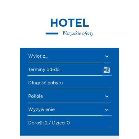
HOTEL
Wszystkie oferty
Wylot z...
Terminy od-do...
Długość pobytu
Pokoje
Wyżywienie
Dorośli 2 / Dzieci 0