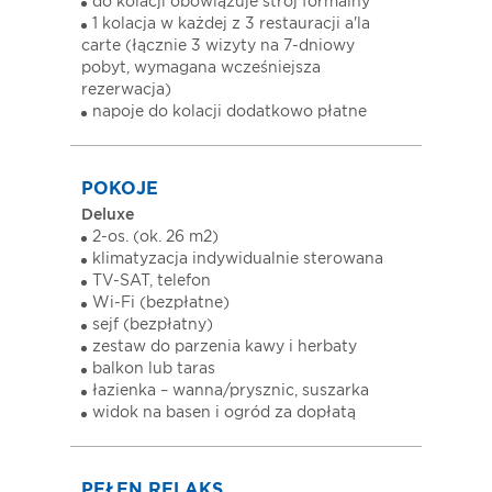
do kolacji obowiązuje strój formalny
1 kolacja w każdej z 3 restauracji a'la
carte (łącznie 3 wizyty na 7-dniowy
pobyt, wymagana wcześniejsza
rezerwacja)
napoje do kolacji dodatkowo płatne
POKOJE
Deluxe
2-os. (ok. 26 m2)
klimatyzacja indywidualnie sterowana
TV-SAT, telefon
Wi-Fi (bezpłatne)
sejf (bezpłatny)
zestaw do parzenia kawy i herbaty
balkon lub taras
łazienka – wanna/prysznic, suszarka
widok na basen i ogród za dopłatą
PEŁEN RELAKS