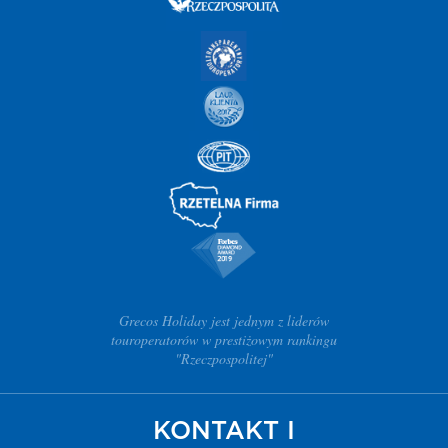
Grecos Holiday jest jednym z liderów
touroperatorów w prestiżowym rankingu
"Rzeczpospolitej"
KONTAKT I