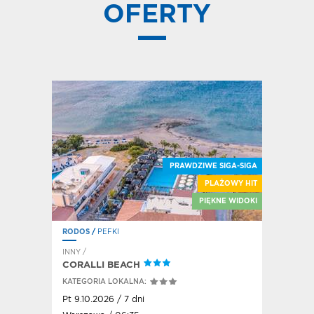
OFERTY
PRAWDZIWE SIGA-SIGA
GRECKI VIBE
PLAŻOWY HIT
ŻYCIE NOCNE
PIĘKNE WIDOKI
RODOS
/
PEFKI
RODOS
/
F
INNY /
HOTEL / A
IS
CORALLI BEACH
HOTEL E
KATEGORIA LOKALNA:
KATEGORI
Pt 9.10.2026 / 7 dni
Pn 5.10.20