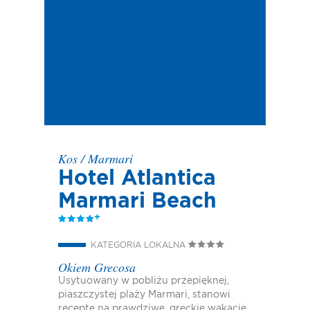
Kos
/
Marmari
Hotel Atlantica
Marmari Beach
KATEGORIA LOKALNA
Okiem Grecosa
Usytuowany w pobliżu przepięknej,
piaszczystej plaży Marmari, stanowi
receptę na prawdziwe, greckie wakacje.