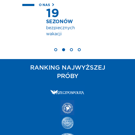
O NAS
PONAD
MILION
zadowolonych
Klientów
RANKING NAJWYŻSZEJ
PRÓBY