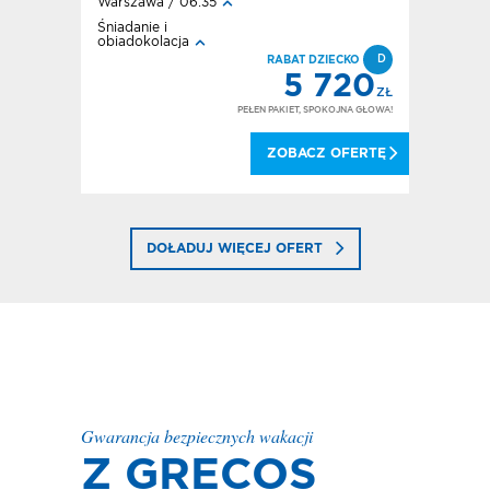
Warszawa / 06:35
Warszawa 
Śniadanie i
All inclusi
obiadokolacja
D
RABAT DZIECKO
5 720
720
ZŁ
ZŁ
PEŁEN PAKIET, SPOKOJNA GŁOWA!
OKOJNA GŁOWA!
ZOBACZ OFERTĘ
 OFERTĘ
DOŁADUJ WIĘCEJ OFERT
Gwarancja bezpiecznych wakacji
Z GRECOS