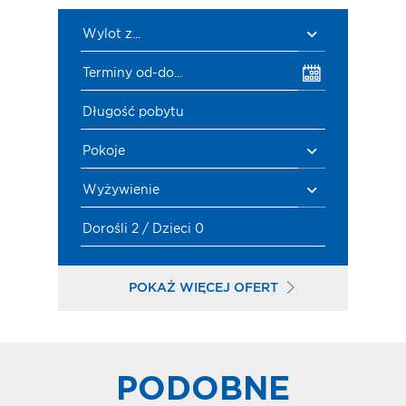
Wylot z...
Terminy od-do...
Długość pobytu
Pokoje
Wyżywienie
Dorośli 2 / Dzieci 0
POKAŻ WIĘCEJ OFERT
PODOBNE