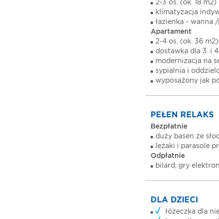
2-3 os. (ok. 18 m2)
klimatyzacja indyw
łazienka - wanna /
Apartament
2-4 os. (ok. 36 m2)
dostawka dla 3. i 4
modernizacja na 
sypialnia i oddzie
wyposażony jak po
PEŁEN RELAKS
Bezpłatnie
duży basen ze sło
leżaki i parasole p
Odpłatnie
bilard, gry elektr
DLA DZIECI
łóżeczka dla ni