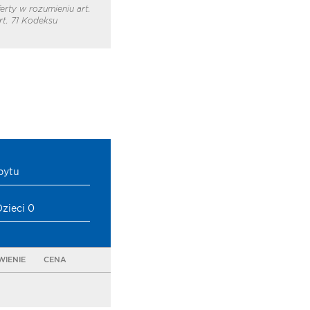
erty w rozumieniu art.
t. 71 Kodeksu
bytu
Dzieci 0
IENIE
CENA