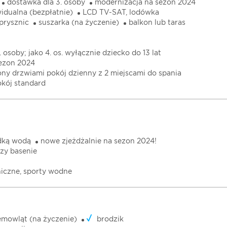
dostawka dla 3. osoby
modernizacja na sezon 2024
idualna (bezpłatnie)
LCD TV-SAT, lodówka
prysznic
suszarka (na życzenie)
balkon lub taras
. osoby; jako 4. os. wyłącznie dziecko do 13 lat
sezon 2024
lony drzwiami pokój dzienny z 2 miejscami do spania
kój standard
dką wodą
nowe zjeżdżalnie na sezon 2024!
rzy basenie
oniczne, sporty wodne
emowląt (na życzenie)
brodzik