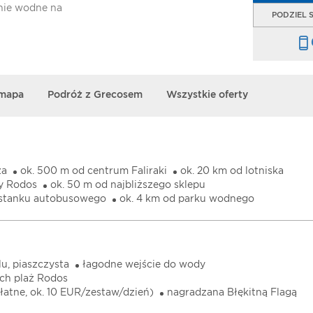
nie wodne na
PODZIEL S
 mapa
Podróż z Grecosem
Wszystkie oferty
za
ok. 500 m od centrum Faliraki
ok. 20 km od lotniska
cy Rodos
ok. 50 m od najbliższego sklepu
ystanku autobusowego
ok. 4 km od parku wodnego
u, piaszczysta
łagodne wejście do wody
ych plaż Rodos
(płatne, ok. 10 EUR/zestaw/dzień)
nagradzana Błękitną Flagą