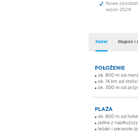
Nowe zjeżdżal
sezon 2024!
Hotel
Region i
POŁOŻENIE
ok. 800 m od mor
ok. 14 km od stoli
ok. 300 m od prz
PLAŻA
ok. 800 m od hotel
jedna z najdłuższ
leżaki i parasole 