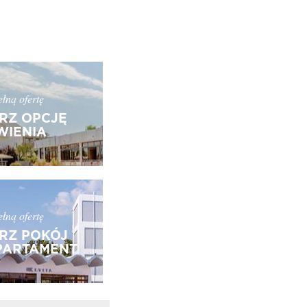
łną ofertę
RZ OPCJĘ
IENIA
łną ofertę
RZ POKÓJ
PARTAMENT