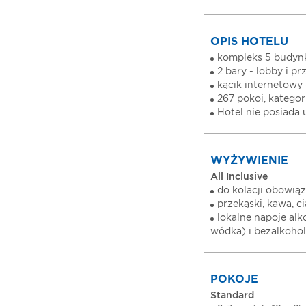
OPIS HOTELU
kompleks 5 budynk
2 bary - lobby i pr
kącik internetowy
267 pokoi, kategor
Hotel nie posiada
WYŻYWIENIE
All Inclusive
do kolacji obowiąz
przekąski, kawa, c
lokalne napoje alk
wódka) i bezalkoho
POKOJE
Standard