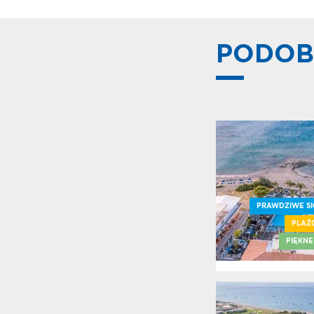
PODOB
PRAWDZIWE SI
PLAŻ
PIĘKNE