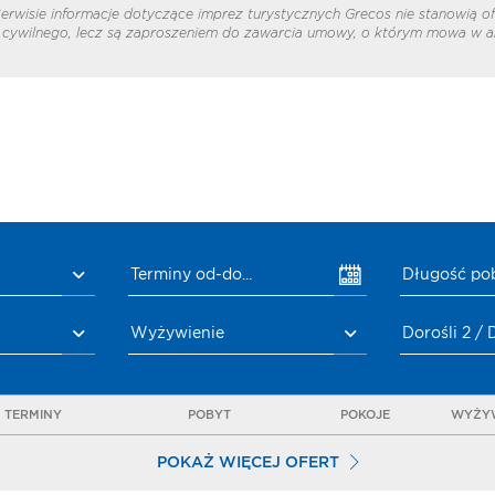
erwisie informacje dotyczące imprez turystycznych Grecos nie stanowią of
cywilnego, lecz są zaproszeniem do zawarcia umowy, o którym mowa w ar
Terminy od-do...
Długość po
Wyżywienie
Dorośli 2 / 
TERMINY
POBYT
POKOJE
WYŻYW
POKAŻ WIĘCEJ OFERT