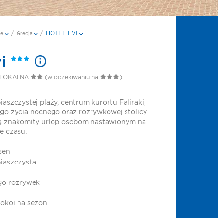
HOTEL EVI
je
/
Grecja
/
vi
 LOKALNA
(w oczekiwaniu na
)
iaszczystej plaży, centrum kurortu Faliraki,
go życia nocnego oraz rozrywkowej stolicy
ą znakomity urlop osobom nastawionym na
e czasu.
sen
iaszczysta
go rozrywek
okoi na sezon