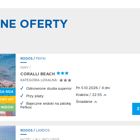
NE OFERTY
RODOS
/
PEFKI
INNY /
CORALLI BEACH
KATEGORIA LOKALNA:
Pn 5.10.2026 / 4 dni
Odnowione studia superior
GA-SIGA
Kraków / 22:55
Przy plaży
OWY HIT
Śniadanie
Bajeczne widoki na zatokę
Pefkos
 WIDOKI
Z
RODOS
/
LARDOS
HOTEL / ALL INCLUSIVE