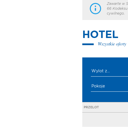
Zawarte w S
66 Kodeksu 
cywilnego.
HOTEL
Wszystkie oferty
Wylot z...
Pokoje
PRZELOT