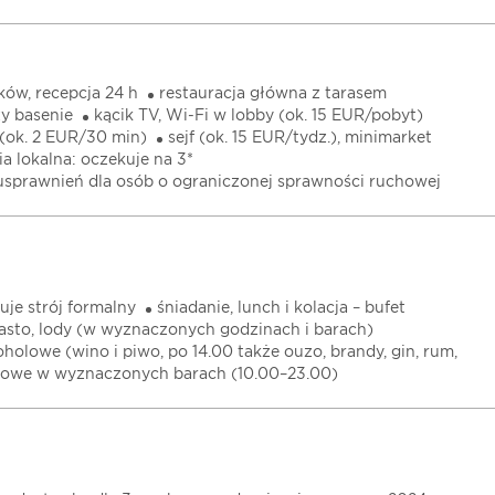
ów, recepcja 24 h
restauracja główna z tarasem
zy basenie
kącik TV, Wi-Fi w lobby (ok. 15 EUR/pobyt)
 (ok. 2 EUR/30 min)
sejf (ok. 15 EUR/tydz.), minimarket
ia lokalna: oczekuje na 3*
 usprawnień dla osób o ograniczonej sprawności ruchowej
uje strój formalny
śniadanie, lunch i kolacja – bufet
iasto, lody (w wyznaczonych godzinach i barach)
oholowe (wino i piwo, po 14.00 także ouzo, brandy, gin, rum,
lowe w wyznaczonych barach (10.00–23.00)