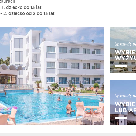
tauracji
 1. dziecko do 13 lat
- 2. dziecko od 2 do 13 lat
Sprawdź pe
WYBIE
WYŻYW
Sprawdź pe
WYBIE
LUB A