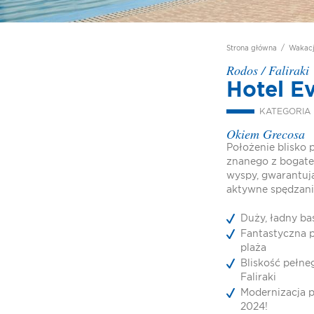
Strona główna
/
Wakac
Rodos
/
Faliraki
Hotel E
KATEGORIA
Okiem Grecosa
Położenie blisko p
znanego z bogate
wyspy, gwarantuj
aktywne spędzani
Duży, ładny ba
Fantastyczna p
plaża
Bliskość pełne
Faliraki
Modernizacja p
2024!