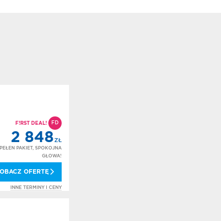
FD
F!RST DEAL!
2 848
ZŁ
PEŁEN PAKIET, SPOKOJNA
GŁOWA!
OBACZ OFERTĘ
INNE TERMINY I CENY