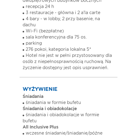
dwupiętrowych budynków bocznych
recepcja 24 h
3 restauracje - główna i 2 a'la carte
4 bary - w lobby, 2 przy basenie, na
dachu
Wi-Fi (bezpłatne)
sala konferencyjna dla 75 os.
parking
276 pokoi, kategoria lokalna 5*
Hotel nie jest w pełni przystosowany dla
osób z niepełnosprawnością ruchową. Na
życzenie dostępny jest opis usprawnień.
WYŻYWIENIE
Śniadania
śniadania w formie bufetu
Śniadania i obiadokolacje
śniadania i obiadokolacje w formie
bufetu
All Inclusive Plus
wczesne śniadanie/śniadanie/późne