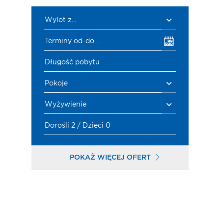
Wylot z...
Terminy od-do...
Długość pobytu
Pokoje
Wyżywienie
Dorośli 2 / Dzieci 0
POKAŻ WIĘCEJ OFERT