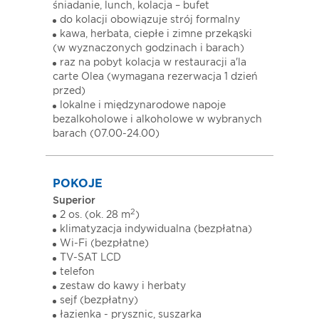
śniadanie, lunch, kolacja – bufet
do kolacji obowiązuje strój formalny
kawa, herbata, ciepłe i zimne przekąski
(w wyznaczonych godzinach i barach)
raz na pobyt kolacja w restauracji a'la
carte Olea (wymagana rezerwacja 1 dzień
przed)
lokalne i międzynarodowe napoje
bezalkoholowe i alkoholowe w wybranych
barach (07.00-24.00)
POKOJE
Superior
2
2 os. (ok. 28 m
)
klimatyzacja indywidualna (bezpłatna)
Wi-Fi (bezpłatne)
TV-SAT LCD
telefon
zestaw do kawy i herbaty
sejf (bezpłatny)
łazienka - prysznic, suszarka