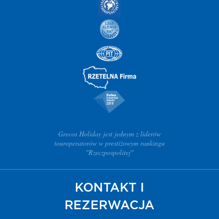
Grecos Holiday jest jednym z liderów
touroperatorów w prestiżowym rankingu
"Rzeczpospolitej"
KONTAKT I
REZERWACJA