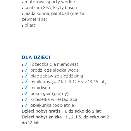
motorowe sporty wodne
centrum SPA, kryty basen
jazda konna, paintball (oferta
zewnętrzna)
bilard
DLA DZIECI
łóżeczka dla niemowląt
brodzik ze słodką wodą
plac zabaw ze zjeżdżalnią
minikluby (4–7 lat, 8-12 oraz 13–15 lat)
minidisco
pokój gier (płatny)
krzesełka w restauracji
opiekunka (odpłatnie)
Dzieci pobyt gratis - 1. dziecko do 2 lat
Dzieci pobyt zniżka - 1., 2. i 3. dziecko od 2
do 12 lat