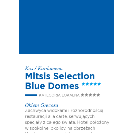
Kos
/
Kardamena
Mitsis Selection
Blue Domes
KATEGORIA LOKALNA
Okiem Grecosa
Zachwyca widokami i różnorodnością
restauracji a'la carte, serwujących
specjały z całego świata. Hotel położony
w spokojnej okolicy, na obrzeżach