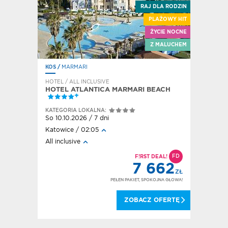
RAJ DLA RODZIN
PLAŻOWY HIT
ŻYCIE NOCNE
PLAŻOWY HIT
Z MALUCHEM
FITNESS
RODOS
/
AFANDU
HOTEL / ALL INCLUSIVE
ARMARI BEACH
LEVANTE BEACH RESORT
KATEGORIA LOKALNA:
Pt 9.10.2026 / 7 dni
Katowice / 08:50
All inclusive
D
RABAT DZIECKO
FD
F!RST DEAL!
7 662
7 662
ZŁ
ZŁ
PEŁEN PAKIET, SPOKOJNA GŁOWA!
N PAKIET, SPOKOJNA GŁOWA!
ZOBACZ OFERTĘ
ZOBACZ OFERTĘ