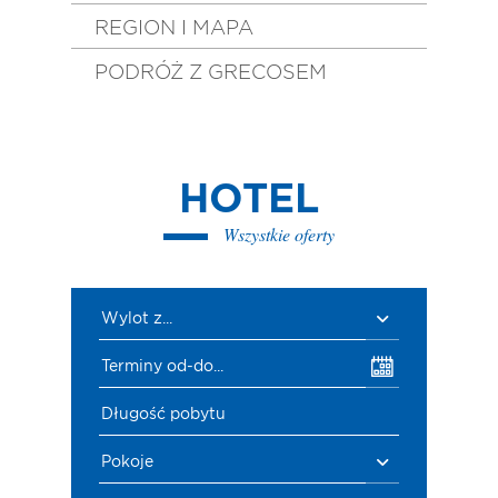
REGION I MAPA
PODRÓŻ Z GRECOSEM
HOTEL
Wszystkie oferty
Wylot z...
Terminy od-do...
Długość pobytu
Pokoje