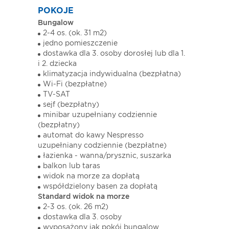
POKOJE
Bungalow
2-4 os. (ok. 31 m2)
jedno pomieszczenie
dostawka dla 3. osoby dorosłej lub dla 1.
i 2. dziecka
klimatyzacja indywidualna (bezpłatna)
Wi-Fi (bezpłatne)
TV-SAT
sejf (bezpłatny)
minibar uzupełniany codziennie
(bezpłatny)
automat do kawy Nespresso
uzupełniany codziennie (bezpłatne)
łazienka - wanna/prysznic, suszarka
balkon lub taras
widok na morze za dopłatą
współdzielony basen za dopłatą
Standard widok na morze
2-3 os. (ok. 26 m2)
dostawka dla 3. osoby
wyposażony jak pokój bungalow