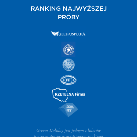
RANKING NAJWYŻSZEJ
PRÓBY
Grecos Holiday jest jednym z liderów
touroperatorów w prestiżowym rankingu