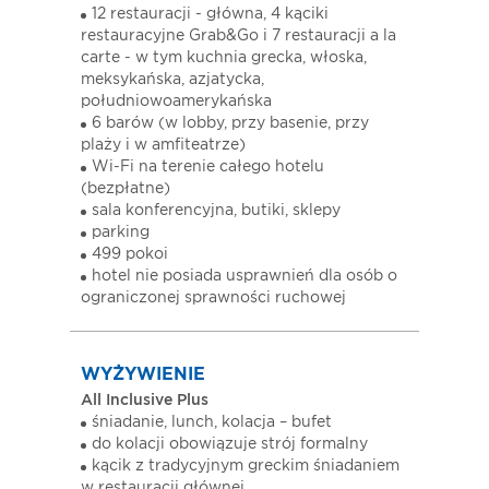
12 restauracji - główna, 4 kąciki
restauracyjne Grab&Go i 7 restauracji a la
carte - w tym kuchnia grecka, włoska,
meksykańska, azjatycka,
południowoamerykańska
6 barów (w lobby, przy basenie, przy
plaży i w amfiteatrze)
Wi-Fi na terenie całego hotelu
(bezpłatne)
sala konferencyjna, butiki, sklepy
parking
499 pokoi
hotel nie posiada usprawnień dla osób o
ograniczonej sprawności ruchowej
WYŻYWIENIE
All Inclusive Plus
śniadanie, lunch, kolacja – bufet
do kolacji obowiązuje strój formalny
kącik z tradycyjnym greckim śniadaniem
w restauracji głównej