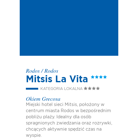
Rodos
/
Rodos
Mitsis La Vita
KATEGORIA LOKALNA
Okiem Grecosa
Miejski hotel sieci Mitsis, położony w
centrum miasta Rodos w bezpośrednim
pobliżu plaży. Idealny dla osób
spragnionych zwiedzania oraz rozrywki,
chcących aktywnie spędzić czas na
wyspie.