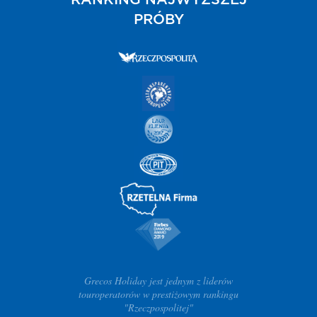
RANKING NAJWYŻSZEJ
PRÓBY
Grecos Holiday jest jednym z liderów
touroperatorów w prestiżowym rankingu
"Rzeczpospolitej"