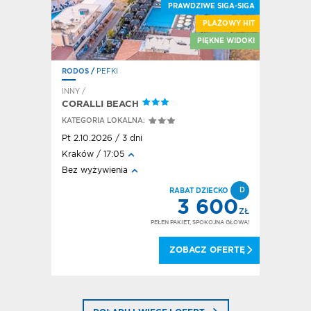
PRAWDZIWE SIGA-SIGA
PLAŻOWY HIT
E SIGA-SIGA
PIĘKNE WIDOKI
RODOS
/
PEFKI
RODOS
/
F
INNY /
HOTEL / A
CORALLI BEACH
HOTEL E
KATEGORIA LOKALNA:
KATEGORI
Pt 2.10.2026 / 3 dni
Pt 2.10.20
Kraków / 17:05
Kraków / 
Bez wyżywienia
All inclusi
FD
D
DEAL!
RABAT DZIECKO
580
3 600
ZŁ
ZŁ
OKOJNA GŁOWA!
PEŁEN PAKIET, SPOKOJNA GŁOWA!
 OFERTĘ
ZOBACZ OFERTĘ