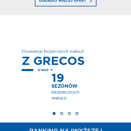
DOŁADUJ WIĘCEJ OFERT
Gwarancja bezpiecznych wakacji
Z GRECOS
O NAS
19
SEZONÓW
bezpiecznych
wakacji