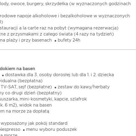
, lody, owoce, burgery, skrzydełka (w wyznaczonych godzinach
arodowe napoje alkoholowe i bezalkoholowe w wyznaczonych
0)
stauracji a la carte raz na pobyt (wymagana rezerwacja)
ne z przysmakami z całego świata (4 razy na tydzień)
na plaży i przy basenach
bufety 24h
idokiem na basen
dostawka dla 3. osoby dorosłej lub dla 1. i 2. dziecka
widualna (bezpłatna)
 TV-SAT, sejf (bezpłatne)
zestaw do kawy/herbaty
ny co drugi dzień (bezpłatny)
suszarka, mini-kosmetyki, kapcie, szlafrok
ok. 6 m2), widok na basen
em na morze za dopłatą
wyposażony jak pokój standard
Nespresso
menu wyboru poduszek
na morze