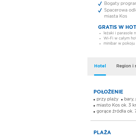
Bogaty progra
Spacerowa odl
miasta Kos
GRATIS W HO
leżaki i parasole 
Wi-Fi w całym ho
minibar w pokoju 
Hotel
Region i
POŁOŻENIE
przy plaży
bary,
miasto Kos ok. 3 
gorące źródła ok. 
PLAŻA