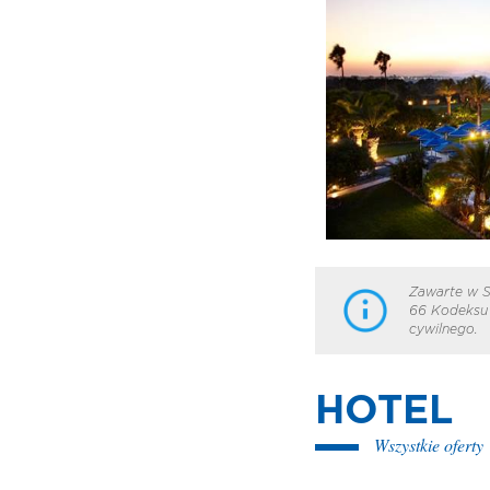
Zawarte w S
66 Kodeksu 
cywilnego.
HOTEL
Wszystkie oferty