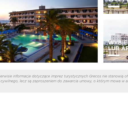
Sprawdź pe
WYBIE
LUB A
erwisie informacje dotyczące imprez turystycznych Grecos nie stanowią of
cywilnego, lecz są zaproszeniem do zawarcia umowy, o którym mowa w ar