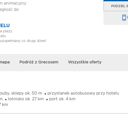
m animacyjny
PODZIEL S
egłość do
TELU
na plaży
telu
uzupełniany co drugi dzień
 mapa
Podróż z Grecosem
Wszystkie oferty
 puby, sklepy ok. 50 m
przystanek autobusowy przy hotelu
km
lotnisko ok. 27 km
port ok. 4 km
7 km