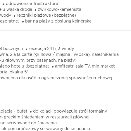
u
odnowiona infrastruktura
elu wąską drogą
żwirkowo-kamienista
 wody
ręczniki plażowe (bezpłatne)
bezpłatne)
bar na plaży z obsługą kelnerską
 8 bocznych
recepcja 24 h, 3 windy
wna, 2 a la carte (grillowa / mięsna i włoska), naleśnikarnia
u głównym, przy basenach, na plaży)
ałego hotelu (bezpłatne)
amfiteatr, sala TV, minimarket
oria lokalna 5*
rawnienia dla osób o ograniczonej sprawności ruchowej
kolacja - bufet
do kolacji obowiązuje strój formalny
ym greckim śniadaniem w restauracji głównej
ino serwowane do śniadania
 sok pomarańczowy serwowany do śniadania