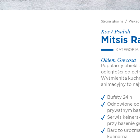
Strona główna
/
Wakac
Kos
/
Psalidi
Mitsis 
KATEGORIA
Okiem Grecosa
Popularny obiekt 
odległości od peł
Wyśmienita kuchn
animacyjny to naj
Bufety 24 h
Odnowione pok
prywatnym ba
Serwis kelnersk
przy basenie g
Bardzo urozma
kulinarna