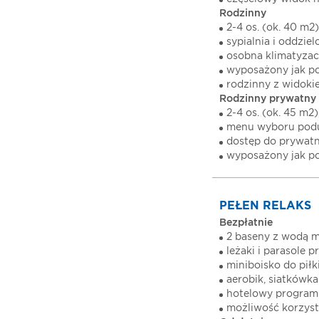
Rodzinny
2-4 os. (ok. 40 m2)
sypialnia i oddzie
osobna klimatyza
wyposażony jak po
rodzinny z widoki
Rodzinny prywatny
2-4 os. (ok. 45 m2)
menu wyboru podu
dostęp do prywat
wyposażony jak po
PEŁEN RELAKS
Bezpłatnie
2 baseny z wodą m
leżaki i parasole p
miniboisko do piłki
aerobik, siatkówka
hotelowy program
możliwość korzysta