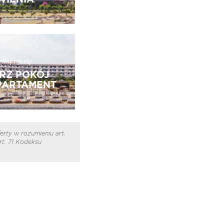
łną ofertę
RZ POKÓJ
PARTAMENT
erty w rozumieniu art.
t. 71 Kodeksu