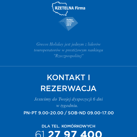
Grecos Holiday jest jednym z liderów
touroperatorów w prestiżowym rankingu
"Rzeczpospolitej"
KONTAKT I
REZERWACJA
Jesteśmy do Twojej dyspozycji 6 dni
w tygodniu.
PN-PT 9.00-20.00 / SOB-ND 09.00-17.00
DLA TEL. KOMÓRKOWYCH
61
27 97 400