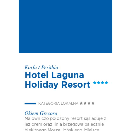
Korfu
/
Perithia
Hotel Laguna
Holiday Resort
KATEGORIA LOKALNA
Okiem Grecosa
Malowniczo położony resort sąsiaduje z
jeziorem oraz linią brzegową bajecznie
błękitnego Morza Jońskiego. Miejsce,