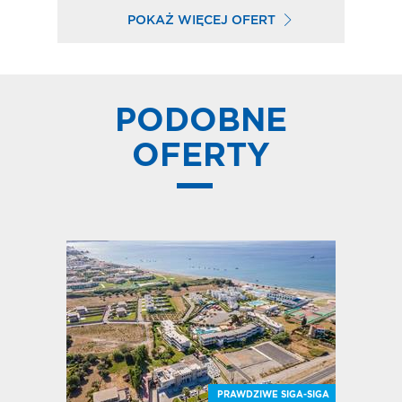
POKAŻ WIĘCEJ OFERT
PODOBNE
OFERTY
E SIGA-SIGA
LAŻOWY HIT
ĘKNE WIDOKI
PRAWDZIWE SIGA-SIGA