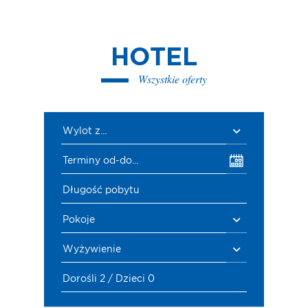
HOTEL
Wszystkie oferty
Wylot z...
Terminy od-do...
Długość pobytu
Pokoje
Wyżywienie
Dorośli 2 / Dzieci 0