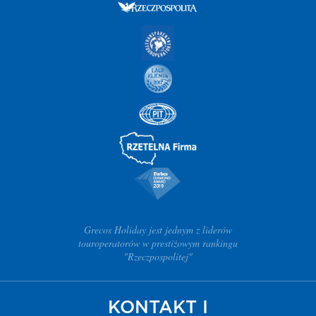
Grecos Holiday jest jednym z liderów
touroperatorów w prestiżowym rankingu
"Rzeczpospolitej"
KONTAKT I