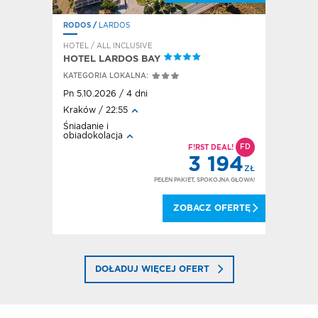
RODOS
/
LARDOS
HOTEL / ALL INCLUSIVE
HOTEL LARDOS BAY
KATEGORIA LOKALNA:
Pn 5.10.2026 / 4 dni
Kraków / 22:55
Śniadanie i
obiadokolacja
FD
F!RST DEAL!
614
3 194
ZŁ
ZŁ
OKOJNA GŁOWA!
PEŁEN PAKIET, SPOKOJNA GŁOWA!
 OFERTĘ
ZOBACZ OFERTĘ
DOŁADUJ WIĘCEJ OFERT