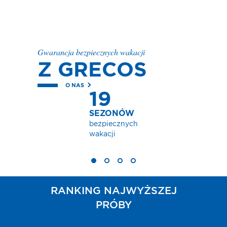
Gwarancja bezpiecznych wakacji
Z GRECOS
O NAS
19
EZONÓW
zpiecznych
kacji
RANKING NAJWYŻSZEJ
PRÓBY