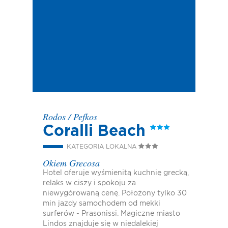
Rodos
/
Pefkos
Coralli Beach
KATEGORIA LOKALNA
Okiem Grecosa
Hotel oferuje wyśmienitą kuchnię grecką,
relaks w ciszy i spokoju za
niewygórowaną cenę. Położony tylko 30
min jazdy samochodem od mekki
surferów - Prasonissi. Magiczne miasto
Lindos znajduje się w niedalekiej