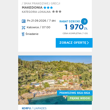
/ SMAK PRAWDZIWEJ GRECJI
MAKEDONIA
KATEGORIA LOKALNA:
Pn 21.09.2026 / 7 dni
RABAT DZIECKO
D
1 970
Katowice / 07:00
ZŁ
CENA KOMPLETNA
/ 1 OS
Śniadanie
ZOBACZ OFERTĘ
PRAWDZIWE SIGA-SIGA
PIĘKNE WIDOKI
KORFU
/ LIAPADES