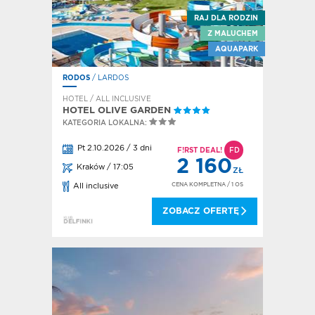
RAJ DLA RODZIN
Z MALUCHEM
AQUAPARK
RODOS
/ LARDOS
HOTEL / ALL INCLUSIVE
HOTEL OLIVE GARDEN
KATEGORIA LOKALNA:
Pt 2.10.2026 / 3 dni
F!RST DEAL!
FD
2 160
Kraków / 17:05
ZŁ
CENA KOMPLETNA
/ 1 OS
All inclusive
ZOBACZ OFERTĘ