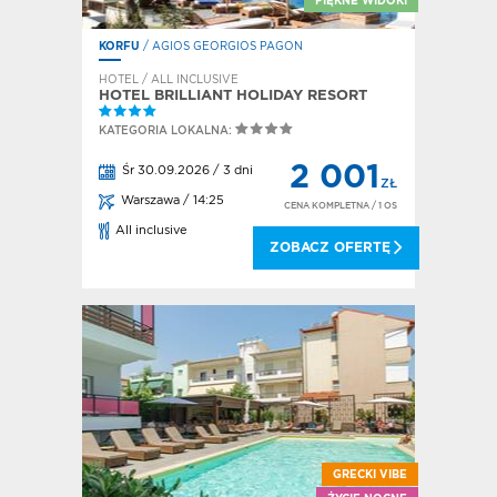
PIĘKNE WIDOKI
KORFU
/ AGIOS GEORGIOS PAGON
HOTEL / ALL INCLUSIVE
HOTEL BRILLIANT HOLIDAY RESORT
KATEGORIA LOKALNA:
2 001
Śr 30.09.2026 / 3 dni
ZŁ
Warszawa / 14:25
CENA KOMPLETNA
/ 1 OS
All inclusive
ZOBACZ OFERTĘ
GRECKI VIBE