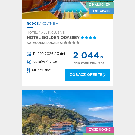
Z MALUCHEM
AQUAPARK
RODOS
/ KOLYMBIA
HOTEL / ALL INCLUSIVE
HOTEL GOLDEN ODYSSEY
KATEGORIA LOKALNA:
2 044
Pt 2.10.2026 / 3 dni
ZŁ
Kraków / 17:05
CENA KOMPLETNA
/ 1 OS
All inclusive
ZOBACZ OFERTĘ
ŻYCIE NOCNE