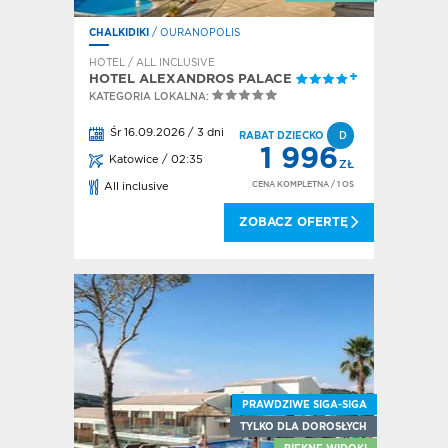
CHALKIDIKI
/ OURANOPOLIS
HOTEL / ALL INCLUSIVE
HOTEL ALEXANDROS PALACE
KATEGORIA LOKALNA:
Śr 16.09.2026 / 3 dni
RABAT DZIECKO
D
1 996
Katowice / 02:35
ZŁ
CENA KOMPLETNA
/ 1 OS
All inclusive
ZOBACZ OFERTĘ
PRAWDZIWE SIGA-SIGA
TYLKO DLA DOROSŁYCH