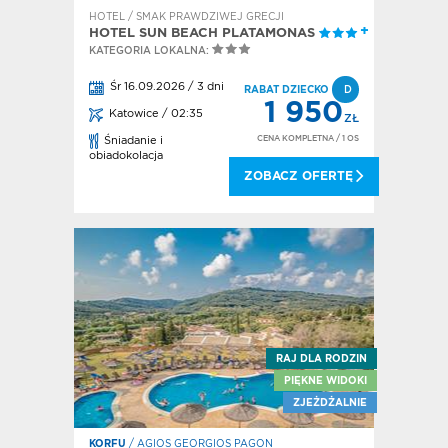
HOTEL / SMAK PRAWDZIWEJ GRECJI
HOTEL SUN BEACH PLATAMONAS
KATEGORIA LOKALNA:
Śr 16.09.2026 / 3 dni
RABAT DZIECKO
D
1 950
Katowice / 02:35
ZŁ
CENA KOMPLETNA
/ 1 OS
Śniadanie i
obiadokolacja
ZOBACZ OFERTĘ
RAJ DLA RODZIN
PIĘKNE WIDOKI
ZJEŻDŻALNIE
KORFU
/ AGIOS GEORGIOS PAGON