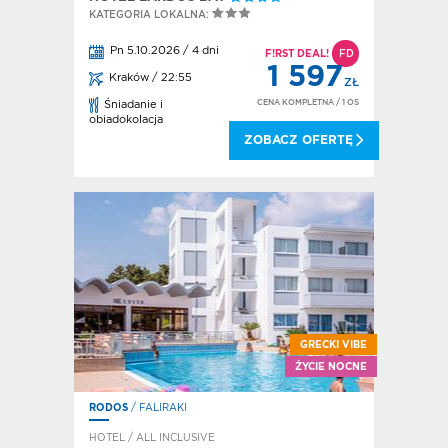
KATEGORIA LOKALNA:
Pn 5.10.2026 / 4 dni
F!RST DEAL!
FD
1 597
Kraków / 22:55
ZŁ
CENA KOMPLETNA
/ 1 OS
Śniadanie i
obiadokolacja
ZOBACZ OFERTĘ
GRECKI VIBE
ŻYCIE NOCNE
RODOS
/ FALIRAKI
HOTEL / ALL INCLUSIVE