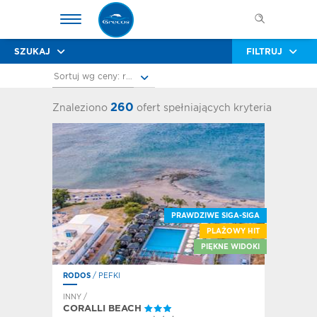
SZUKAJ
FILTRUJ
Sortuj wg ceny: rosnąco
260
Znaleziono
ofert spełniających kryteria
PRAWDZIWE SIGA-SIGA
PLAŻOWY HIT
PIĘKNE WIDOKI
RODOS
/ PEFKI
INNY /
CORALLI BEACH