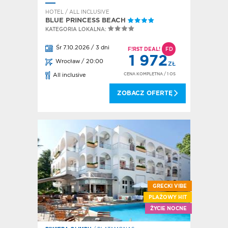
HOTEL / ALL INCLUSIVE
BLUE PRINCESS BEACH
KATEGORIA LOKALNA:
Śr 7.10.2026 / 3 dni
F!RST DEAL!
FD
1 972
Wrocław / 20:00
ZŁ
CENA KOMPLETNA
/ 1 OS
All inclusive
ZOBACZ OFERTĘ
GRECKI VIBE
PLAŻOWY HIT
ŻYCIE NOCNE