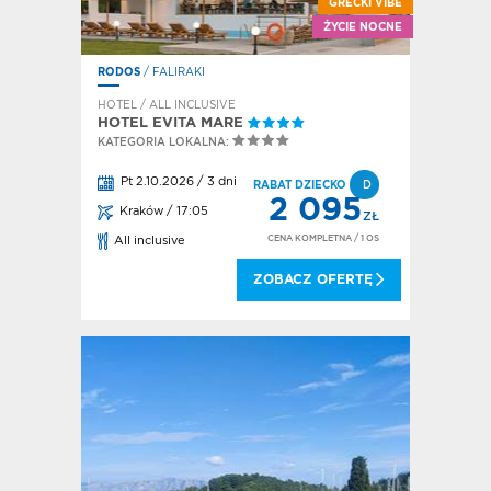
GRECKI VIBE
ŻYCIE NOCNE
RODOS
/ FALIRAKI
HOTEL / ALL INCLUSIVE
HOTEL EVITA MARE
KATEGORIA LOKALNA:
Pt 2.10.2026 / 3 dni
RABAT DZIECKO
D
2 095
Kraków / 17:05
ZŁ
CENA KOMPLETNA
/ 1 OS
All inclusive
ZOBACZ OFERTĘ