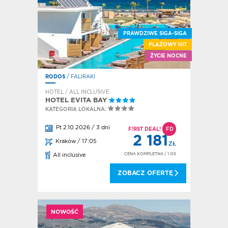
PRAWDZIWE SIGA-SIGA
PLAŻOWY HIT
ŻYCIE NOCNE
RODOS
/ FALIRAKI
HOTEL / ALL INCLUSIVE
HOTEL EVITA BAY
KATEGORIA LOKALNA:
Pt 2.10.2026 / 3 dni
F!RST DEAL!
FD
2 181
Kraków / 17:05
ZŁ
CENA KOMPLETNA
/ 1 OS
All inclusive
ZOBACZ OFERTĘ
NOWOŚĆ