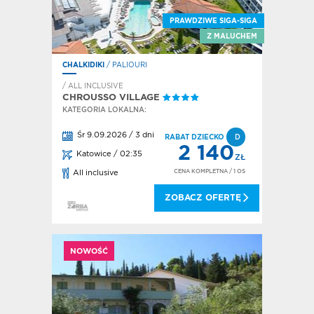
PRAWDZIWE SIGA-SIGA
Z MALUCHEM
CHALKIDIKI
/ PALIOURI
/ ALL INCLUSIVE
CHROUSSO VILLAGE
KATEGORIA LOKALNA:
Śr 9.09.2026 / 3 dni
RABAT DZIECKO
D
2 140
Katowice / 02:35
ZŁ
CENA KOMPLETNA
/ 1 OS
All inclusive
ZOBACZ OFERTĘ
NOWOŚĆ