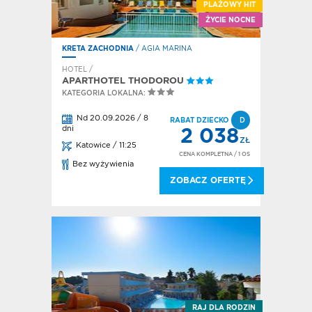
PLAŻOWY HIT
ŻYCIE NOCNE
KRETA ZACHODNIA
/ AGIA MARINA
HOTEL /
APARTHOTEL THODOROU
KATEGORIA LOKALNA:
Nd 20.09.2026 / 8
RABAT DZIECKO
D
dni
2 038
ZŁ
Katowice / 11:25
CENA KOMPLETNA
/ 1 OS
Bez wyżywienia
ZOBACZ OFERTĘ
RAJ DLA RODZIN