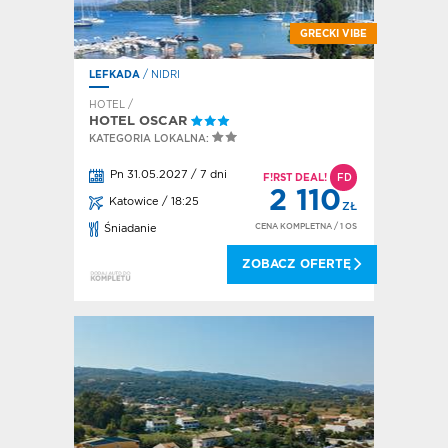
GRECKI VIBE
LEFKADA
/ NIDRI
HOTEL /
HOTEL OSCAR
KATEGORIA LOKALNA:
Pn 31.05.2027 / 7 dni
F!RST DEAL!
FD
2 110
Katowice / 18:25
ZŁ
CENA KOMPLETNA
/ 1 OS
Śniadanie
ZOBACZ OFERTĘ