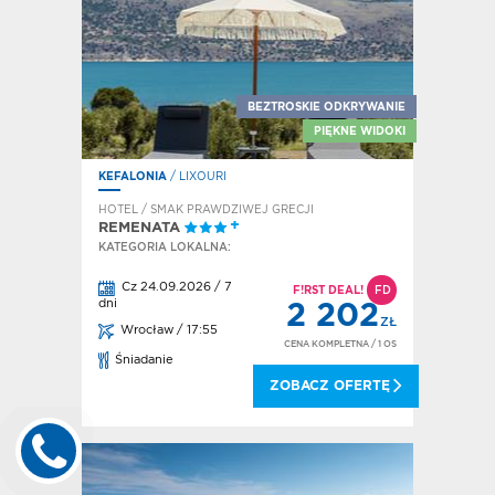
BEZTROSKIE ODKRYWANIE
PIĘKNE WIDOKI
KEFALONIA
/ LIXOURI
HOTEL / SMAK PRAWDZIWEJ GRECJI
REMENATA
KATEGORIA LOKALNA:
Cz 24.09.2026 / 7
F!RST DEAL!
FD
dni
2 202
ZŁ
Wrocław / 17:55
CENA KOMPLETNA
/ 1 OS
Śniadanie
ZOBACZ OFERTĘ