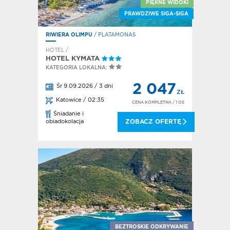
PIĘKNE WIDOKI
PRAWDZIWE SIGA-SIGA
RIWIERA OLIMPU
/ PLATAMONAS
HOTEL /
HOTEL KYMATA
KATEGORIA LOKALNA:
2 047
Śr 9.09.2026 / 3 dni
ZŁ
Katowice / 02:35
CENA KOMPLETNA
/ 1 OS
Śniadanie i
obiadokolacja
ZOBACZ OFERTĘ
BEZTROSKIE ODKRYWANIE