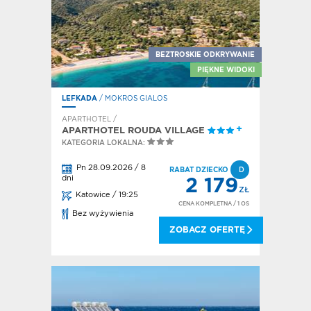
BEZTROSKIE ODKRYWANIE
PIĘKNE WIDOKI
LEFKADA
/ MOKROS GIALOS
APARTHOTEL /
APARTHOTEL ROUDA VILLAGE
KATEGORIA LOKALNA:
Pn 28.09.2026 / 8
RABAT DZIECKO
D
dni
2 179
ZŁ
Katowice / 19:25
CENA KOMPLETNA
/ 1 OS
Bez wyżywienia
ZOBACZ OFERTĘ