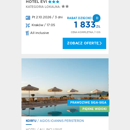
HOTEL EVI
KATEGORIA LOKALNA:
Pt 2.10.2026 / 3 dni
RABAT DZIECKO
D
1 833
Kraków / 17:05
ZŁ
CENA KOMPLETNA
/ 1 OS
All inclusive
ZOBACZ OFERTĘ
PRAWDZIWE SIGA-SIGA
PIĘKNE WIDOKI
KORFU
/ AGIOS IOANNIS PERISTERON
HOTEL / ALL INCLUSIVE