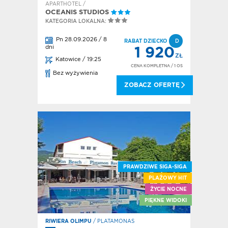
APARTHOTEL /
OCEANIS STUDIOS
KATEGORIA LOKALNA:
Pn 28.09.2026 / 8
RABAT DZIECKO
D
dni
1 920
ZŁ
Katowice / 19:25
CENA KOMPLETNA
/ 1 OS
Bez wyżywienia
ZOBACZ OFERTĘ
PRAWDZIWE SIGA-SIGA
PLAŻOWY HIT
ŻYCIE NOCNE
PIĘKNE WIDOKI
RIWIERA OLIMPU
/ PLATAMONAS