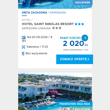
AQUAPARK
KRETA ZACHODNIA
/ KAMISSIANA
HOTEL /
HOTEL SAINT NIKOLAS RESORT
KATEGORIA LOKALNA:
Nd 20.09.2026 / 8
RABAT DZIECKO
D
dni
2 020
ZŁ
Katowice / 11:25
CENA KOMPLETNA
/ 1 OS
Bez wyżywienia
ZOBACZ OFERTĘ
PRAWDZIWE SIGA-SIGA
Z MALUCHEM