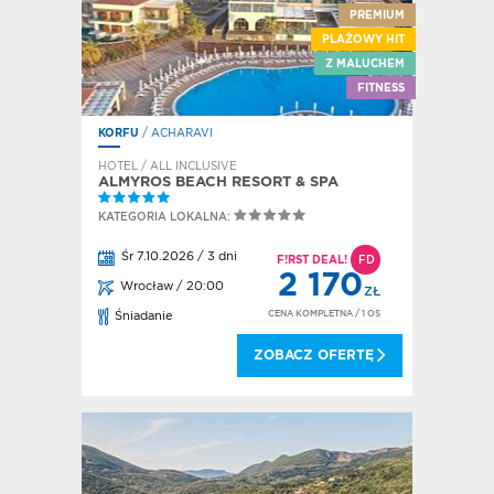
PREMIUM
PLAŻOWY HIT
Z MALUCHEM
FITNESS
KORFU
/ ACHARAVI
HOTEL / ALL INCLUSIVE
ALMYROS BEACH RESORT & SPA
KATEGORIA LOKALNA:
Śr 7.10.2026 / 3 dni
F!RST DEAL!
FD
2 170
Wrocław / 20:00
ZŁ
CENA KOMPLETNA
/ 1 OS
Śniadanie
ZOBACZ OFERTĘ