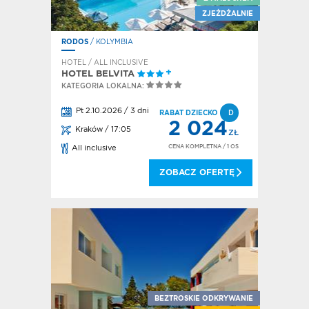
ZJEŻDŻALNIE
RODOS
/ KOLYMBIA
HOTEL / ALL INCLUSIVE
HOTEL BELVITA
KATEGORIA LOKALNA:
Pt 2.10.2026 / 3 dni
RABAT DZIECKO
D
2 024
Kraków / 17:05
ZŁ
CENA KOMPLETNA
/ 1 OS
All inclusive
ZOBACZ OFERTĘ
BEZTROSKIE ODKRYWANIE