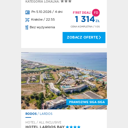
KATEGORIA LOKALNA:
Pn 5.10.2026 / 4 dni
F!RST DEAL!
FD
1 314
Kraków / 22:55
ZŁ
CENA KOMPLETNA
/ 1 OS
Bez wyżywienia
ZOBACZ OFERTĘ
PRAWDZIWE SIGA-SIGA
RODOS
/ LARDOS
HOTEL / ALL INCLUSIVE
HOTEL LARDOS BAY