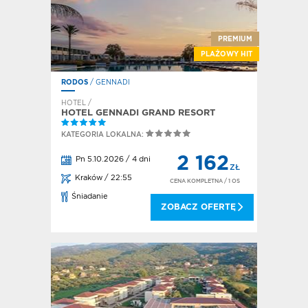
PREMIUM
PLAŻOWY HIT
RODOS
/ GENNADI
HOTEL /
HOTEL GENNADI GRAND RESORT
KATEGORIA LOKALNA:
2 162
Pn 5.10.2026 / 4 dni
ZŁ
Kraków / 22:55
CENA KOMPLETNA
/ 1 OS
Śniadanie
ZOBACZ OFERTĘ