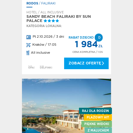
RODOS
/ FALIRAKI
HOTEL / ALL INCLUSIVE
SANDY BEACH FALIRAKI BY SUN
PALACE
KATEGORIA LOKALNA:
Pt 2.10.2026 / 3 dni
RABAT DZIECKO
D
1 984
Kraków / 17:05
ZŁ
CENA KOMPLETNA
/ 1 OS
All inclusive
ZOBACZ OFERTĘ
RAJ DLA RODZIN
PLAŻOWY HIT
PIĘKNE WIDOKI
Z MALUCHEM