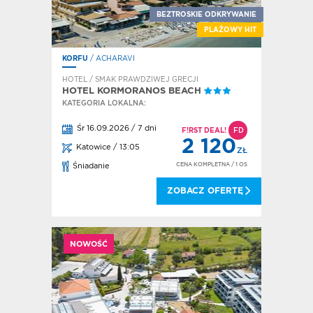
BEZTROSKIE ODKRYWANIE
PLAŻOWY HIT
KORFU
/ ACHARAVI
HOTEL / SMAK PRAWDZIWEJ GRECJI
HOTEL KORMORANOS BEACH
KATEGORIA LOKALNA:
Śr 16.09.2026 / 7 dni
F!RST DEAL!
FD
2 120
Katowice / 13:05
ZŁ
CENA KOMPLETNA
/ 1 OS
Śniadanie
ZOBACZ OFERTĘ
NOWOŚĆ