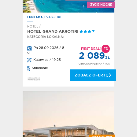
ŻYCIE NOCNE
LEFKADA
/ VASSILIKI
HOTEL /
HOTEL GRAND AKROTIRI
KATEGORIA LOKALNA:
Pn 28.09.2026 / 8
F!RST DEAL!
FD
dni
2 089
ZŁ
Katowice / 19:25
CENA KOMPLETNA
/ 1 OS
Śniadanie
ZOBACZ OFERTĘ