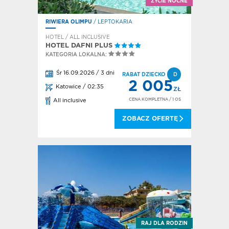
ŻYCIE NOCNE
RIWIERA OLIMPU
/ LEPTOKARIA
HOTEL / ALL INCLUSIVE
HOTEL DAFNI PLUS
KATEGORIA LOKALNA:
Śr 16.09.2026 / 3 dni
RABAT DZIECKO
D
2 005
Katowice / 02:35
ZŁ
CENA KOMPLETNA
/ 1 OS
All inclusive
ZOBACZ OFERTĘ
RAJ DLA RODZIN