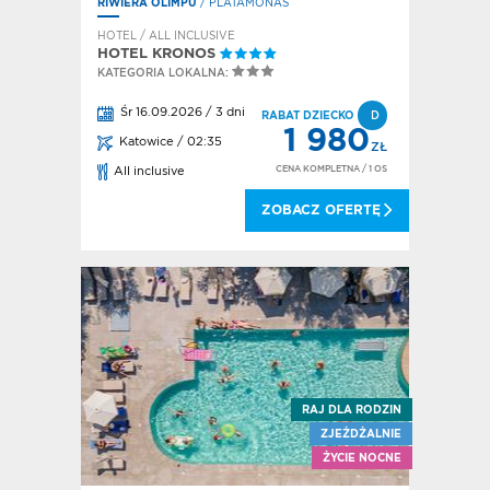
RIWIERA OLIMPU
/ PLATAMONAS
HOTEL / ALL INCLUSIVE
HOTEL KRONOS
KATEGORIA LOKALNA:
Śr 16.09.2026 / 3 dni
RABAT DZIECKO
D
1 980
Katowice / 02:35
ZŁ
CENA KOMPLETNA
/ 1 OS
All inclusive
ZOBACZ OFERTĘ
RAJ DLA RODZIN
ZJEŻDŻALNIE
ŻYCIE NOCNE