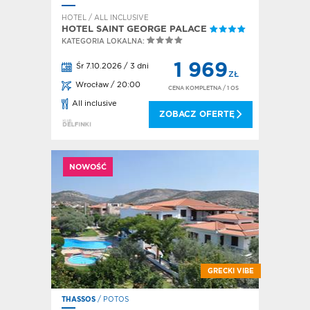
HOTEL / ALL INCLUSIVE
HOTEL SAINT GEORGE PALACE
KATEGORIA LOKALNA:
1 969
Śr 7.10.2026 / 3 dni
ZŁ
Wrocław / 20:00
CENA KOMPLETNA
/ 1 OS
All inclusive
ZOBACZ OFERTĘ
NOWOŚĆ
GRECKI VIBE
THASSOS
/ POTOS