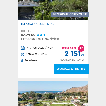
BEZTROSKIE ODKRYWANIE
LEFKADA
/ AGIOS NIKITAS
HOTEL /
KALYPSO
KATEGORIA LOKALNA:
Pn 31.05.2027 / 7 dni
F!RST DEAL!
FD
2 151
Katowice / 18:25
ZŁ
CENA KOMPLETNA
/ 1 OS
Śniadanie
ZOBACZ OFERTĘ