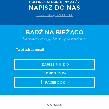
FORMULARZ DOSTĘPNY 24 / 7
NAPISZ DO NAS
SPRZEDAZ@GRECOS.PL
BĄDŹ NA BIEŻĄCO
Super oferty czekają! Zapisz się do newslettera
ZAPISZ MNIE
LUB UŻYJ KONTA
FACEBOOK
O GRECOS