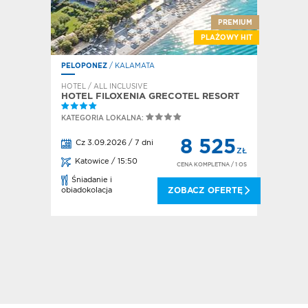
PREMIUM
PLAŻOWY HIT
PELOPONEZ
/ KALAMATA
HOTEL / ALL INCLUSIVE
HOTEL FILOXENIA GRECOTEL RESORT
KATEGORIA LOKALNA:
8 525
Cz 3.09.2026 / 7 dni
ZŁ
Katowice / 15:50
CENA KOMPLETNA
/ 1 OS
Śniadanie i
obiadokolacja
ZOBACZ OFERTĘ