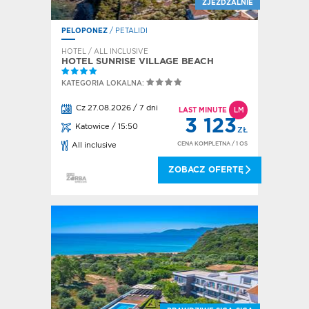
ZJEŻDŻALNIE
PELOPONEZ
/ PETALIDI
HOTEL / ALL INCLUSIVE
HOTEL SUNRISE VILLAGE BEACH
KATEGORIA LOKALNA:
Cz 27.08.2026 / 7 dni
LAST MINUTE
LM
3 123
Katowice / 15:50
ZŁ
CENA KOMPLETNA
/ 1 OS
All inclusive
ZOBACZ OFERTĘ