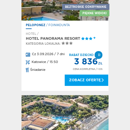
BEZTROSKIE ODKRYWANIE
PIĘKNE WIDOKI
PELOPONEZ
/ FOINIKOUNTA
HOTEL /
HOTEL PANORAMA RESORT
KATEGORIA LOKALNA:
Cz 3.09.2026 / 7 dni
RABAT DZIECKO
D
3 836
Katowice / 15:50
ZŁ
CENA KOMPLETNA
/ 1 OS
Śniadanie
ZOBACZ OFERTĘ