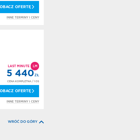
OBACZ OFERTĘ
INNE TERMINY I CENY
LAST MINUTE
LM
5 440
ZŁ
CENA KOMPLETNA
/ 1 OS
OBACZ OFERTĘ
INNE TERMINY I CENY
WRÓĆ DO GÓRY