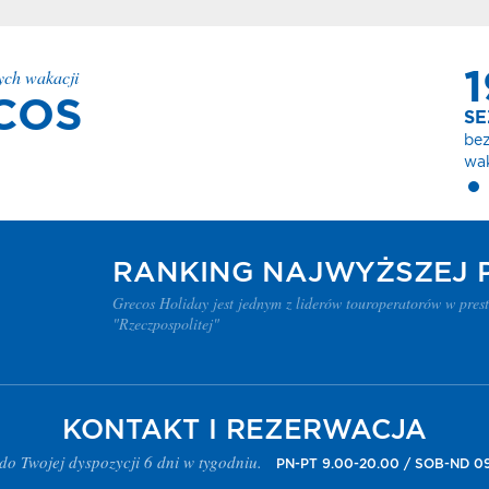
dnia
ych wakacji
19
nia
kt
COS
SEZONÓW
bezpiecznych
wakacji
dnia
RANKING NAJWYŻSZEJ 
dnia
Grecos Holiday jest jednym z liderów touroperatorów w pres
a
"Rzeczpospolitej"
owe
os
KONTAKT I REZERWACJA
do Twojej dyspozycji 6 dni w tygodniu.
onez
PN-PT 9.00-20.00 / SOB-ND 09
ka