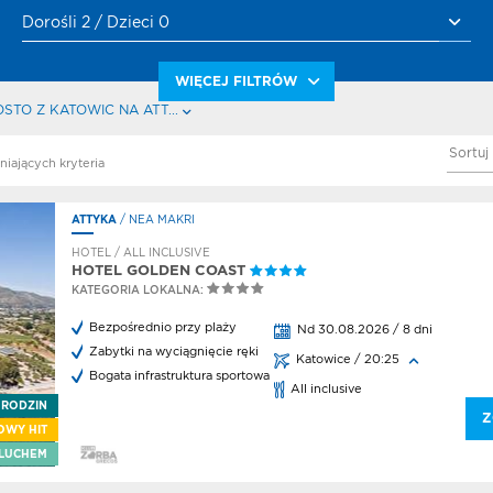
Dorośli 2 / Dzieci 0
WIĘCEJ FILTRÓW
STO Z KATOWIC NA ATT...
Sortuj
iday
niających kryteria
ki
rs
ATTYKA
/ NEA MAKRI
dkrywcow
HOTEL / ALL INCLUSIVE
rs
HOTEL GOLDEN COAST
a
KATEGORIA LOKALNA:
 Kiezun
rs
Bezpośrednio przy plaży
Nd 30.08.2026 / 8 dni
a
Zabytki na wyciągnięcie ręki
Katowice / 20:25
a
Bogata infrastruktura sportowa
ska
All inclusive
 RODZIN
rs
Z
aj z
OWY HIT
sem
LUCHEM