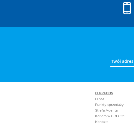
prywat
Prewe
Przewo
Przygo
Punkty
sprze
Regul
strony
Rekrut
Rezer
kroki
Riwier
Olimp
Rodos
O GRECOS
Rozkla
O nas
Punkty sprzedaży
Santor
Strefa Agenta
Skiath
Kariera w GRECOS
Skope
Kontakt
Thass