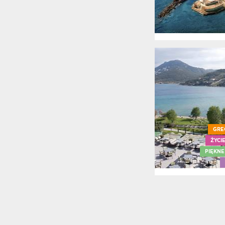
Badz 
biezac
Chalkid
Cypr
Cypr R
Larnak
Cypr R
Pafos
Evia
First D
Formul
oferto
GRE
Grecja
ŻYCI
mojem
PIĘKNE
Gwara
bezpi
Gwara
Wakacj
Ios
Itaka