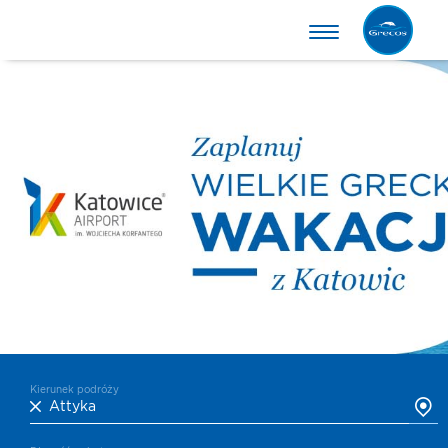
Kierunek podróży
Attyka