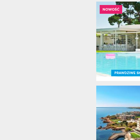
Media
Promo
NOWOŚĆ
Zaczni
Grecji
Adres
Airpor
Linie L
ankiet
satysfa
2022
Ankiet
PRAWDZIWE SI
satysfa
2023
Ankiet
satysfa
2024
Ankiet
satysfa
2026
Aplika
Attyka