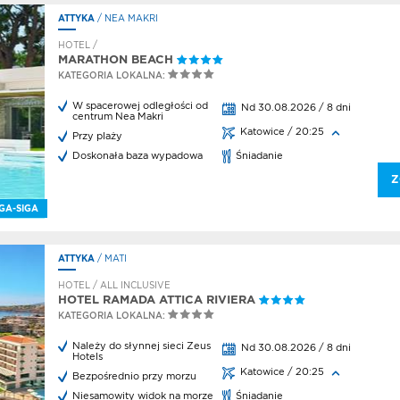
ATTYKA
/ NEA MAKRI
cje
j lato w
HOTEL /
MARATHON BEACH
KATEGORIA LOKALNA:
y
t
W spacerowej odległości od
Nd 30.08.2026 / 8 dni
centrum Nea Makri
otnicze
Katowice / 20:25
Przy plaży
a
Doskonała baza wypadowa
Śniadanie
kcji
Z
a
GA-SIGA
kcji
a
ATTYKA
/ MATI
kcji
HOTEL / ALL INCLUSIVE
HOTEL RAMADA ATTICA RIVIERA
a
KATEGORIA LOKALNA:
kcji
Należy do słynnej sieci Zeus
Nd 30.08.2026 / 8 dni
Hotels
cje
Katowice / 20:25
Bezpośrednio przy morzu
Niesamowity widok na morze
Śniadanie