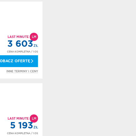
LAST MINUTE
LM
3 603
ZŁ
CENA KOMPLETNA
/ 1 OS
OBACZ OFERTĘ
INNE TERMINY I CENY
LAST MINUTE
LM
5 193
ZŁ
CENA KOMPLETNA
/ 1 OS