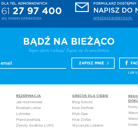
DLA TEL. KOMÓRKOWYCH
FORMULARZ DOSTĘPNY 2
nosci
61
27 97 400
NAPISZ DO 
za
SPRZEDAZ@GRECOS.PL
WG STAWKI OPERATORA
dniki
tuj się
BĄDŹ NA BIEŻĄCO
dazy
amin
Super oferty czekają! Zapisz się do newslettera
acja
ZAPISZ MNIE
FA
wacja
LUB U
a
u
REZERWACJA
GRECOS DLA CIEBIE
REGU
DOK
d lotow
Jak rezerwować
Blog Grecos
Polit
Rozkład Lotów
Klub Delfinki
ini
Warun
Lotniska
Klub Opa
os
Ważn
Przed podróżą
Klub Zorba
Gwara
los
Zwroty środków z UFG
Wycieczki Lokalne
os