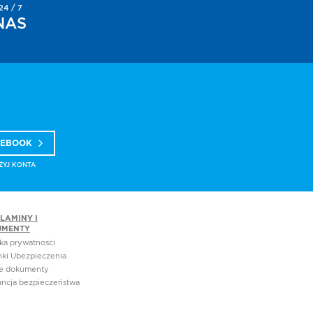
4 / 7
NAS
CEBOOK
ŻYJ KONTA
LAMINY I
UMENTY
yka prywatnosci
ki Ubezpieczenia
e dokumenty
ncja bezpieczeństwa