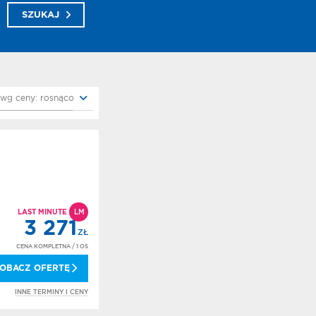
SZUKAJ
 wg ceny: rosnąco
LAST MINUTE
LM
3 271
ZŁ
CENA KOMPLETNA
/ 1 OS
OBACZ OFERTĘ
INNE TERMINY I CENY