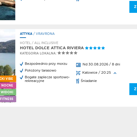
na
o
Z
iki
egion
ATTYKA
/ VRAVRONA
a
egion
HOTEL / ALL INCLUSIVE
HOTEL DOLCE ATTICA RIVIERA
KATEGORIA LOKALNA:
eal LP
Bezpośrednio przy morzu
Nd 30.08.2026 / 8 dni
arz
Położony tarasowo
Katowice / 20:25
wy
Bogate zaplecze sportowo-
CKI VIBE
rekreacyjne
Śniadanie
 po
E NOCNE
u
Z
 WIDOKI
ncja
FITNESS
eczenstwa
ncja
i