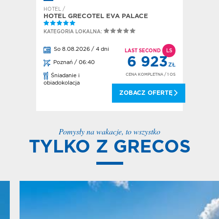
HOTEL /
HOTEL GRECOTEL EVA PALACE
KATEGORIA LOKALNA:
So 8.08.2026 / 4 dni
LAST SECOND
LS
6 923
Poznań / 06:40
ZŁ
CENA KOMPLETNA
/ 1 OS
Śniadanie i
obiadokolacja
ZOBACZ OFERTĘ
Pomysły na wakacje, to wszystko
TYLKO Z GRECOS
ALL INCLUSIVE
Na urlopie chcesz zapomnieć o kosztach, nie nosić ze sobą gotówki i
cieszyć się bogactwem usług hotelowych? Wybierz wakacje All