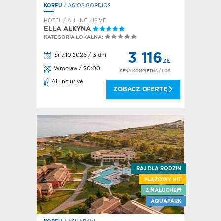
KORFU
/ AGIOS GORDIOS
HOTEL / ALL INCLUSIVE
ELLA ALKYNA
KATEGORIA LOKALNA:
3 116
Śr 7.10.2026 / 3 dni
ZŁ
Wrocław / 20:00
CENA KOMPLETNA
/ 1 OS
All inclusive
ZOBACZ OFERTĘ
RAJ DLA RODZIN
PLAŻOWY HIT
Z MALUCHEM
AQUAPARK