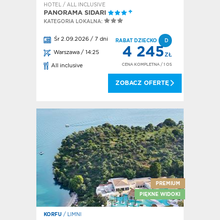
HOTEL / ALL INCLUSIVE
PANORAMA SIDARI
KATEGORIA LOKALNA:
Śr 2.09.2026 / 7 dni
RABAT DZIECKO
D
4 245
Warszawa / 14:25
ZŁ
CENA KOMPLETNA
/ 1 OS
All inclusive
ZOBACZ OFERTĘ
PREMIUM
PIĘKNE WIDOKI
KORFU
/ LIMNI