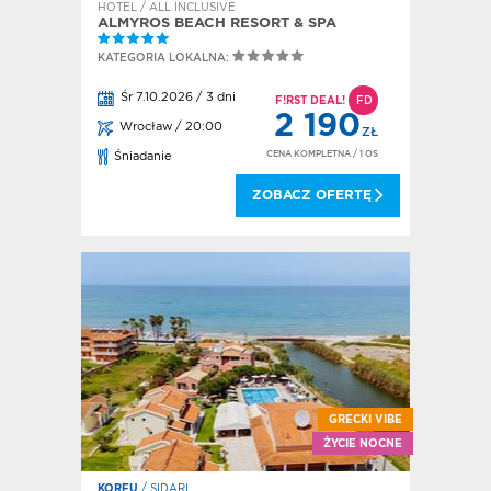
HOTEL / ALL INCLUSIVE
ALMYROS BEACH RESORT & SPA
KATEGORIA LOKALNA:
Śr 7.10.2026 / 3 dni
F!RST DEAL!
FD
2 190
Wrocław / 20:00
ZŁ
CENA KOMPLETNA
/ 1 OS
Śniadanie
ZOBACZ OFERTĘ
GRECKI VIBE
ŻYCIE NOCNE
KORFU
/ SIDARI