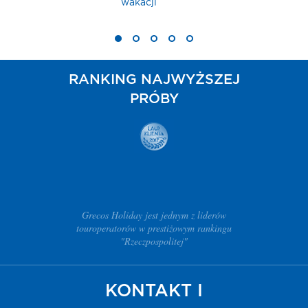
Klientów
RANKING NAJWYŻSZEJ
PRÓBY
Grecos Holiday jest jednym z liderów
touroperatorów w prestiżowym rankingu
"Rzeczpospolitej"
KONTAKT I