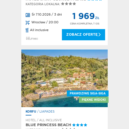
KATEGORIA LOKALNA:
1 969
Śr 7.10.2026 / 3 dni
ZŁ
Wrocław / 20:00
CENA KOMPLETNA
/ 1 OS
All inclusive
ZOBACZ OFERTĘ
PRAWDZIWE SIGA-SIGA
PIĘKNE WIDOKI
KORFU
/ LIAPADES
HOTEL / ALL INCLUSIVE
BLUE PRINCESS BEACH