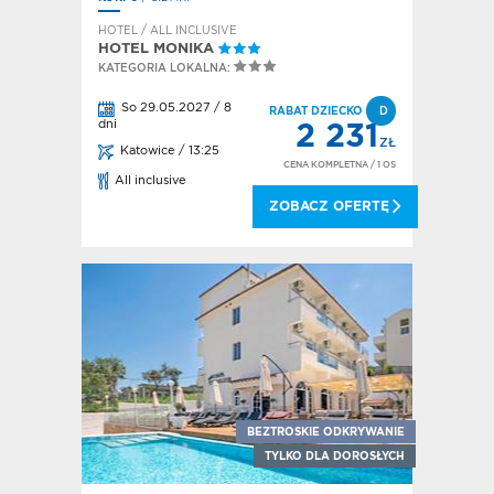
HOTEL / ALL INCLUSIVE
HOTEL MONIKA
KATEGORIA LOKALNA:
So 29.05.2027 / 8
RABAT DZIECKO
D
dni
2 231
ZŁ
Katowice / 13:25
CENA KOMPLETNA
/ 1 OS
All inclusive
ZOBACZ OFERTĘ
BEZTROSKIE ODKRYWANIE
TYLKO DLA DOROSŁYCH