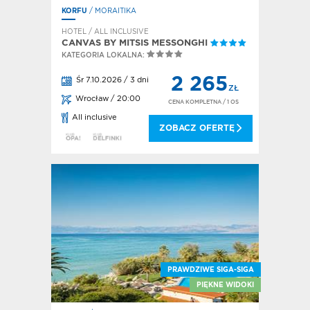
KORFU
/ MORAITIKA
HOTEL / ALL INCLUSIVE
CANVAS BY MITSIS MESSONGHI
KATEGORIA LOKALNA:
2 265
Śr 7.10.2026 / 3 dni
ZŁ
Wrocław / 20:00
CENA KOMPLETNA
/ 1 OS
All inclusive
ZOBACZ OFERTĘ
PRAWDZIWE SIGA-SIGA
PIĘKNE WIDOKI