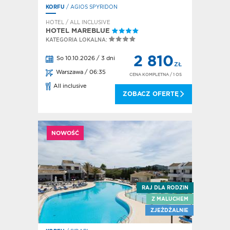
KORFU
/ AGIOS SPYRIDON
HOTEL / ALL INCLUSIVE
HOTEL MAREBLUE
KATEGORIA LOKALNA:
2 810
So 10.10.2026 / 3 dni
ZŁ
Warszawa / 06:35
CENA KOMPLETNA
/ 1 OS
All inclusive
ZOBACZ OFERTĘ
NOWOŚĆ
RAJ DLA RODZIN
Z MALUCHEM
ZJEŻDŻALNIE