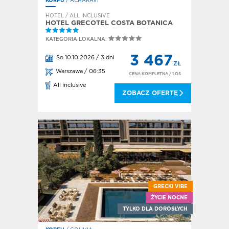
KORFU
/ ACHARAVI
HOTEL / ALL INCLUSIVE
HOTEL GRECOTEL COSTA BOTANICA
KATEGORIA LOKALNA:
3 467
So 10.10.2026 / 3 dni
ZŁ
Warszawa / 06:35
CENA KOMPLETNA
/ 1 OS
All inclusive
ZOBACZ OFERTĘ
GRECKI VIBE
ŻYCIE NOCNE
TYLKO DLA DOROSŁYCH