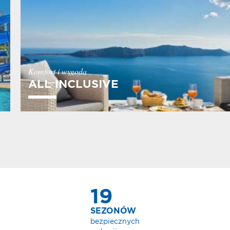
Inclusive!
Komfort i wygoda
ALL INCLUSIVE
PONAD
MILION
zadowolonych