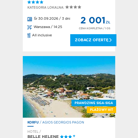
KATEGORIA LOKALNA:
2 001
Śr 30.09.2026 / 3 dni
ZŁ
Warszawa / 14:25
CENA KOMPLETNA
/ 1 OS
All inclusive
ZOBACZ OFERTĘ
PRAWDZIWE SIGA-SIGA
PLAŻOWY HIT
KORFU
/ AGIOS GEORGIOS PAGON
HOTEL /
BELLE HELENE