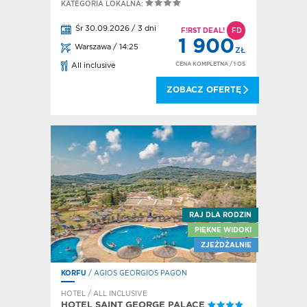
KATEGORIA LOKALNA:
Śr 30.09.2026 / 3 dni
F!RST DEAL!
FD
1 900
Warszawa / 14:25
ZŁ
CENA KOMPLETNA
/ 1 OS
All inclusive
ZOBACZ OFERTĘ
RAJ DLA RODZIN
PIĘKNE WIDOKI
ZJEŻDŻALNIE
KORFU
/ AGIOS GEORGIOS PAGON
HOTEL / ALL INCLUSIVE
HOTEL SAINT GEORGE PALACE