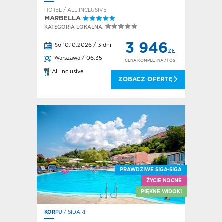
HOTEL / ALL INCLUSIVE
MARBELLA
KATEGORIA LOKALNA:
3 946
So 10.10.2026 / 3 dni
ZŁ
Warszawa / 06:35
CENA KOMPLETNA
/ 1 OS
All inclusive
ZOBACZ OFERTĘ
PRAWDZIWE SIGA-SIGA
ŻYCIE NOCNE
PIĘKNE WIDOKI
KORFU
/ SIDARI