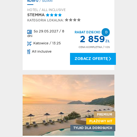
KORFU
/ SIDARI
HOTEL / ALL INCLUSIVE
STEMMA
KATEGORIA LOKALNA:
So 29.05.2027 / 8
RABAT DZIECKO
D
dni
2 859
ZŁ
Katowice / 13:25
CENA KOMPLETNA
/ 1 OS
All inclusive
ZOBACZ OFERTĘ
PREMIUM
PLAŻOWY HIT
TYLKO DLA DOROSŁYCH