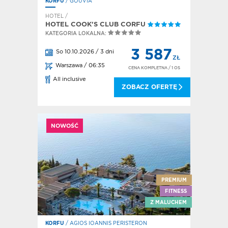
KORFU
/ GOUVIA
HOTEL /
HOTEL COOK'S CLUB CORFU
KATEGORIA LOKALNA:
3 587
So 10.10.2026 / 3 dni
ZŁ
Warszawa / 06:35
CENA KOMPLETNA
/ 1 OS
All inclusive
ZOBACZ OFERTĘ
NOWOŚĆ
PREMIUM
FITNESS
Z MALUCHEM
KORFU
/ AGIOS IOANNIS PERISTERON