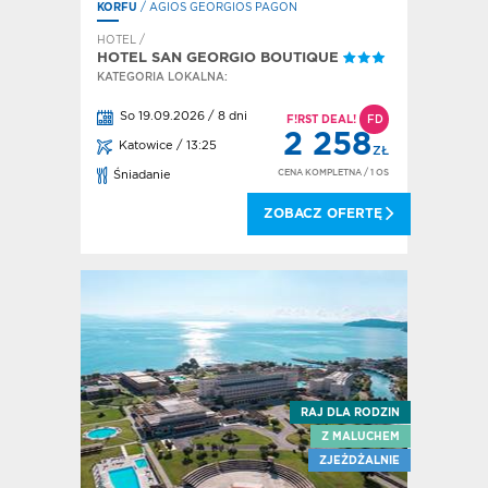
KORFU
/ AGIOS GEORGIOS PAGON
HOTEL /
HOTEL SAN GEORGIO BOUTIQUE
KATEGORIA LOKALNA:
So 19.09.2026 / 8 dni
F!RST DEAL!
FD
2 258
Katowice / 13:25
ZŁ
CENA KOMPLETNA
/ 1 OS
Śniadanie
ZOBACZ OFERTĘ
RAJ DLA RODZIN
Z MALUCHEM
ZJEŻDŻALNIE