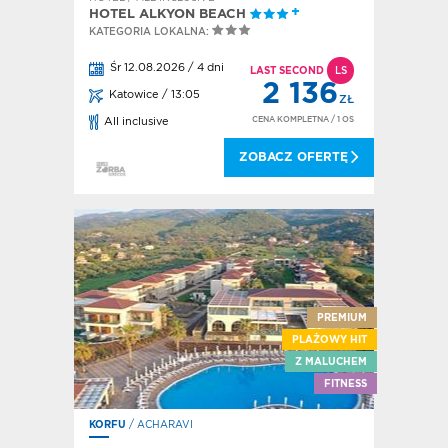
HOTEL ALKYON BEACH
KATEGORIA LOKALNA:
Śr 12.08.2026 / 4 dni
LAST SECOND
LS
2 136
Katowice / 13:05
ZŁ
CENA KOMPLETNA
/ 1 OS
All inclusive
ZOBACZ OFERTĘ
PREMIUM
PLAŻOWY HIT
Z MALUCHEM
FITNESS
KORFU
/ ACHARAVI