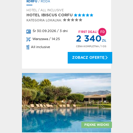
KORFU
/ RODA
HOTEL / ALL INCLUSIVE
HOTEL IBISCUS CORFU
KATEGORIA LOKALNA:
Śr 30.09.2026 / 3 dni
F!RST DEAL!
FD
2 340
Warszawa / 14:25
ZŁ
CENA KOMPLETNA
/ 1 OS
All inclusive
ZOBACZ OFERTĘ
PIĘKNE WIDOKI