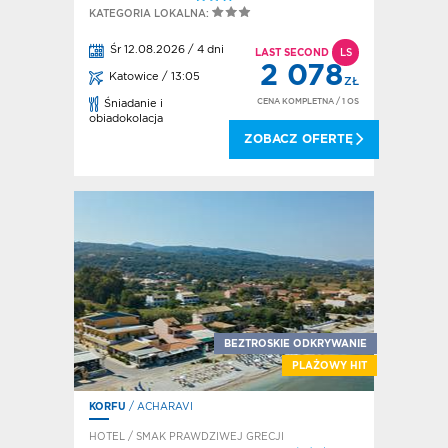
KATEGORIA LOKALNA:
Śr 12.08.2026 / 4 dni
LAST SECOND
LS
2 078
Katowice / 13:05
ZŁ
CENA KOMPLETNA
/ 1 OS
Śniadanie i
obiadokolacja
ZOBACZ OFERTĘ
BEZTROSKIE ODKRYWANIE
PLAŻOWY HIT
KORFU
/ ACHARAVI
HOTEL / SMAK PRAWDZIWEJ GRECJI