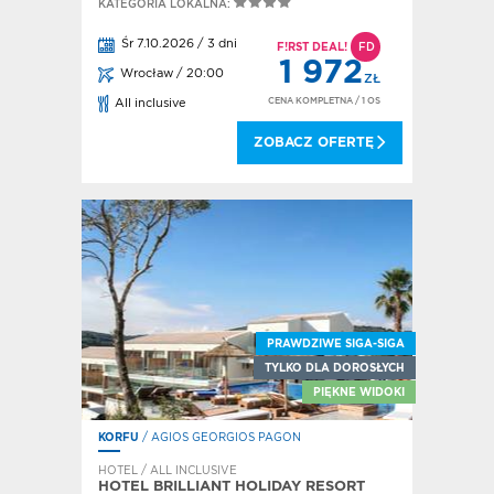
KATEGORIA LOKALNA:
Śr 7.10.2026 / 3 dni
F!RST DEAL!
FD
1 972
Wrocław / 20:00
ZŁ
CENA KOMPLETNA
/ 1 OS
All inclusive
ZOBACZ OFERTĘ
PRAWDZIWE SIGA-SIGA
TYLKO DLA DOROSŁYCH
PIĘKNE WIDOKI
KORFU
/ AGIOS GEORGIOS PAGON
HOTEL / ALL INCLUSIVE
HOTEL BRILLIANT HOLIDAY RESORT