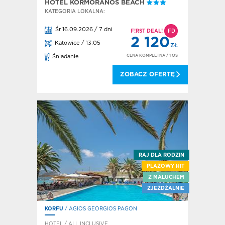
HOTEL KORMORANOS BEACH
KATEGORIA LOKALNA:
Śr 16.09.2026 / 7 dni
F!RST DEAL!
FD
2 120
Katowice / 13:05
ZŁ
CENA KOMPLETNA
/ 1 OS
Śniadanie
ZOBACZ OFERTĘ
RAJ DLA RODZIN
PLAŻOWY HIT
Z MALUCHEM
ZJEŻDŻALNIE
KORFU
/ AGIOS GEORGIOS PAGON
HOTEL / ALL INCLUSIVE