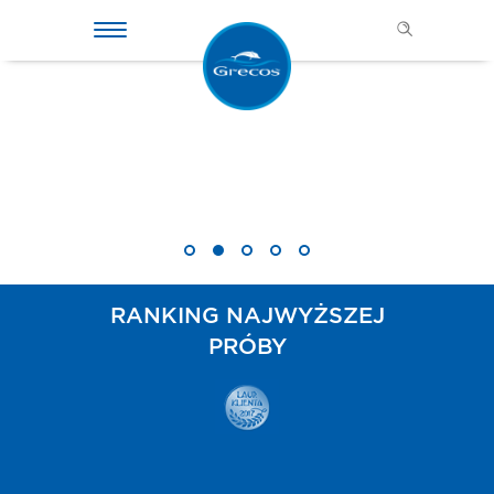
PONAD
MILION
zadowolonych
Klientów
RANKING NAJWYŻSZEJ
PRÓBY