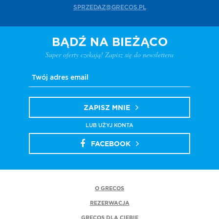
SPRZEDAZ@GRECOS.PL
BĄDŹ NA BIEŻĄCO
Super oferty czekają! Zapisz się do newslettera
ZAPISZ MNIE
LUB UŻYJ KONTA
FACEBOOK
O GRECOS
REZERWACJA
GRECOS DLA CIEBIE