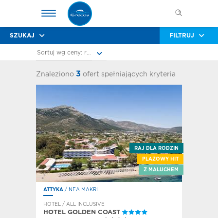
SZUKAJ
FILTRUJ
Sortuj wg ceny: rosnąco
3
Znaleziono
ofert spełniających kryteria
RAJ DLA RODZIN
PLAŻOWY HIT
Z MALUCHEM
ATTYKA
/ NEA MAKRI
HOTEL / ALL INCLUSIVE
HOTEL GOLDEN COAST