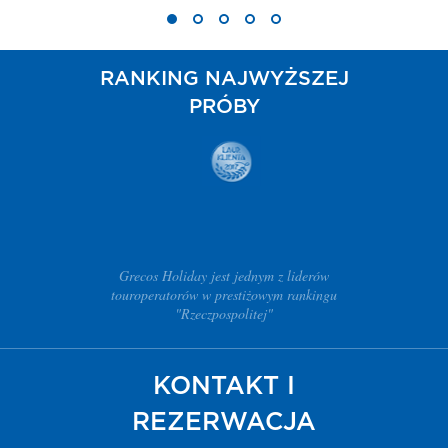
RANKING NAJWYŻSZEJ
PRÓBY
Grecos Holiday jest jednym z liderów
touroperatorów w prestiżowym rankingu
"Rzeczpospolitej"
KONTAKT I
REZERWACJA