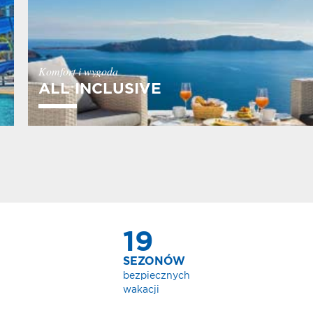
Komfort i wygoda
ALL INCLUSIVE
19
SEZONÓW
bezpiecznych
wakacji