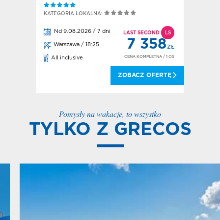
KATEGORIA LOKALNA:
Nd 9.08.2026 / 7 dni
LAST SECOND
LS
7 358
Warszawa / 18:25
ZŁ
CENA KOMPLETNA
/ 1 OS
All inclusive
ZOBACZ OFERTĘ
Pomysły na wakacje, to wszystko
TYLKO Z GRECOS
ALL INCLUSIVE
Na urlopie chcesz zapomnieć o kosztach, nie nosić ze sobą gotówki i
cieszyć się bogactwem usług hotelowych? Wybierz wakacje All
Inclusive!