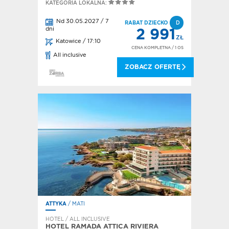
KATEGORIA LOKALNA:
Nd 30.05.2027 / 7
RABAT DZIECKO
D
dni
2 991
ZŁ
Katowice / 17:10
CENA KOMPLETNA
/ 1 OS
All inclusive
ZOBACZ OFERTĘ
ATTYKA
/ MATI
HOTEL / ALL INCLUSIVE
HOTEL RAMADA ATTICA RIVIERA