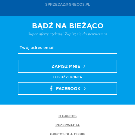
SPRZEDAZ@GRECOS.PL
BĄDŹ NA BIEŻĄCO
Super oferty czekają! Zapisz się do newslettera
ZAPISZ MNIE
LUB UŻYJ KONTA
FACEBOOK
O GRECOS
REZERWACJA
GRECOS DLA CIEBIE