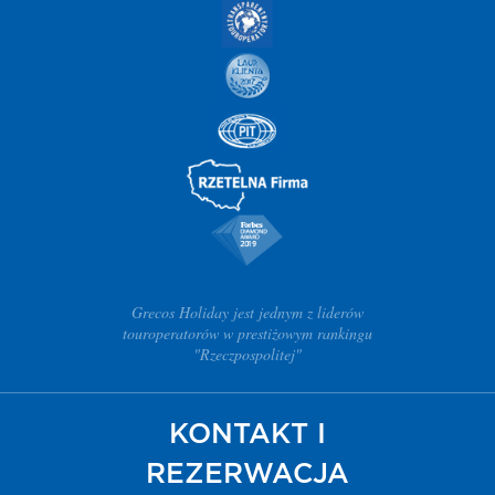
Grecos Holiday jest jednym z liderów
touroperatorów w prestiżowym rankingu
"Rzeczpospolitej"
KONTAKT I
REZERWACJA