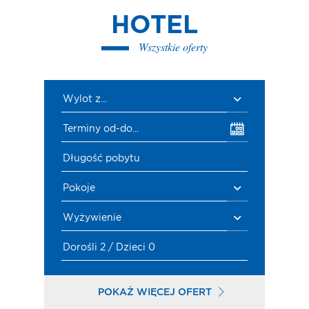
HOTEL
Wszystkie oferty
Wylot z...
Terminy od-do...
Długość pobytu
Pokoje
Wyżywienie
Dorośli 2 / Dzieci 0
POKAŻ WIĘCEJ OFERT