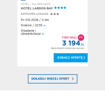
HOTEL / ALL INCLUSIVE
HOTEL / A
HOTEL LARDOS BAY
HOTEL E
KATEGORIA LOKALNA:
KATEGORI
Pn 5.10.2026 / 4 dni
Pt 2.10.20
Kraków / 22:55
Kraków / 
Śniadanie i
All inclusi
obiadokolacja
FD
F!RST DEAL!
096
3 194
ZŁ
ZŁ
OKOJNA GŁOWA!
PEŁEN PAKIET, SPOKOJNA GŁOWA!
 OFERTĘ
ZOBACZ OFERTĘ
DOŁADUJ WIĘCEJ OFERT