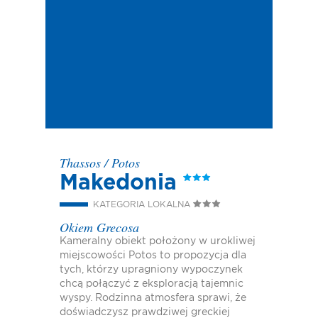
Thassos
/
Potos
Makedonia
KATEGORIA LOKALNA
Okiem Grecosa
Kameralny obiekt położony w urokliwej
miejscowości Potos to propozycja dla
tych, którzy upragniony wypoczynek
chcą połączyć z eksploracją tajemnic
wyspy. Rodzinna atmosfera sprawi, że
doświadczysz prawdziwej greckiej