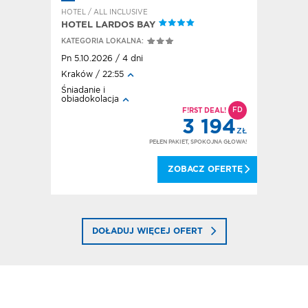
HOTEL / ALL INCLUSIVE
HOTEL / A
HOTEL LARDOS BAY
HOTEL E
KATEGORIA LOKALNA:
KATEGORI
Pn 5.10.2026 / 4 dni
Pt 2.10.20
Kraków / 22:55
Kraków / 
Śniadanie i
All inclusi
obiadokolacja
FD
F!RST DEAL!
134
3 194
ZŁ
ZŁ
OKOJNA GŁOWA!
PEŁEN PAKIET, SPOKOJNA GŁOWA!
 OFERTĘ
ZOBACZ OFERTĘ
DOŁADUJ WIĘCEJ OFERT