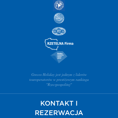
Grecos Holiday jest jednym z liderów
touroperatorów w prestiżowym rankingu
"Rzeczpospolitej"
KONTAKT I
REZERWACJA