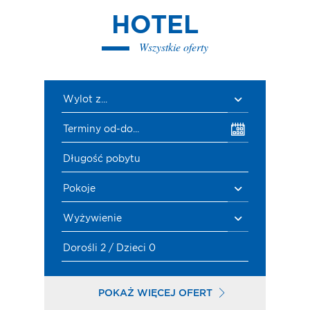
HOTEL
Wszystkie oferty
Wylot z...
Terminy od-do...
Długość pobytu
Pokoje
Wyżywienie
Dorośli 2 / Dzieci 0
POKAŻ WIĘCEJ OFERT