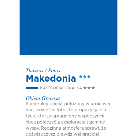
Thassos
/
Potos
Makedonia
KATEGORIA LOKALNA
Okiem Grecosa
Kameralny obiekt położony w urokliwej
miejscowości Potos to propozycja dla
tych, którzy upragniony wypoczynek
chcą połączyć z eksploracją tajemnic
wyspy. Rodzinna atmosfera sprawi, że
doświadczysz prawdziwej greckiej