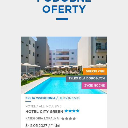
OFERTY
 DLA RODZIN
GRECKI VIBE
Z MALUCHEM
TYLKO DLA DOROSŁYCH
AQUAPARK
ŻYCIE NOCNE
KRETA WSCHODNIA
/
HERSONISSOS
KRETA WS
HOTEL / ALL INCLUSIVE
HOTEL / A
HOTEL 
HOTEL CITY GREEN
WATERP
KATEGORIA LOKALNA:
KATEGORI
Śr 5.05.2027 / 11 dni
Nd 9.05.2