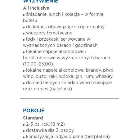
WYŻYWIENIE
All Inclusive
śniadanie, lunch i kolacja – w formie
bufetu
do kolacji obowiązuje strój formalny
wieczory tematyczne
lody i przekąski serwowane w
wyznaczonych barach i godzinach
lokalne napoje alkoholowe i
bezalkoholowe w wyznaczonych barach
(10.00–23.00)
lokalne napoje alkoholowe: brandy, piwo,
wino, ouzo, raki, wódka, gin, rum, whiskey
do niedzielnych śniadań wino musujące
oraz crepes (naleśniki)
POKOJE
Standard
2-3 os. (ok. 18 m2)
dostawka dla 3. osoby
klimatyzacja indywidualna (bezpłatna)