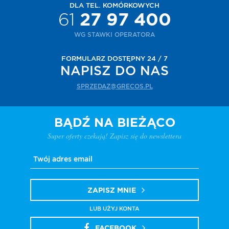
DLA TEL. KOMÓRKOWYCH
61
27 97 400
WG STAWKI OPERATORA
FORMULARZ DOSTĘPNY 24 / 7
NAPISZ DO NAS
SPRZEDAZ@GRECOS.PL
BĄDŹ NA BIEŻĄCO
Super oferty czekają! Zapisz się do newslettera
ZAPISZ MNIE
LUB UŻYJ KONTA
FACEBOOK