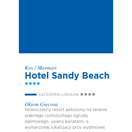
Kos
/
Marmari
Hotel Sandy Beach
KATEGORIA LOKALNA
Okiem Grecosa
Nowoczesny resort położony na terenie
pięknego rozłożystego ogrodu
palmowego, usiany kwiatami, o
wymarzonej lokalizacji przy wydmowej