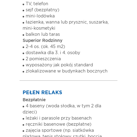
TV, telefon
sejf (bezpłatny)
mini-lodówka
łazienka, wanna lub prysznic, suszarka,
mini-kosmetyki
balkon lub taras
Superior Rodzinny
2-4 os. (ok. 45 m2)
dostawka dla 3. i 4. osoby
2 pomieszczenia
wyposażony jak pokój standard
zlokalizowane w budynkach bocznych
PEŁEN RELAKS
Bezpłatnie
4 baseny (woda słodka, w tym 2 dla
dzieci)
leżaki i parasole przy basenach
ręczniki basenowe (bezpłatne)
zajęcia sportowe (np. siatkówka
plażowa, tenis stołowy, rzutki, boccia,