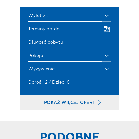
Wylot z...
Terminy od-do...
Długość pobytu
Pokoje
Wyżywienie
Dorośli 2 / Dzieci 0
POKAŻ WIĘCEJ OFERT
PODOBNE