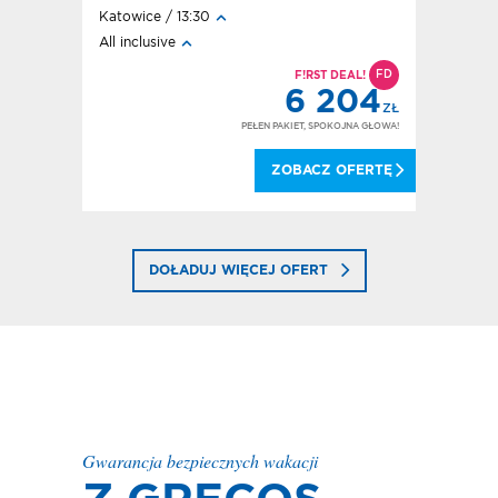
Katowice / 13:30
Katowice 
All inclusive
All inclusi
D
FD
IECKO
F!RST DEAL!
204
6 204
ZŁ
ZŁ
OKOJNA GŁOWA!
PEŁEN PAKIET, SPOKOJNA GŁOWA!
 OFERTĘ
ZOBACZ OFERTĘ
DOŁADUJ WIĘCEJ OFERT
Gwarancja bezpiecznych wakacji