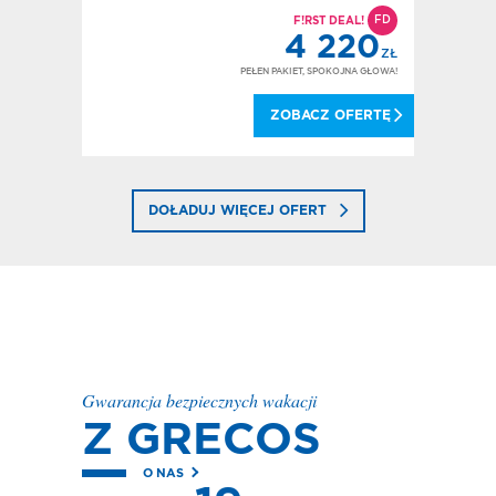
D
FD
IECKO
F!RST DEAL!
858
4 220
ZŁ
ZŁ
OKOJNA GŁOWA!
PEŁEN PAKIET, SPOKOJNA GŁOWA!
 OFERTĘ
ZOBACZ OFERTĘ
DOŁADUJ WIĘCEJ OFERT
Gwarancja bezpiecznych wakacji
Z GRECOS
O NAS