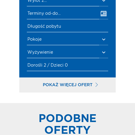
Wylot z...
Terminy od-do...
Długość pobytu
Pokoje
Wyżywienie
Dorośli 2 / Dzieci 0
POKAŻ WIĘCEJ OFERT
PODOBNE
OFERTY