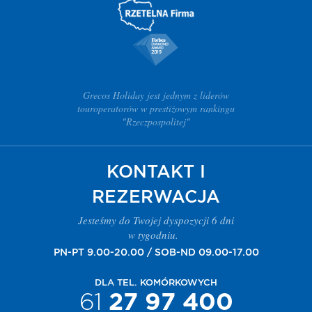
Grecos Holiday jest jednym z liderów
touroperatorów w prestiżowym rankingu
"Rzeczpospolitej"
KONTAKT I
REZERWACJA
Jesteśmy do Twojej dyspozycji 6 dni
w tygodniu.
PN-PT 9.00-20.00 / SOB-ND 09.00-17.00
DLA TEL. KOMÓRKOWYCH
61
27 97 400