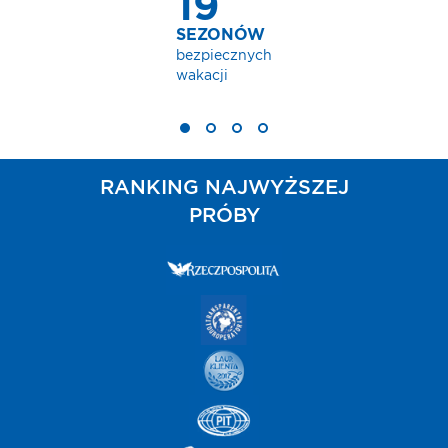
19
SEZONÓW
bezpiecznych
wakacji
RANKING NAJWYŻSZEJ
PRÓBY