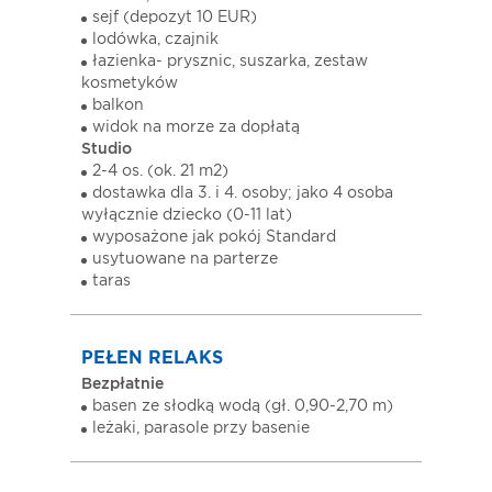
sejf (depozyt 10 EUR)
lodówka, czajnik
łazienka- prysznic, suszarka, zestaw
kosmetyków
balkon
widok na morze za dopłatą
Studio
2-4 os. (ok. 21 m2)
dostawka dla 3. i 4. osoby; jako 4 osoba
wyłącznie dziecko (0-11 lat)
wyposażone jak pokój Standard
usytuowane na parterze
taras
PEŁEN RELAKS
Bezpłatnie
basen ze słodką wodą (gł. 0,90-2,70 m)
leżaki, parasole przy basenie