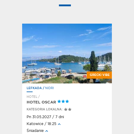
E SIGA-SIGA
LAŻOWY HIT
ĘKNE WIDOKI
GRECKI VIBE
LEFKADA
/
NIDRI
LEFKADA
HOTEL /
HOTEL /
HOTEL OSCAR
KALYPS
KATEGORIA LOKALNA:
KATEGORI
Pn 31.05.2027 / 7 dni
Pn 31.05.
Katowice / 18:25
Katowice 
Śniadanie
Śniadanie