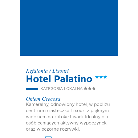
Kefalonia
/
Lixouri
Hotel Palatino
KATEGORIA LOKALNA
Okiem Grecosa
Kameralny, odnowiony hotel, w pobliżu
centrum miasteczka Lixouri z pięknym
widokiem na zatokę Livadi. Idealny dla
osób ceniących aktywny wypoczynek
oraz wieczorne rozrywki.