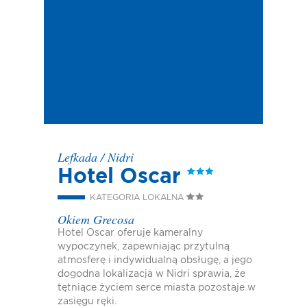
Lefkada
/
Nidri
Hotel Oscar
KATEGORIA LOKALNA
Okiem Grecosa
Hotel Oscar oferuje kameralny
wypoczynek, zapewniając przytulną
atmosferę i indywidualną obsługę, a jego
dogodna lokalizacja w Nidri sprawia, że
tętniące życiem serce miasta pozostaje w
zasięgu ręki.