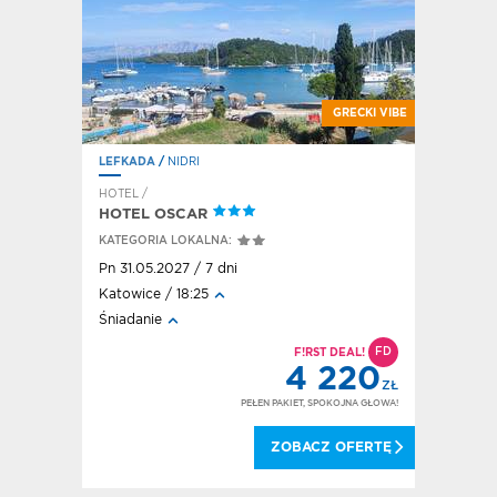
E SIGA-SIGA
LAŻOWY HIT
ĘKNE WIDOKI
GRECKI VIBE
LEFKADA
/
NIDRI
LEFKADA
HOTEL /
HOTEL /
HOTEL OSCAR
KALYPS
KATEGORIA LOKALNA:
KATEGORI
Pn 31.05.2027 / 7 dni
Pn 31.05.
Katowice / 18:25
Katowice 
Śniadanie
Śniadanie
D
FD
IECKO
F!RST DEAL!
924
4 220
ZŁ
ZŁ
OKOJNA GŁOWA!
PEŁEN PAKIET, SPOKOJNA GŁOWA!
 OFERTĘ
ZOBACZ OFERTĘ