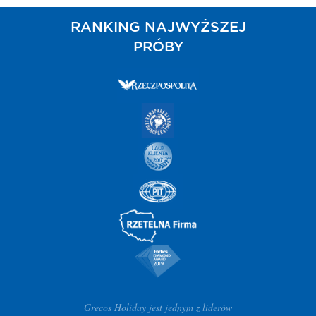
RANKING NAJWYŻSZEJ
PRÓBY
Grecos Holiday jest jednym z liderów