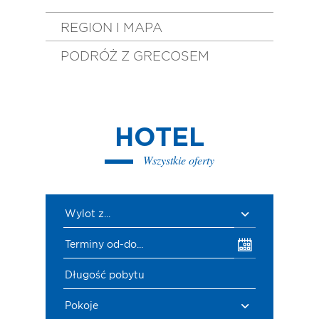
REGION I MAPA
PODRÓŻ Z GRECOSEM
HOTEL
Wszystkie oferty
Wylot z...
Terminy od-do...
Długość pobytu
Pokoje