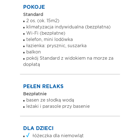
POKOJE
Standard
2 os. (ok. 15m2)
klimatyzacja indywidualna (bezpłatna)
Wi-Fi (bezpłatne)
telefon, mini lodówka
łazienka: prysznic, suszarka
balkon
pokój Standard z widokiem na morze za
dopłatą
PEŁEN RELAKS
Bezpłatnie
basen ze słodką wodą
leżaki i parasole przy basenie
DLA DZIECI
łóżeczka dla niemowląt