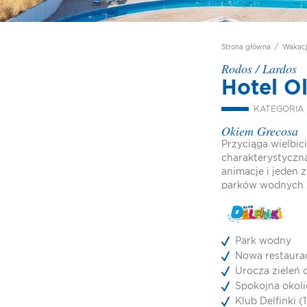
Strona główna
/
Wakac
Rodos
/
Lardos
Hotel O
KATEGORIA
Okiem Grecosa
Przyciąga wielbici
charakterystyczną
animacje i jeden 
parków wodnych z
Park wodny
Nowa restaura
Urocza zieleń 
Spokojna okoli
Klub Delfinki (