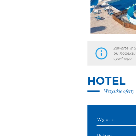
Zawarte w S
66 Kodeksu 
cywilnego.
HOTEL
Wszystkie oferty
Wylot z...