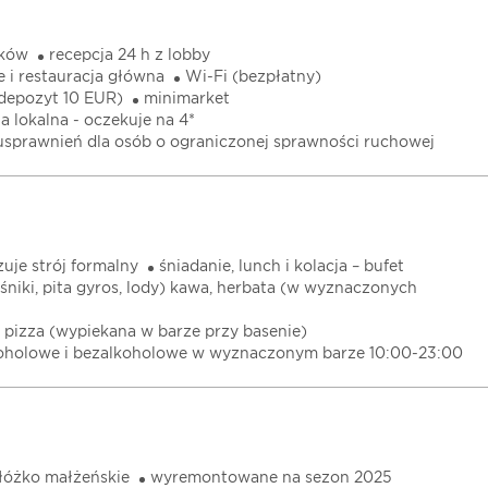
nków
recepcja 24 h z lobby
e i restauracja główna
Wi-Fi (bezpłatny)
(depozyt 10 EUR)
minimarket
ia lokalna - oczekuje na 4*
 usprawnień dla osób o ograniczonej sprawności ruchowej
uje strój formalny
śniadanie, lunch i kolacja – bufet
eśniki, pita gyros, lody) kawa, herbata (w wyznaczonych
pizza (wypiekana w barze przy basenie)
koholowe i bezalkoholowe w wyznaczonym barze 10:00-23:00
łóżko małżeńskie
wyremontowane na sezon 2025