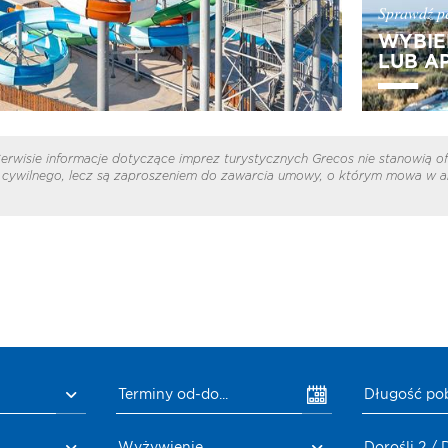
Sprawdź pe
WYBIE
LUB A
erwisie informacje dotyczące imprez turystycznych Grecos nie stanowią of
cywilnego, lecz są zaproszeniem do zawarcia umowy, o którym mowa w ar
Terminy od-do...
Długość po