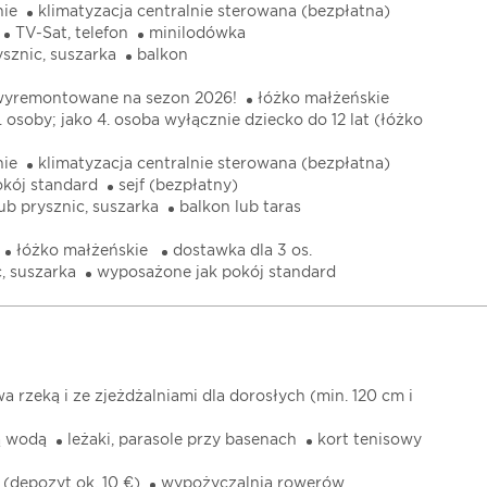
nie
klimatyzacja centralnie sterowana (bezpłatna)
TV-Sat, telefon
minilodówka
ysznic, suszarka
balkon
wyremontowane na sezon 2026!
łóżko małżeńskie
. osoby; jako 4. osoba wyłącznie dziecko do 12 lat (łóżko
nie
klimatyzacja centralnie sterowana (bezpłatna)
kój standard
sejf (bezpłatny)
ub prysznic, suszarka
balkon lub taras
łóżko małżeńskie
dostawka dla 3 os.
c, suszarka
wyposażone jak pokój standard
a rzeką i ze zjeżdżalniami dla dorosłych (min. 120 cm i
ą wodą
leżaki, parasole przy basenach
kort tenisowy
(depozyt ok. 10 €)
wypożyczalnia rowerów