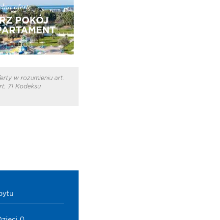
łną ofertę
RZ POKÓJ
PARTAMENT
erty w rozumieniu art.
t. 71 Kodeksu
bytu