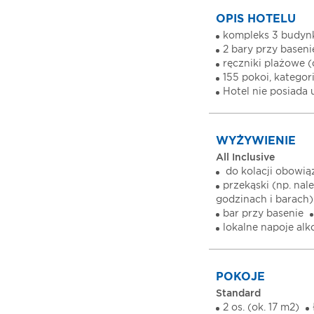
OPIS HOTELU
kompleks 3 budy
2 bary przy baseni
ręczniki plażowe 
155 pokoi, kategor
Hotel nie posiada
WYŻYWIENIE
All Inclusive
do kolacji obowiąz
przekąski (np. nal
godzinach i barach)
bar przy basenie
lokalne napoje al
POKOJE
Standard
2 os. (ok. 17 m2)