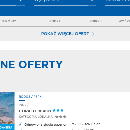
Wyżywienie
Dorośli 2 / 
TERMINY
POBYT
POKOJE
WYŻYW
POKAŻ WIĘCEJ OFERT
NE OFERTY
RODOS
/
PEFKI
INNY /
CORALLI BEACH
KATEGORIA LOKALNA:
Pt 2.10.2026 / 3 dni
Odnowione studia superior
GA-SIGA