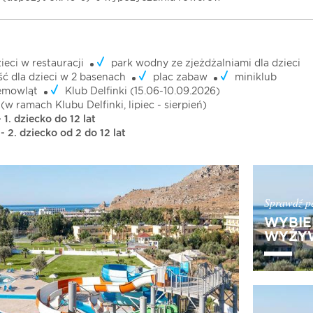
ieci w restauracji
park wodny ze zjeżdżalniami dla dzieci
ć dla dzieci w 2 basenach
plac zabaw
miniklub
iemowląt
Klub Delfinki (15.06-10.09.2026)
(w ramach Klubu Delfinki, lipiec - sierpień)
 1. dziecko do 12 lat
- 2. dziecko od 2 do 12 lat
Sprawdź pe
WYBIE
WYŻYW