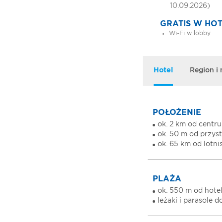
10.09.2026)
GRATIS W HO
Wi-Fi w lobby
Hotel
Region i
POŁOŻENIE
ok. 2 km od centr
ok. 50 m od przy
ok. 65 km od lotni
PLAŻA
ok. 550 m od hote
leżaki i parasole 