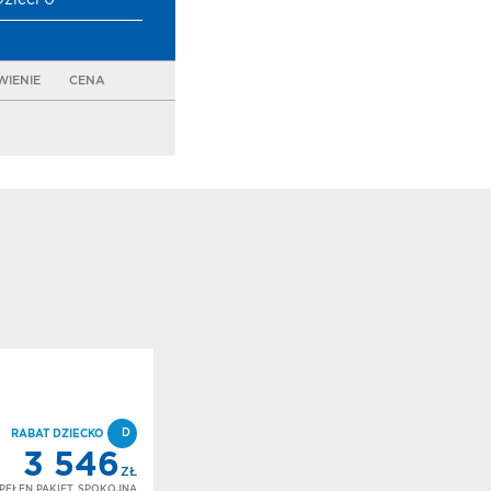
Dzieci 0
IENIE
CENA
D
RABAT DZIECKO
3 546
ZŁ
PEŁEN PAKIET, SPOKOJNA