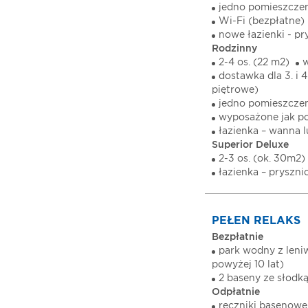
jedno pomieszcze
Wi-Fi (bezpłatne)
nowe łazienki - pr
Rodzinny
2-4 os. (22 m2)
dostawka dla 3. i 4
piętrowe)
jedno pomieszcze
wyposażone jak po
łazienka – wanna l
Superior Deluxe
2-3 os. (ok. 30m2)
łazienka – pryszni
PEŁEN RELAKS
Bezpłatnie
park wodny z leniw
powyżej 10 lat)
2 baseny ze słodk
Odpłatnie
ręczniki basenowe 