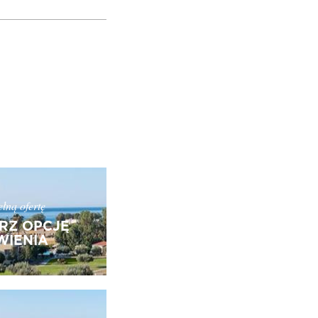
łną ofertę
RZ OPCJĘ
IENIA