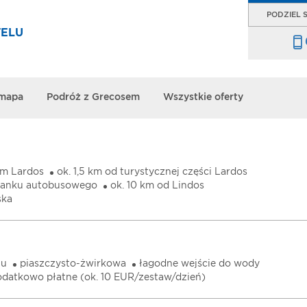
PODZIEL S
TELU
 mapa
Podróż z Grecosem
Wszystkie oferty
um Lardos
ok. 1,5 km od turystycznej części Lardos
stanku autobusowego
ok. 10 km od Lindos
ska
lu
piaszczysto-żwirkowa
łagodne wejście do wody
dodatkowo płatne (ok. 10 EUR/zestaw/dzień)