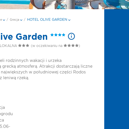
HOTEL OLIVE GARDEN
je
/
Grecja
/
live Garden
 LOKALNA
(w oczekiwaniu na
)
eli rodzinnych wakacji i urzeka
 grecką atmosferą. Atrakcji dostarczają liczne
z największych w południowej części Rodos
 leniwą rzeką.
cja
ogrodu
ca
15.06-