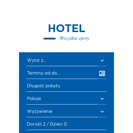
HOTEL
Wszystkie oferty
Wylot z...
Terminy od-do...
Długość pobytu
Pokoje
Wyżywienie
Dorośli 2 / Dzieci 0