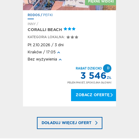
E SIGA-SIGA
PIĘKNE WIDOKI
RODOS
/
PEFKI
RODOS
/
F
INNY /
HOTEL / A
CORALLI BEACH
HOTEL E
KATEGORIA LOKALNA:
KATEGORI
Pt 2.10.2026 / 3 dni
Pt 2.10.20
Kraków / 17:05
Kraków / 
Bez wyżywienia
All inclusi
FD
D
DEAL!
RABAT DZIECKO
320
3 546
ZŁ
ZŁ
OKOJNA GŁOWA!
PEŁEN PAKIET, SPOKOJNA GŁOWA!
 OFERTĘ
ZOBACZ OFERTĘ
DOŁADUJ WIĘCEJ OFERT