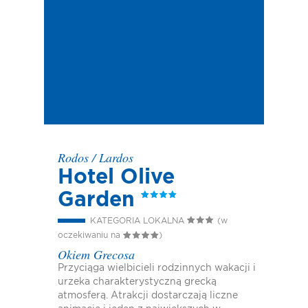
Rodos
/
Lardos
Hotel Olive
Garden
KATEGORIA LOKALNA
(w
oczekiwaniu na
)
Okiem Grecosa
Przyciąga wielbicieli rodzinnych wakacji i
urzeka charakterystyczną grecką
atmosferą. Atrakcji dostarczają liczne