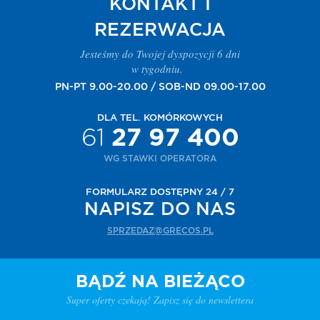
KONTAKT I
REZERWACJA
Jesteśmy do Twojej dyspozycji 6 dni
w tygodniu.
PN-PT 9.00-20.00 / SOB-ND 09.00-17.00
DLA TEL. KOMÓRKOWYCH
61
27 97 400
WG STAWKI OPERATORA
FORMULARZ DOSTĘPNY 24 / 7
NAPISZ DO NAS
SPRZEDAZ@GRECOS.PL
BĄDŹ NA BIEŻĄCO
Super oferty czekają! Zapisz się do newslettera