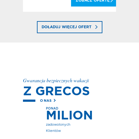
 OFERTĘ
ZOBACZ OFERTĘ
DOŁADUJ WIĘCEJ OFERT
Gwarancja bezpiecznych wakacji
Z GRECOS
O NAS
PONAD
MILION
zadowolonych
Klientów