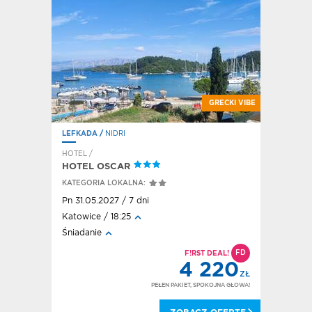
GRECKI VIBE
BEZTROSKIE ODKRYWANIE
LEFKADA
/
AGIOS NIKITAS
KRETA ZA
HOTEL /
HOTEL /
KALYPSO
APARTH
KATEGORIA LOKALNA:
KATEGORI
Pn 31.05.2027 / 7 dni
Nd 30.05.
Katowice / 18:25
Katowice 
Śniadanie
Bez wyży
FD
FD
DEAL!
F!RST DEAL!
220
4 302
ZŁ
ZŁ
OKOJNA GŁOWA!
PEŁEN PAKIET, SPOKOJNA GŁOWA!