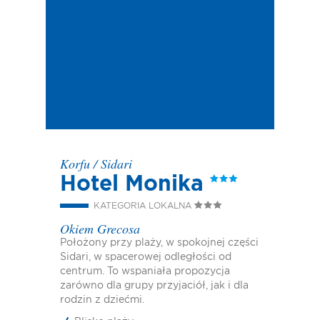
Korfu
/
Sidari
Hotel Monika
KATEGORIA LOKALNA
Okiem Grecosa
Położony przy plaży, w spokojnej części
Sidari, w spacerowej odległości od
centrum. To wspaniała propozycja
zarówno dla grupy przyjaciół, jak i dla
rodzin z dziećmi.