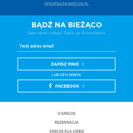
SPRZEDAZ@GRECOS.PL
BĄDŹ NA BIEŻĄCO
Super oferty czekają! Zapisz się do newslettera
ZAPISZ MNIE
LUB UŻYJ KONTA
FACEBOOK
O GRECOS
REZERWACJA
GRECOS DLA CIEBIE