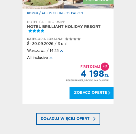
KORFU
/
AGIOS GEORGIOS PAGON
RODOS
/
F
HOTEL / ALL INCLUSIVE
HOTEL / A
HOTEL BRILLIANT HOLIDAY RESORT
HOTEL E
KATEGORI
KATEGORIA LOKALNA:
Pt 2.10.20
Śr 30.09.2026 / 3 dni
Kraków / 
Warszawa / 14:25
All inclusi
All inclusive
D
IECKO
FD
F!RST DEAL!
194
4 198
ZŁ
ZŁ
OKOJNA GŁOWA!
PEŁEN PAKIET, SPOKOJNA GŁOWA!
 OFERTĘ
ZOBACZ OFERTĘ
DOŁADUJ WIĘCEJ OFERT