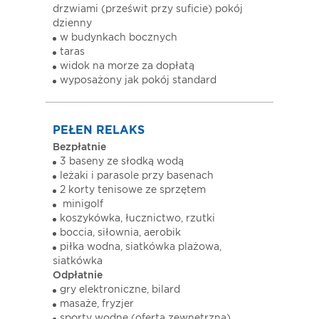
drzwiami (prześwit przy suficie) pokój
dzienny
w budynkach bocznych
taras
widok na morze za dopłatą
wyposażony jak pokój standard
PEŁEN RELAKS
Bezpłatnie
3 baseny ze słodką wodą
leżaki i parasole przy basenach
2 korty tenisowe ze sprzętem
minigolf
koszykówka, łucznictwo, rzutki
boccia, siłownia, aerobik
piłka wodna, siatkówka plażowa,
siatkówka
Odpłatnie
gry elektroniczne, bilard
masaże, fryzjer
sporty wodne (oferta zewnętrzna)