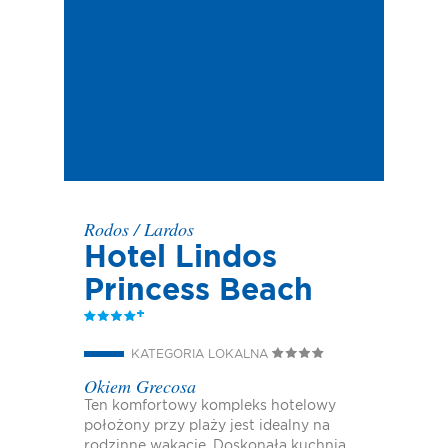
Rodos
/
Lardos
Hotel Lindos
Princess Beach
KATEGORIA LOKALNA
Okiem Grecosa
Ten komfortowy kompleks hotelowy
położony przy plaży jest idealny na
rodzinne wakacje. Doskonała kuchnia,