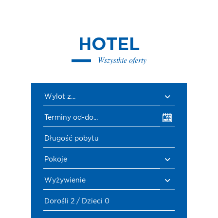
HOTEL
Wszystkie oferty
Wylot z...
Terminy od-do...
Długość pobytu
Pokoje
Wyżywienie
Dorośli 2 / Dzieci 0