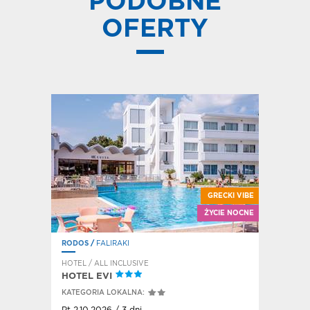
PODOBNE
OFERTY
GRECKI VIBE
E SIGA-SIGA
ŻYCIE NOCNE
RODOS
/
FALIRAKI
KORFU
/
A
HOTEL / ALL INCLUSIVE
HOTEL / A
CANVAS 
HOTEL EVI
KATEGORIA LOKALNA:
KATEGORI