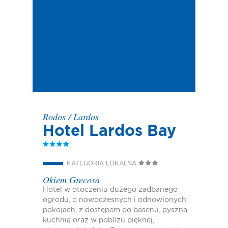
Rodos
/
Lardos
Hotel Lardos Bay
KATEGORIA LOKALNA
Okiem Grecosa
Hotel w otoczeniu dużego zadbanego
ogrodu, o nowoczesnych i odnowionych
pokojach, z dostępem do basenu, pyszną
kuchnią oraz w pobliżu pięknej,