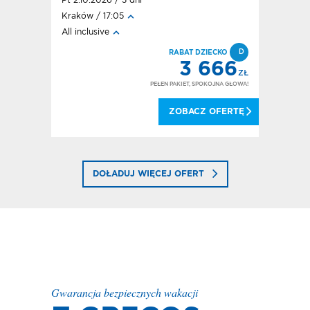
Pt 2.10.2026 / 3 dni
Śr 30.09.
Kraków / 17:05
Warszawa 
All inclusive
All inclusi
FD
D
DEAL!
RABAT DZIECKO
194
3 666
ZŁ
ZŁ
OKOJNA GŁOWA!
PEŁEN PAKIET, SPOKOJNA GŁOWA!
 OFERTĘ
ZOBACZ OFERTĘ
DOŁADUJ WIĘCEJ OFERT
Gwarancja bezpiecznych wakacji