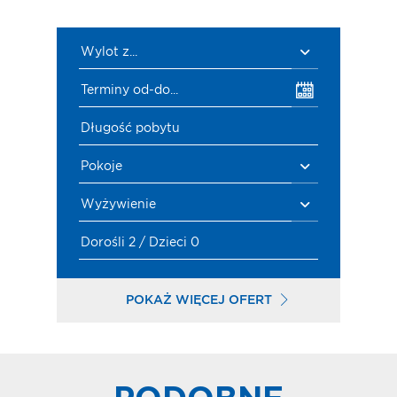
Wylot z...
Terminy od-do...
Długość pobytu
Pokoje
Wyżywienie
Dorośli 2 / Dzieci 0
POKAŻ WIĘCEJ OFERT