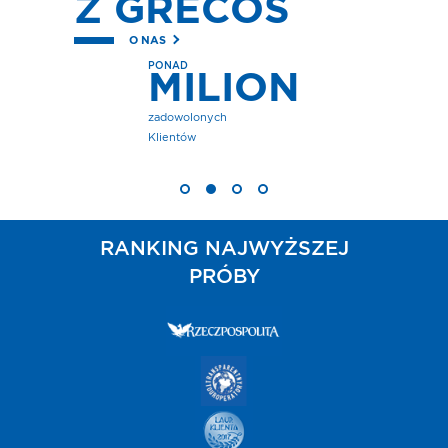
Z GRECOS
O NAS
PONAD
MILION
zadowolonych
Klientów
RANKING NAJWYŻSZEJ
PRÓBY