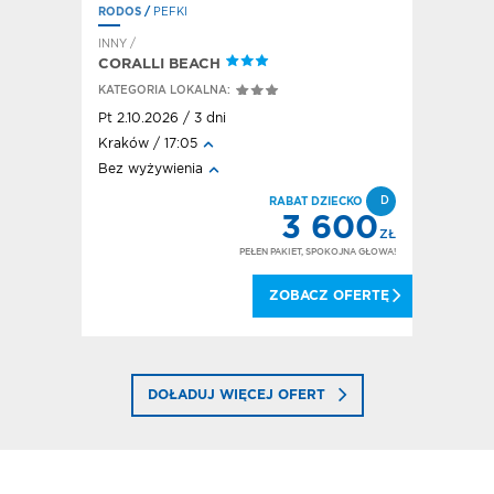
RODOS
/
PEFKI
RODOS
/
F
INNY /
HOTEL / A
CORALLI BEACH
HOTEL E
KATEGORIA LOKALNA:
KATEGORI
Pt 2.10.2026 / 3 dni
Pt 2.10.20
Kraków / 17:05
Kraków / 
Bez wyżywienia
All inclusi
FD
D
DEAL!
RABAT DZIECKO
240
3 600
ZŁ
ZŁ
OKOJNA GŁOWA!
PEŁEN PAKIET, SPOKOJNA GŁOWA!
 OFERTĘ
ZOBACZ OFERTĘ
DOŁADUJ WIĘCEJ OFERT