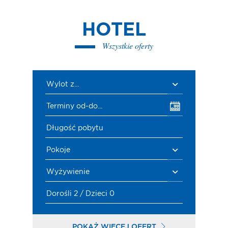
HOTEL
Wszystkie oferty
Wylot z...
Terminy od-do...
Długość pobytu
Pokoje
Wyżywienie
Dorośli 2 / Dzieci 0
POKAŻ WIĘCEJ OFERT