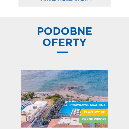
PODOBNE
OFERTY
PRAWDZIWE SIGA-SIGA
PLAŻOWY HIT
E SIGA-SIGA
PIĘKNE WIDOKI