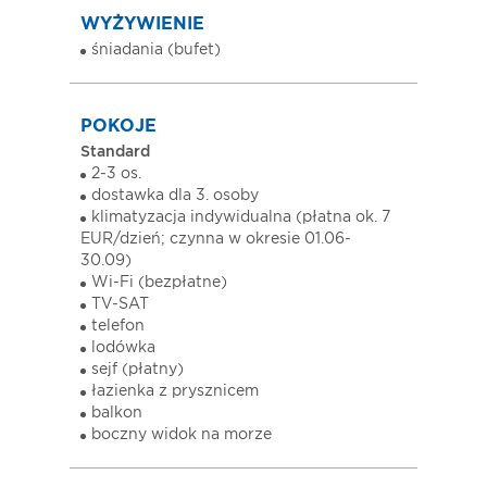
WYŻYWIENIE
śniadania (bufet)
POKOJE
Standard
2-3 os.
dostawka dla 3. osoby
klimatyzacja indywidualna (płatna ok. 7
EUR/dzień; czynna w okresie 01.06-
30.09)
Wi-Fi (bezpłatne)
TV-SAT
telefon
lodówka
sejf (płatny)
łazienka z prysznicem
balkon
boczny widok na morze