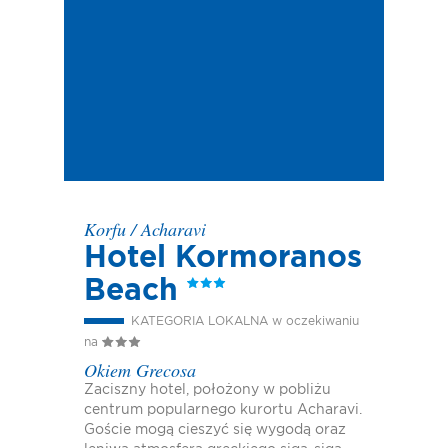
Korfu
/
Acharavi
Hotel Kormoranos
Beach
KATEGORIA LOKALNA w oczekiwaniu
na
Okiem Grecosa
Zaciszny hotel, położony w pobliżu
centrum popularnego kurortu Acharavi.
Goście mogą cieszyć się wygodą oraz