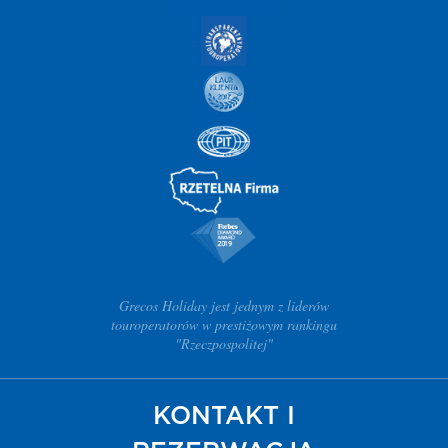
Grecos Holiday jest jednym z liderów
touroperatorów w prestiżowym rankingu
"Rzeczpospolitej"
KONTAKT I