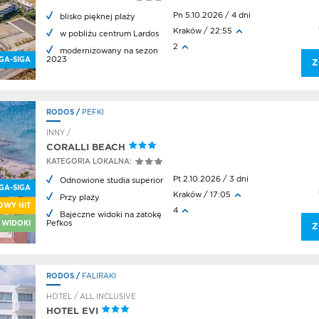
Pn 5.10.2026 / 4 dni
blisko pięknej plaży
Kraków / 22:55
w pobliżu centrum Lardos
2
modernizowany na sezon
2023
GA-SIGA
Z
RODOS
/
PEFKI
INNY /
CORALLI BEACH
KATEGORIA LOKALNA:
Pt 2.10.2026 / 3 dni
Odnowione studia superior
GA-SIGA
Kraków / 17:05
Przy plaży
OWY HIT
4
Bajeczne widoki na zatokę
Pefkos
 WIDOKI
Z
RODOS
/
FALIRAKI
HOTEL / ALL INCLUSIVE
HOTEL EVI