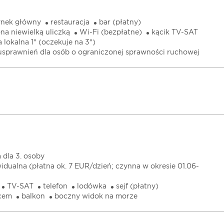
ynek główny
restauracja
bar (płatny)
na niewielką uliczką
Wi-Fi (bezpłatne)
kącik TV-SAT
 lokalna 1* (oczekuje na 3*)
 usprawnień dla osób o ograniczonej sprawności ruchowej
 dla 3. osoby
idualna (płatna ok. 7 EUR/dzień; czynna w okresie 01.06-
TV-SAT
telefon
lodówka
sejf (płatny)
icem
balkon
boczny widok na morze