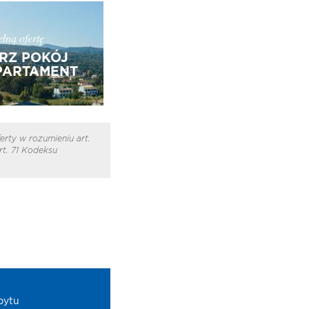
łną ofertę
RZ POKÓJ
PARTAMENT
erty w rozumieniu art.
t. 71 Kodeksu
bytu