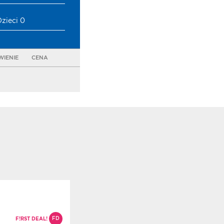
Dzieci 0
IENIE
CENA
FD
F!RST DEAL!