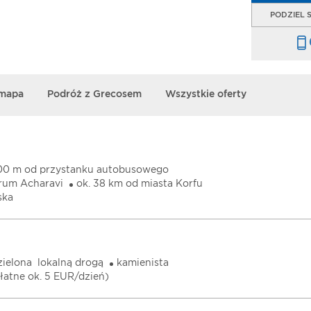
PODZIEL S
 mapa
Podróż z Grecosem
Wszystkie oferty
300 m od przystanku autobusowego
rum Acharavi
ok. 38 km od miasta Korfu
ska
ielona lokalną drogą
kamienista
płatne ok. 5 EUR/dzień)