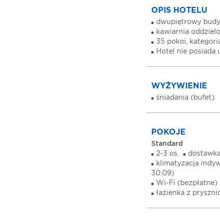
OPIS HOTELU
dwupiętrowy bud
kawiarnia oddzielo
35 pokoi, kategoria
Hotel nie posiada
WYŻYWIENIE
śniadania (bufet)
POKOJE
Standard
2-3 os.
dostawka
klimatyzacja indyw
30.09)
Wi-Fi (bezpłatne)
łazienka z pryszn