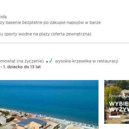
wodą
przy basenie bezpłatne po zakupie napojów w barze
lu sporty wodne na plaży (oferta zewnętrzna)
emowląt (na życzenie)
wysokie krzesełka w restauracji
- 1. dziecko do 13 lat
Sprawdź pe
WYBIE
WYŻYW