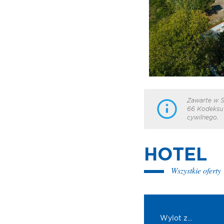
Zawarte w S
66 Kodeksu 
cywilnego.
HOTEL
Wszystkie oferty
Wylot z...