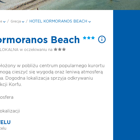
HOTEL KORMORANOS BEACH
je
/
Grecja
/
ormoranos Beach
LOKALNA w oczekiwaniu na
położony w pobliżu centrum popularnego kurortu
mogą cieszyć się wygodą oraz leniwą atmosferą
ga. Dogodna lokalizacja sprzyja odkrywaniu
kcji Korfu.
osfera
okalizacji
TELU
telu