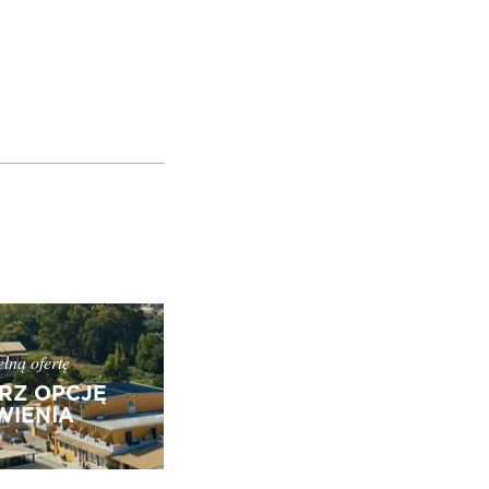
łną ofertę
RZ OPCJĘ
IENIA