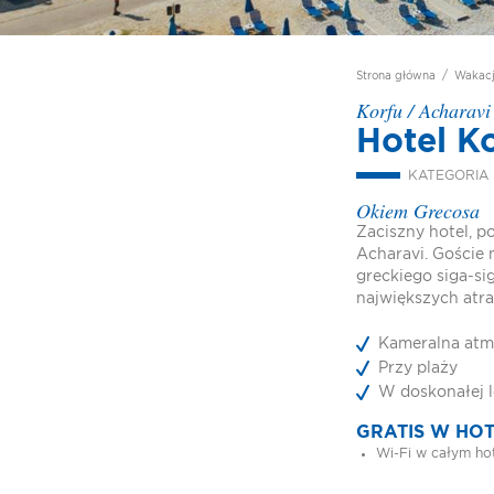
Strona główna
/
Wakac
Korfu
/
Acharavi
Hotel K
KATEGORIA 
Okiem Grecosa
Zaciszny hotel, 
Acharavi. Goście 
greckiego siga-si
największych atra
Kameralna atm
Przy plaży
W doskonałej l
GRATIS W HO
Wi-Fi w całym ho