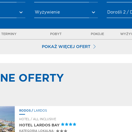
Wyżywienie
Dorośli 2 / 
TERMINY
POBYT
POKOJE
WYŻYW
POKAŻ WIĘCEJ OFERT
NE OFERTY
RODOS
/
LARDOS
HOTEL / ALL INCLUSIVE
HOTEL LARDOS BAY
KATEGORIA LOKALNA: