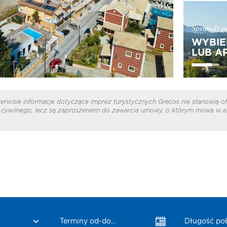
Sprawdź pe
WYBIE
LUB A
erwisie informacje dotyczące imprez turystycznych Grecos nie stanowią of
cywilnego, lecz są zaproszeniem do zawarcia umowy, o którym mowa w ar
Terminy od-do...
Długość po