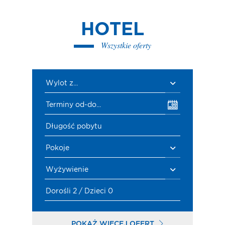
HOTEL
Wszystkie oferty
Wylot z...
Terminy od-do...
Długość pobytu
Pokoje
Wyżywienie
Dorośli 2 / Dzieci 0
POKAŻ WIĘCEJ OFERT