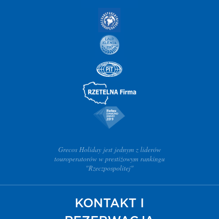
Grecos Holiday jest jednym z liderów
touroperatorów w prestiżowym rankingu
"Rzeczpospolitej"
KONTAKT I