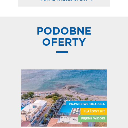
PODOBNE
OFERTY
PRAWDZIWE SIGA-SIGA
PLAŻOWY HIT
E SIGA-SIGA
PIĘKNE WIDOKI