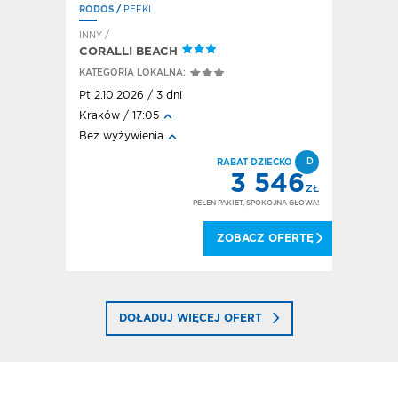
RODOS
/
PEFKI
RODOS
/
F
INNY /
HOTEL / A
CORALLI BEACH
HOTEL E
KATEGORIA LOKALNA:
KATEGORI
Pt 2.10.2026 / 3 dni
Pt 2.10.20
Kraków / 17:05
Kraków / 
Bez wyżywienia
All inclusi
FD
D
DEAL!
RABAT DZIECKO
256
3 546
ZŁ
ZŁ
OKOJNA GŁOWA!
PEŁEN PAKIET, SPOKOJNA GŁOWA!
 OFERTĘ
ZOBACZ OFERTĘ
DOŁADUJ WIĘCEJ OFERT