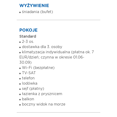
WYŻYWIENIE
śniadania (bufet)
POKOJE
Standard
2-3 os.
dostawka dla 3. osoby
klimatyzacja indywidualna (płatna ok. 7
EUR/dzień; czynna w okresie 01.06-
30.09)
Wi-Fi (bezpłatne)
TV-SAT
telefon
lodówka
sejf (płatny)
łazienka z prysznicem
balkon
boczny widok na morze