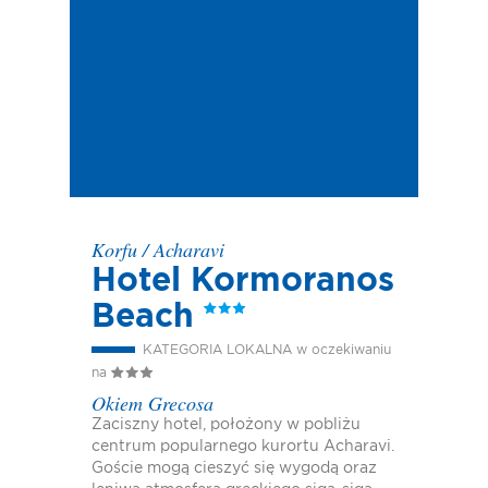
Korfu
/
Acharavi
Hotel Kormoranos
Beach
KATEGORIA LOKALNA w oczekiwaniu
na
Okiem Grecosa
Zaciszny hotel, położony w pobliżu
centrum popularnego kurortu Acharavi.
Goście mogą cieszyć się wygodą oraz