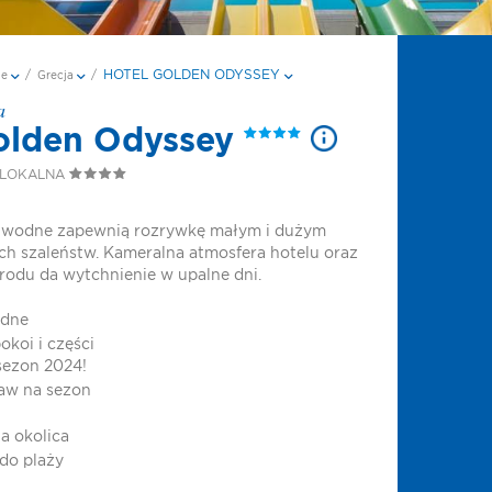
HOTEL GOLDEN ODYSSEY
je
/
Grecja
/
a
olden Odyssey
 LOKALNA
e wodne zapewnią rozrywkę małym i dużym
 szaleństw. Kameralna atmosfera hotelu oraz
rodu da wytchnienie w upalne dni.
odne
okoi i części
sezon 2024!
aw na sezon
a okolica
do plaży