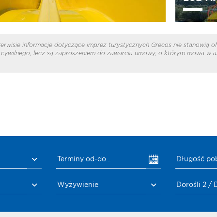
erwisie informacje dotyczące imprez turystycznych Grecos nie stanowią of
cywilnego, lecz są zaproszeniem do zawarcia umowy, o którym mowa w ar
Terminy od-do...
Długość po
Wyżywienie
Dorośli 2 / 