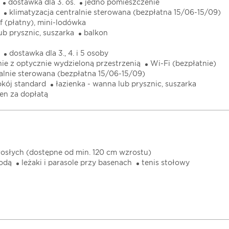
dostawka dla 3. os.
jedno pomieszczenie
klimatyzacja centralnie sterowana (bezpłatna 15/06-15/09)
jf (płatny), mini-lodówka
ub prysznic, suszarka
balkon
dostawka dla 3., 4. i 5 osoby
ie z optycznie wydzieloną przestrzenią
Wi-Fi (bezpłatnie)
ralnie sterowana (bezpłatna 15/06-15/09)
kój standard
łazienka - wanna lub prysznic, suszarka
en za dopłatą
rosłych (dostępne od min. 120 cm wzrostu)
wodą
leżaki i parasole przy basenach
tenis stołowy