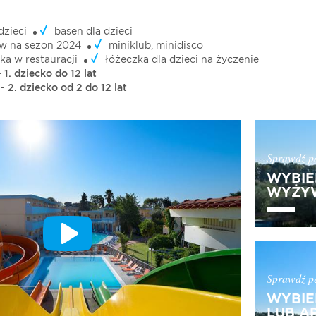
dzieci
basen dla dzieci
w na sezon 2024
miniklub, minidisco
ka w restauracji
łóżeczka dla dzieci na życzenie
 1. dziecko do 12 lat
- 2. dziecko od 2 do 12 lat
Sprawdź pe
WYBIE
WYŻYW
Sprawdź pe
WYBIE
LUB A