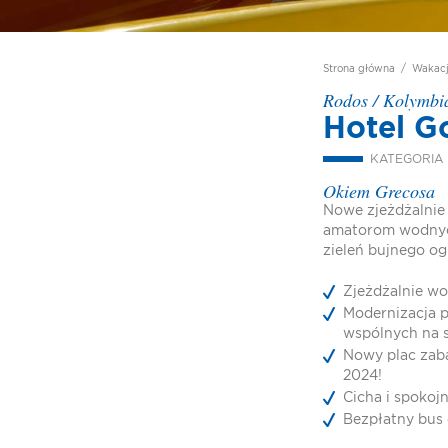
Strona główna
/
Wakac
Rodos
/
Kolymbi
Hotel G
KATEGORIA
Okiem Grecosa
Nowe zjeżdżalni
amatorom wodnych
zieleń bujnego og
Zjeżdżalnie w
Modernizacja p
wspólnych na 
Nowy plac zab
2024!
Cicha i spokojn
Bezpłatny bus 