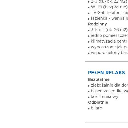
2-3 os. (ok. 22 m2)
Wi-Fi (bezpłatnie)
TV-Sat, telefon, se
łazienka - wanna l
Rodzinny
3-5 os. (ok. 26 m2)
jedno pomieszczen
klimatyzacja cent
wyposażone jak po
współdzielony bas
PEŁEN RELAKS
Bezpłatnie
zjeżdżalnie dla do
basen ze słodką 
kort tenisowy
Odpłatnie
bilard