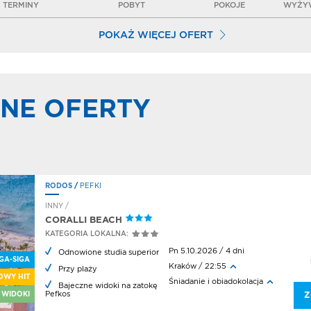
TERMINY
POBYT
POKOJE
WYŻYW
POKAŻ WIĘCEJ OFERT
NE OFERTY
RODOS
/
PEFKI
INNY /
CORALLI BEACH
KATEGORIA LOKALNA:
Pn 5.10.2026 / 4 dni
Odnowione studia superior
GA-SIGA
Kraków / 22:55
Przy plaży
OWY HIT
Śniadanie i obiadokolacja
Bajeczne widoki na zatokę
Pefkos
 WIDOKI
Z