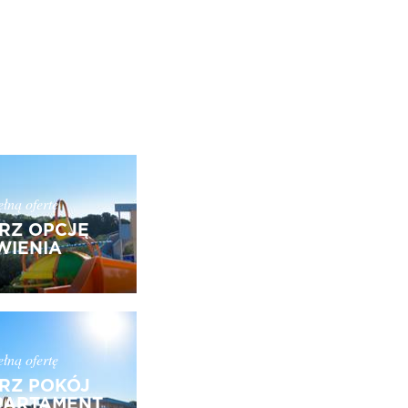
łną ofertę
RZ OPCJĘ
IENIA
łną ofertę
RZ POKÓJ
PARTAMENT