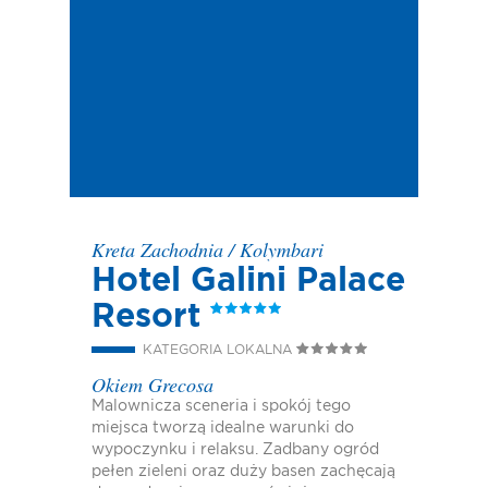
Kreta Zachodnia
/
Kolymbari
Hotel Galini Palace
Resort
KATEGORIA LOKALNA
Okiem Grecosa
Malownicza sceneria i spokój tego
miejsca tworzą idealne warunki do
wypoczynku i relaksu. Zadbany ogród
pełen zieleni oraz duży basen zachęcają