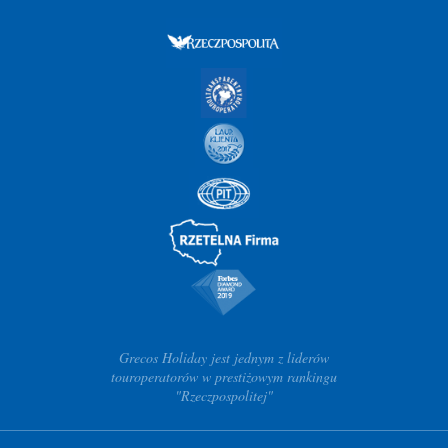
Grecos Holiday jest jednym z liderów
touroperatorów w prestiżowym rankingu
"Rzeczpospolitej"