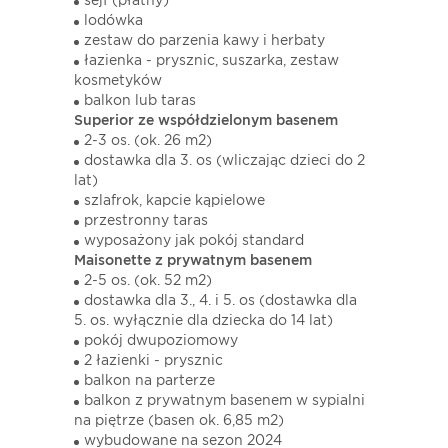
sejf (płatny)
lodówka
zestaw do parzenia kawy i herbaty
łazienka - prysznic, suszarka, zestaw
kosmetyków
balkon lub taras
Superior ze współdzielonym basenem
2-3 os. (ok. 26 m2)
dostawka dla 3. os (wliczając dzieci do 2
lat)
szlafrok, kapcie kąpielowe
przestronny taras
wyposażony jak pokój standard
Maisonette z prywatnym basenem
2-5 os. (ok. 52 m2)
dostawka dla 3., 4. i 5. os (dostawka dla
5. os. wyłącznie dla dziecka do 14 lat)
pokój dwupoziomowy
2 łazienki - prysznic
balkon na parterze
balkon z prywatnym basenem w sypialni
na piętrze (basen ok. 6,85 m2)
wybudowane na sezon 2024