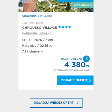
ĘKNE WIDOKI
Z MALUCHEM
CHALKIDIKI
/
PALIOURI
RODOS
/
F
/ ALL INCLUSIVE
HOTEL / A
CHROUSSO VILLAGE
HOTEL E
KATEGORIA LOKALNA:
KATEGORI
Śr 9.09.2026 / 3 dni
Pt 2.10.20
Katowice / 02:35
Kraków / 
All inclusive
All inclusi
D
RABAT DZIECKO
FD
DEAL!
4 380
380
ZŁ
ZŁ
PEŁEN PAKIET, SPOKOJNA GŁOWA!
OKOJNA GŁOWA!
ZOBACZ OFERTĘ
 OFERTĘ
DOŁADUJ WIĘCEJ OFERT