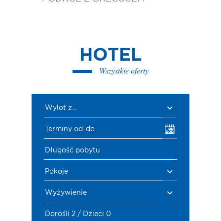
HOTEL
Wszystkie oferty
Wylot z...
Terminy od-do...
Długość pobytu
Pokoje
Wyżywienie
Dorośli 2 / Dzieci 0