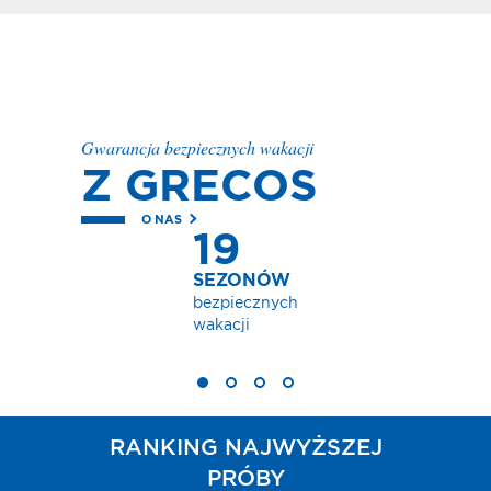
Gwarancja bezpiecznych wakacji
Z GRECOS
O NAS
19
EZONÓW
zpiecznych
kacji
RANKING NAJWYŻSZEJ
PRÓBY