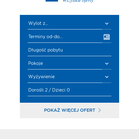
Wylot z...
Terminy od-do...
Długość pobytu
Pokoje
Wyżywienie
Dorośli 2 / Dzieci 0
POKAŻ WIĘCEJ OFERT