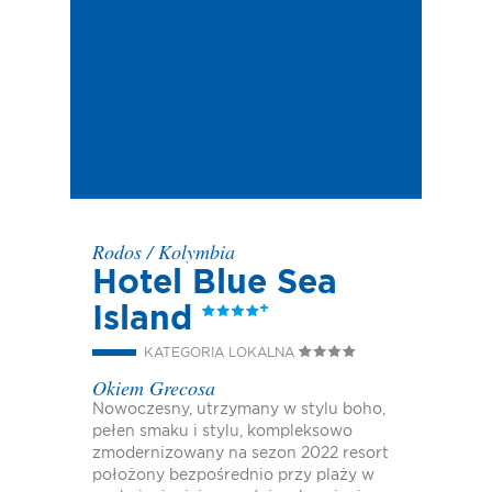
Rodos
/
Kolymbia
Hotel Blue Sea
Island
KATEGORIA LOKALNA
Okiem Grecosa
Nowoczesny, utrzymany w stylu boho,
pełen smaku i stylu, kompleksowo
zmodernizowany na sezon 2022 resort
położony bezpośrednio przy plaży w