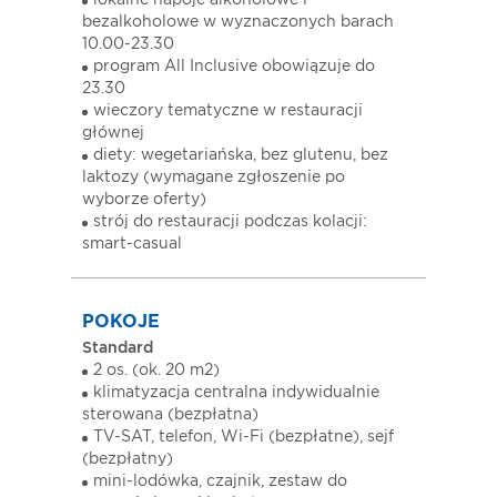
lokalne napoje alkoholowe i
bezalkoholowe w wyznaczonych barach
10.00-23.30
program All Inclusive obowiązuje do
23.30
wieczory tematyczne w restauracji
głównej
diety: wegetariańska, bez glutenu, bez
laktozy (wymagane zgłoszenie po
wyborze oferty)
strój do restauracji podczas kolacji:
smart-casual
POKOJE
Standard
2 os. (ok. 20 m2)
klimatyzacja centralna indywidualnie
sterowana (bezpłatna)
TV-SAT, telefon, Wi-Fi (bezpłatne), sejf
(bezpłatny)
mini-lodówka, czajnik, zestaw do