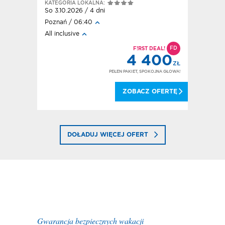
KATEGORIA LOKALNA:
Pn 14.09.
So 3.10.2026 / 4 dni
Poznań /
Poznań / 06:40
Śniadanie
All inclusive
D
IECKO
FD
F!RST DEAL!
400
4 400
ZŁ
ZŁ
OKOJNA GŁOWA!
PEŁEN PAKIET, SPOKOJNA GŁOWA!
 OFERTĘ
ZOBACZ OFERTĘ
DOŁADUJ WIĘCEJ OFERT
Gwarancja bezpiecznych wakacji