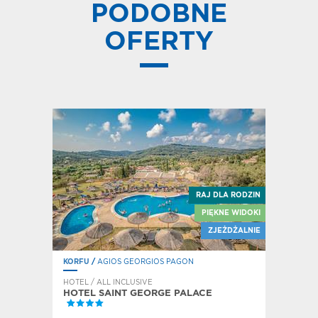
PODOBNE
OFERTY
RAJ DLA RODZIN
E SIGA-SIGA
PIĘKNE WIDOKI
Z MALUCHEM
ZJEŻDŻALNIE
KORFU
/
AGIOS GEORGIOS PAGON
THASSOS
HOTEL / ALL INCLUSIVE
/ SMAK PR
HOTEL SAINT GEORGE PALACE
MAKEDO
KATEGORI