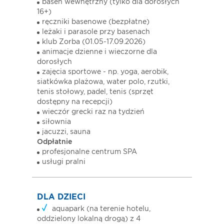
basen wewnętrzny (tylko dla dorosłych
16+)
ręczniki basenowe (bezpłatne)
leżaki i parasole przy basenach
klub Zorba (01.05-17.09.2026)
animacje dzienne i wieczorne dla
dorosłych
zajęcia sportowe - np. yoga, aerobik,
siatkówka plażowa, water polo, rzutki,
tenis stołowy, padel, tenis (sprzęt
dostępny na recepcji)
wieczór grecki raz na tydzień
siłownia
jacuzzi, sauna
Odpłatnie
profesjonalne centrum SPA
usługi pralni
DLA DZIECI
aquapark (na terenie hotelu,
oddzielony lokalną drogą) z 4