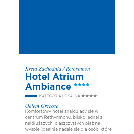
Kreta Zachodnia
/
Rethymnon
Hotel Atrium
Ambiance
KATEGORIA LOKALNA
Okiem Grecosa
Komfortowy hotel znajdujący się w
centrum Rethymnonu, blisko jednej z
najdłuższych, piaszczystych plaż na
wyspie. Idealnie nadaje się dla osób, które