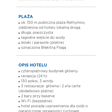
PLAŻA
ok. 150 m publiczna plaża Rethymno,
oddzielona od hotelu lokalną drogą
długa, piaszczysta
łagodne wejście do wody
leżaki i parasole (płatne)
oznaczona Błękitną Flagą
OPIS HOTELU
czteropiętrowy budynek główny
recepcja (24 h)
130 pokoi, 3 windy
3 restauracje: główna i 2 a'la carte
(dodatkowo płatne)
2 bary przy basenie
Wi-Fi (bezpłatne)
hotel posiada usprawnienia dla osób o
ograniczonej sprawności ruchowej