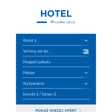
HOTEL
Wszystkie oferty
Wylot z...
Terminy od-do...
Długość pobytu
Pokoje
Wyżywienie
Dorośli 2 / Dzieci 0
POKAŻ WIĘCEJ OFERT