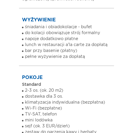
WYŻYWIENIE
śniadania i obiadokolacje - bufet
do kolacji obowiązuje strój formalny
napoje dodatkowo płatne
lunch w restauracji a'la carte za dopłatą
bar przy basenie (płatny)
pełne wyżywienie za dopłatą
POKOJE
Standard
2-3 os. (ok. 20 m2)
dostawka dla 3 os.
klimatyzacja indywidualna (bezpłatna)
Wi-Fi (bezpłatne)
TV-SAT, telefon
mini lodówka
sejf (ok. 3 EUR/dzień)
zestaw do parzenia kawy i herbaty