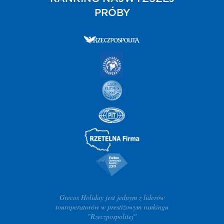
PRÓBY
Grecos Holiday jest jednym z liderów
touroperatorów w prestiżowym rankingu
"Rzeczpospolitej"