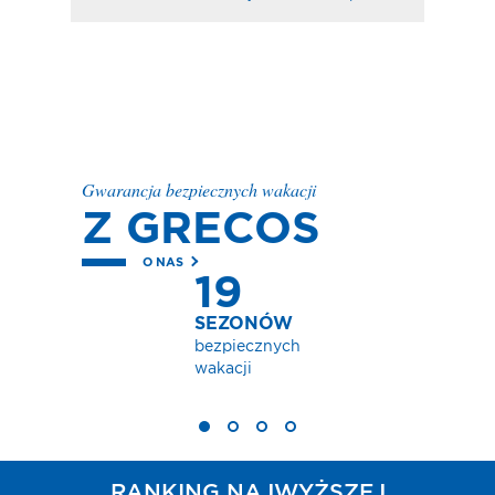
Gwarancja bezpiecznych wakacji
Z GRECOS
O NAS
19
SEZONÓW
bezpiecznych
wakacji
RANKING NAJWYŻSZEJ